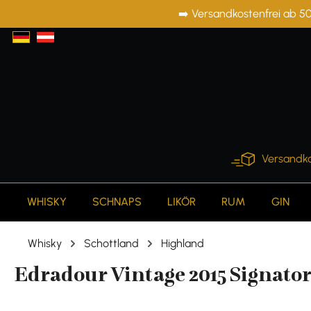
➡️ Versandkostenfrei ab 50
springen
Zur Hauptnavigation springen
Versandko
WHISKY
SCHNAPS
LIKÖR
RUM
GIN
Whisky
Schottland
Highland
Edradour Vintage 2015 Signatory