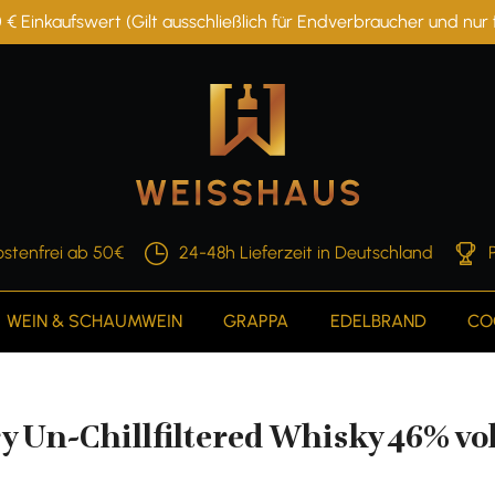
 € Einkaufswert (Gilt ausschließlich für Endverbraucher und nu
stenfrei ab 50€
24-48h Lieferzeit in Deutschland
WEIN & SCHAUMWEIN
GRAPPA
EDELBRAND
CO
 Un-Chillfiltered Whisky 46% vol.