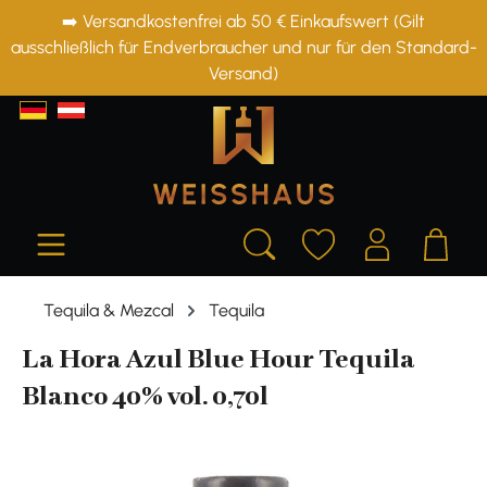
➡️ Versandkostenfrei ab 50 € Einkaufswert (Gilt
alt springen
ausschließlich für Endverbraucher und nur für den Standard-
Versand)
Tequila & Mezcal
Tequila
La Hora Azul Blue Hour Tequila
Blanco 40% vol. 0,70l
Bildergalerie überspringen