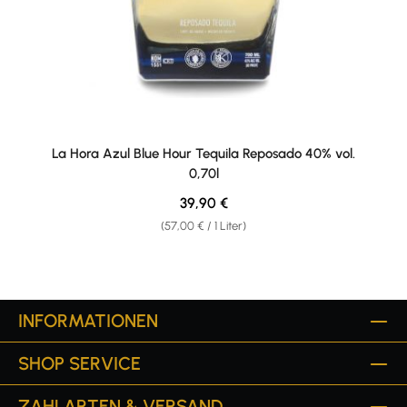
La Hora Azul Blue Hour Tequila Reposado 40% vol.
0,70l
Regulärer Preis:
39,90 €
(57,00 € / 1 Liter)
INFORMATIONEN
SHOP SERVICE
ZAHLARTEN & VERSAND