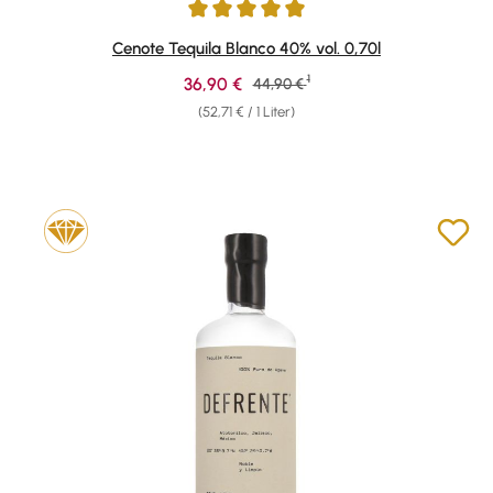
Durchschnittliche Bewertung von 5 von 5 Sternen
Cenote Tequila Blanco 40% vol. 0,70l
1
Verkaufspreis:
36,90 €
Regulärer Preis:
44,90 €
(52,71 € / 1 Liter)