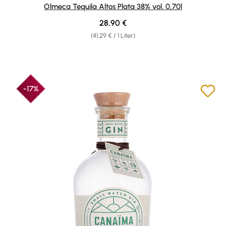
Durchschnittliche Bewertung von 5 von 5 Sternen
Olmeca Tequila Altos Plata 38% vol. 0,70l
Regulärer Preis:
28,90 €
(41,29 € / 1 Liter)
-17%