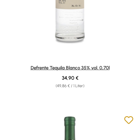
Defrente Tequila Blanco 35% vol. 0,70l
Regulärer Preis:
34,90 €
(49,86 € / 1 Liter)