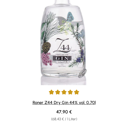
Durchschnittliche Bewertung von 5 von 5 Sternen
Roner Z44 Dry Gin 44% vol. 0,70l
Regulärer Preis:
47,90 €
(68,43 € / 1 Liter)