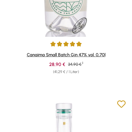
Durchschnittliche Bewertung von 4.92 von 5 Sternen
Canaima Small Batch Gin 47% vol. 0,70l
1
Verkaufspreis:
28,90 €
Regulärer Preis:
34,90 €
(41,29 € / 1 Liter)