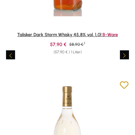
Talisker Dark Storm Whisky 45,8% vol. 1,0l
B-Ware
1
Verkaufspreis:
57,90 €
Regulärer Preis:
58,90 €
(57,90 € / 1 Liter)