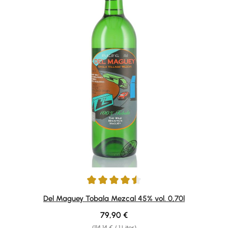
Durchschnittliche Bewertung von 4.5 von 5 Sternen
Del Maguey Tobala Mezcal 45% vol. 0,70l
Regulärer Preis:
79,90 €
(114,14 € / 1 Liter)