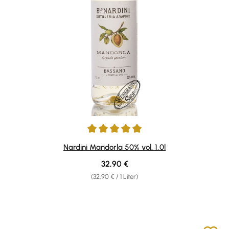
Durchschnittliche Bewertung von 4.89 von 5 Sternen
Nardini Mandorla 50% vol. 1,0l
Regulärer Preis:
32,90 €
(32,90 € / 1 Liter)