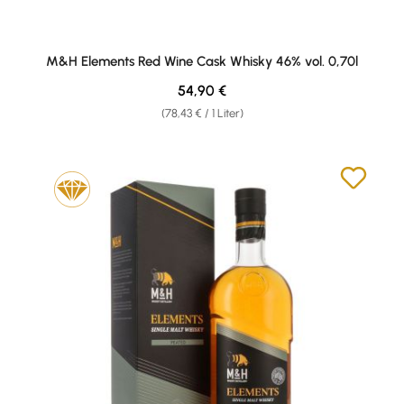
M&H Elements Red Wine Cask Whisky 46% vol. 0,70l
Regulärer Preis:
54,90 €
(78,43 € / 1 Liter)