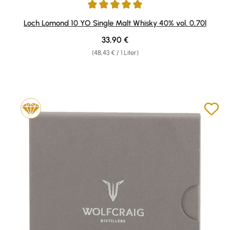
Durchschnittliche Bewertung von 5 von 5 Sternen
Loch Lomond 10 YO Single Malt Whisky 40% vol. 0,70l
Regulärer Preis:
33,90 €
(48,43 € / 1 Liter)