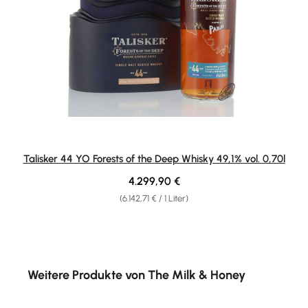
Talisker 44 YO Forests of the Deep Whisky 49,1% vol. 0,70l
Regulärer Preis:
4.299,90 €
(6.142,71 € / 1 Liter)
Produktgalerie überspringen
Weitere Produkte von The Milk & Honey