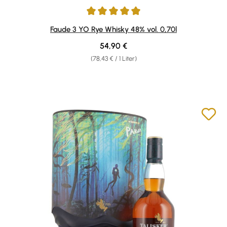
Durchschnittliche Bewertung von 5 von 5 Sternen
Faude 3 YO Rye Whisky 48% vol. 0,70l
Regulärer Preis:
54,90 €
(78,43 € / 1 Liter)