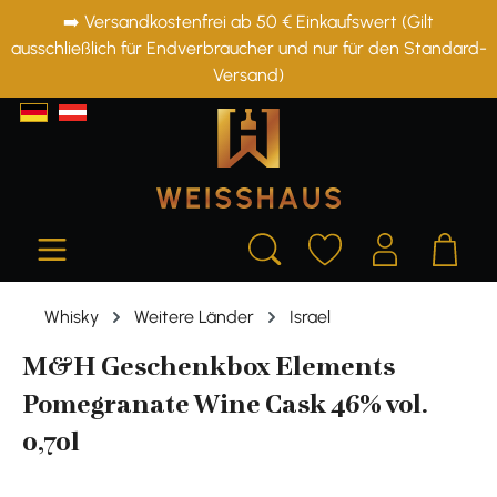
➡️ Versandkostenfrei ab 50 € Einkaufswert (Gilt
alt springen
ausschließlich für Endverbraucher und nur für den Standard-
Versand)
Whisky
Weitere Länder
Israel
M&H Geschenkbox Elements
Pomegranate Wine Cask 46% vol.
0,70l