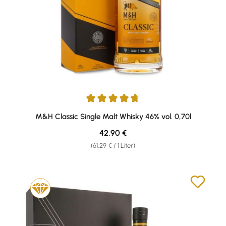
Durchschnittliche Bewertung von 4.7 von 5 Sternen
M&H Classic Single Malt Whisky 46% vol. 0,70l
Regulärer Preis:
42,90 €
(61,29 € / 1 Liter)