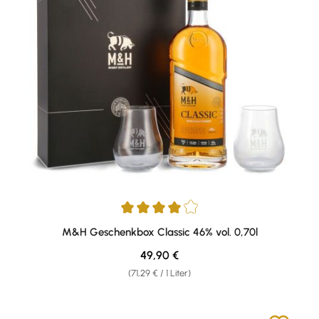
Durchschnittliche Bewertung von 4 von 5 Sternen
M&H Geschenkbox Classic 46% vol. 0,70l
Regulärer Preis:
49,90 €
(71,29 € / 1 Liter)