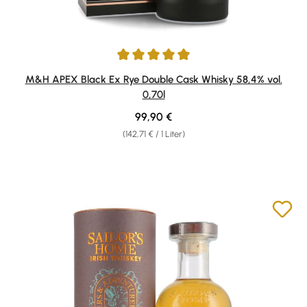
Durchschnittliche Bewertung von 5 von 5 Sternen
M&H APEX Black Ex Rye Double Cask Whisky 58,4% vol.
0,70l
Regulärer Preis:
99,90 €
(142,71 € / 1 Liter)