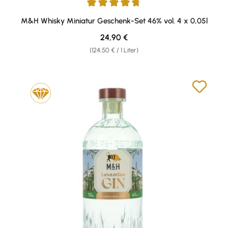
Durchschnittliche Bewertung von 4.67 von 5 Sternen
M&H Whisky Miniatur Geschenk-Set 46% vol. 4 x 0,05l
Regulärer Preis:
24,90 €
(124,50 € / 1 Liter)