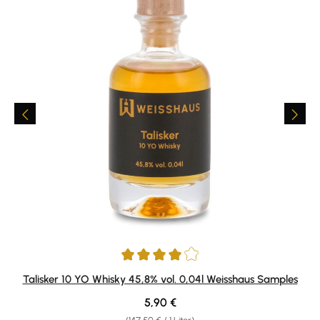
Durchschnittliche Bewertung von 4 von 5 Sternen
Talisker 10 YO Whisky 45,8% vol. 0,04l Weisshaus Samples
Regulärer Preis:
5,90 €