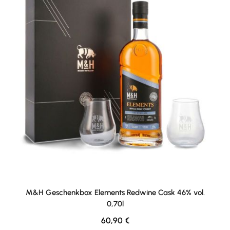
M&H Geschenkbox Elements Redwine Cask 46% vol.
0,70l
Regulärer Preis:
60,90 €