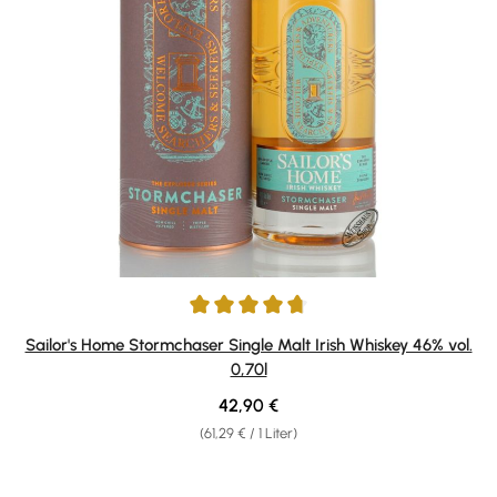
Durchschnittliche Bewertung von 4.8 von 5 Sternen
Sailor's Home Stormchaser Single Malt Irish Whiskey 46% vol.
0,70l
Regulärer Preis:
42,90 €
(61,29 € / 1 Liter)