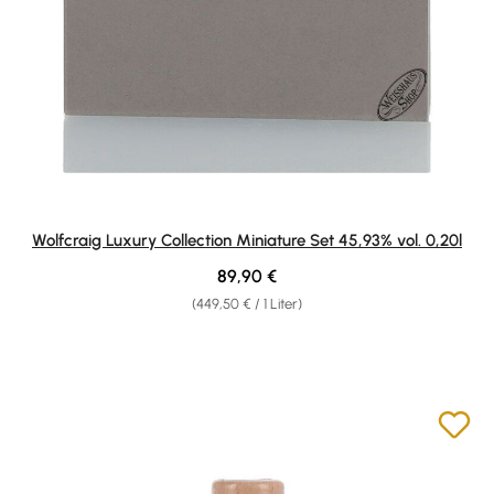
Wolfcraig Luxury Collection Miniature Set 45,93% vol. 0,20l
Regulärer Preis:
89,90 €
(449,50 € / 1 Liter)