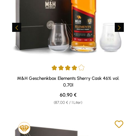
Durchschnittliche Bewertung von 4 von 5 Sternen
M&H Geschenkbox Elements Sherry Cask 46% vol.
0,70l
Regulärer Preis:
60,90 €
(87,00 € / 1 Liter)