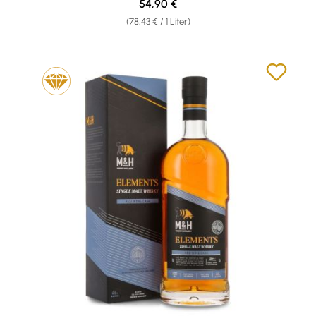
Regulärer Preis:
54,90 €
(78,43 € / 1 Liter)