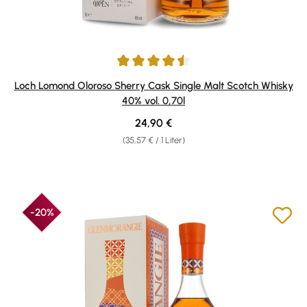
Durchschnittliche Bewertung von 4.5 von 5 Sternen
Loch Lomond Oloroso Sherry Cask Single Malt Scotch Whisky
40% vol. 0,70l
Regulärer Preis:
24,90 €
(35,57 € / 1 Liter)
-20%