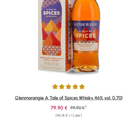
Durchschnittliche Bewertung von 5 von 5 Sternen
Glenmorangie A Tale of Spices Whisky 46% vol. 0,70l
1
Verkaufspreis:
79,90 €
Regulärer Preis:
99,90 €
(114,14 € / 1 Liter)