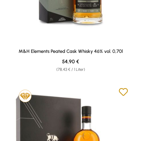
M&H Elements Peated Cask Whisky 46% vol. 0,70l
Regulärer Preis:
54,90 €
(78,43 € / 1 Liter)