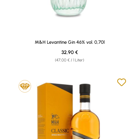
M&H Levantine Gin 46% vol. 0,70l
Regulärer Preis:
32,90 €
(47,00 € / 1 Liter)