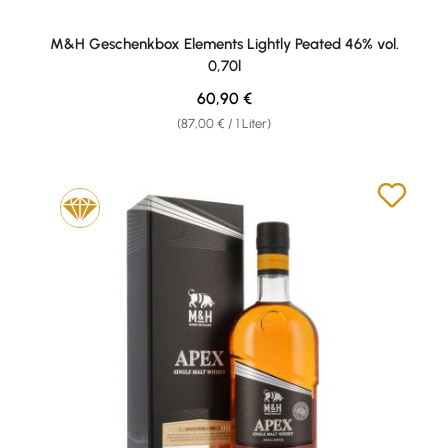
M&H Geschenkbox Elements Lightly Peated 46% vol.
0,70l
Regulärer Preis:
60,90 €
(87,00 € / 1 Liter)