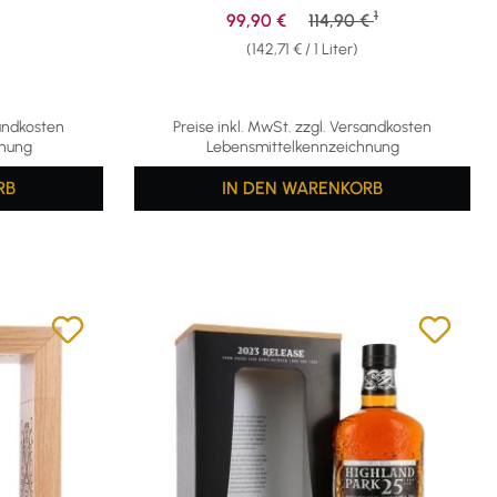
1
eis:
Verkaufspreis:
Regulärer Preis:
99,90 €
114,90 €
(142,71 € / 1 Liter)
sandkosten
Preise inkl. MwSt. zzgl. Versandkosten
hnung
Lebensmittelkennzeichnung
RB
IN DEN WARENKORB