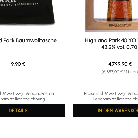
d Park Baumwolltasche
Highland Park 40 YO
43,2% vol. 0,70
Regulärer Preis:
Regulärer Prei
9,90 €
4.799,90 €
(6.857,00 € / 1 Liter
kl. MwSt. zzgl. Versandkosten
Preise inkl. MwSt. zzgl. Ver
nsmittelkennzeichnung
Lebensmittelkennzeic
DETAILS
IN DEN WARENKO