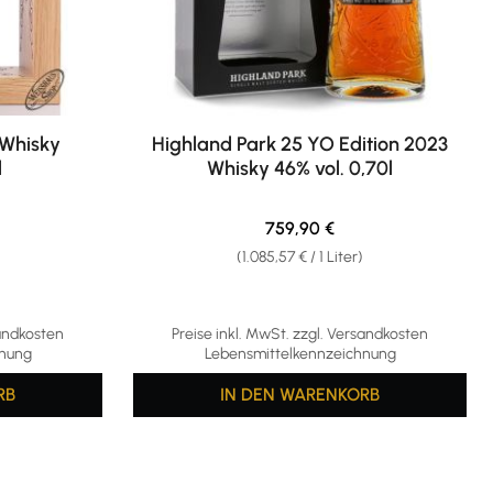
 Whisky
Highland Park 25 YO Edition 2023
l
Whisky 46% vol. 0,70l
s:
Regulärer Preis:
759,90 €
)
(1.085,57 € / 1 Liter)
sandkosten
Preise inkl. MwSt. zzgl. Versandkosten
hnung
Lebensmittelkennzeichnung
RB
IN DEN WARENKORB