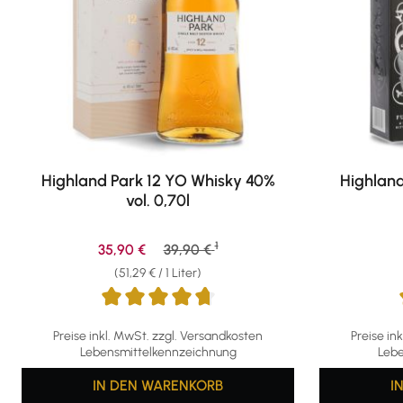
Highland Park 12 YO Whisky 40%
Highland
vol. 0,70l
1
Verkaufspreis:
Regulärer Preis:
35,90 €
39,90 €
(51,29 € / 1 Liter)
Durchschnittliche Bewertung von 4.81 von 5 Sternen
Durchschni
Preise inkl. MwSt. zzgl. Versandkosten
Preise in
Lebensmittelkennzeichnung
Lebe
IN DEN WARENKORB
I