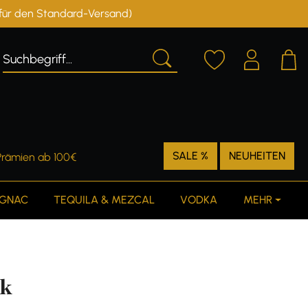
r für den Standard-Versand)
Deutschland
Österreich
SALE %
NEUHEITEN
Prämien ab 100€
GNAC
TEQUILA & MEZCAL
VODKA
MEHR
rk