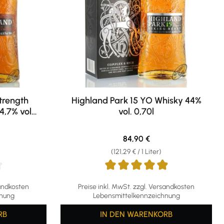
trength
Highland Park 15 YO Whisky 44%
4,7% vol.
vol. 0,70l
eis:
Regulärer Preis:
84,90 €
(121,29 € / 1 Liter)
g von 4.86 von 5 Sternen
Durchschnittliche Bewertung von 4.88 von 5
sandkosten
Preise inkl. MwSt. zzgl. Versandkosten
hnung
Lebensmittelkennzeichnung
RB
IN DEN WARENKORB