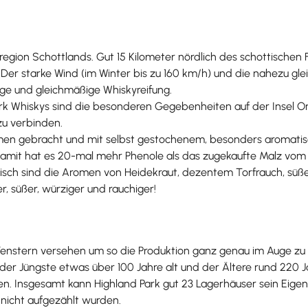
region Schottlands. Gut 15 Kilometer nördlich des schottischen 
 Der starke Wind (im Winter bis zu 160 km/h) und die nahezu gl
ige und gleichmäßige Whiskyreifung.
Park Whiskys sind die besonderen Gegebenheiten auf der Insel O
zu verbinden.
imen gebracht und mit selbst gestochenem, besonders aromatis
 Damit hat es 20-mal mehr Phenole als das zugekaufte Malz vom
pisch sind die Aromen von Heidekraut, dezentem Torfrauch, s
, süßer, würziger und rauchiger!
 mit Fenstern versehen um so die Produktion ganz genau im Auge 
der Jüngste etwas über 100 Jahre alt und der Ältere rund 220 
en. Insgesamt kann Highland Park gut 23 Lagerhäuser sein Eige
 nicht aufgezählt wurden.