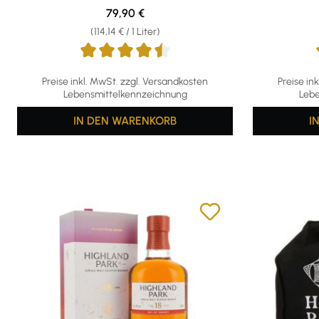
Regulärer Preis:
79,90 €
(114,14 € / 1 Liter)
Durchschnittliche Bewertung von 4.5 von 5 Sternen
Durchschni
Preise inkl. MwSt. zzgl. Versandkosten
Preise in
Lebensmittelkennzeichnung
Lebe
IN DEN WARENKORB
I