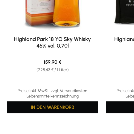
Highland Park 18 YO Sky Whisky
Highlan
46% vol. 0,70l
Regulärer Preis:
159,90 €
(228,43 € / 1 Liter)
Preise inkl. MwSt. zzgl. Versandkosten
Preise in
Lebensmittelkennzeichnung
Lebe
IN DEN WARENKORB