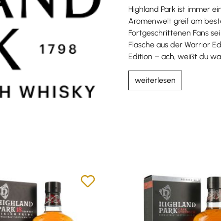
Highland Park ist immer ei
Aromenwelt greif am bes
Fortgeschrittenen Fans se
Flasche aus der Warrior Ed
Edition – ach, weißt du wa
weiterlesen