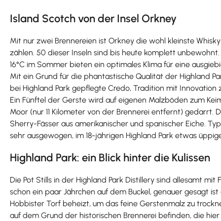
Island Scotch von der Insel Orkney
Mit nur zwei Brennereien ist Orkney die wohl kleinste Whisky
zählen. 50 dieser Inseln sind bis heute komplett unbewohnt.
16°C im Sommer bieten ein optimales Klima für eine ausgieb
Mit ein Grund für die phantastische Qualität der Highland 
bei Highland Park gepflegte Credo, Tradition mit Innovation 
Ein Fünftel der Gerste wird auf eigenen Malzböden zum Ke
Moor (nur 11 Kilometer von der Brennerei entfernt) gedarrt.
Sherry-Fässer aus amerikanischer und spanischer Eiche. Ty
sehr ausgewogen, im 18-jährigen Highland Park etwas üppiger
Highland Park: ein Blick hinter die Kulissen
Die Pot Stills in der Highland Park Distillery sind allesamt
schon ein paar Jährchen auf dem Buckel, genauer gesagt ist 
Hobbister Torf beheizt, um das feine Gerstenmalz zu trockn
auf dem Grund der historischen Brennerei befinden, die hier