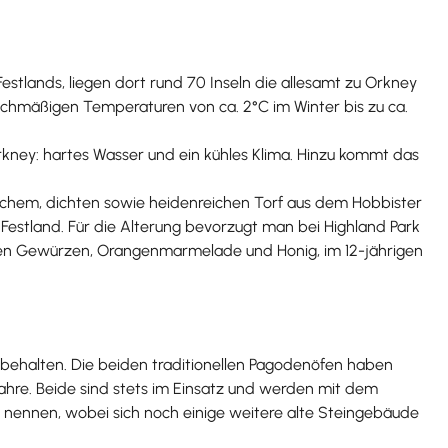
Festlands, liegen dort rund 70 Inseln die allesamt zu Orkney
eichmäßigen Temperaturen von ca. 2°C im Winter bis zu ca.
rkney: hartes Wasser und ein kühles Klima. Hinzu kommt das
chem, dichten sowie heidenreichen Torf aus dem Hobbister
 Festland. Für die Alterung bevorzugt man bei Highland Park
üßen Gewürzen, Orangenmarmelade und Honig, im 12-jährigen
zu behalten. Die beiden traditionellen Pagodenöfen haben
Jahre. Beide sind stets im Einsatz und werden mit dem
n nennen, wobei sich noch einige weitere alte Steingebäude