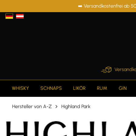
➡️ Versandkostenfrei ab 50
springen
Zur Hauptnavigation springen
Versandko
WHISKY
SCHNAPS
LIKÖR
RUM
GIN
Hersteller von A-Z
Highland Park