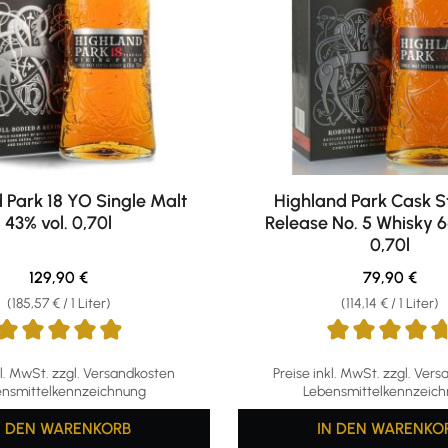
 Park 18 YO Single Malt
Highland Park Cask S
43% vol. 0,70l
Release No. 5 Whisky 6
0,70l
Regulärer Preis:
Regulärer Pr
129,90 €
79,90 €
(185,57 € / 1 Liter)
(114,14 € / 1 Liter)
ttliche Bewertung von 4.95 von 5 Sternen
Durchschnittliche Bewertun
kl. MwSt. zzgl. Versandkosten
Preise inkl. MwSt. zzgl. Ver
nsmittelkennzeichnung
Lebensmittelkennzeic
N DEN WARENKORB
IN DEN WARENKO