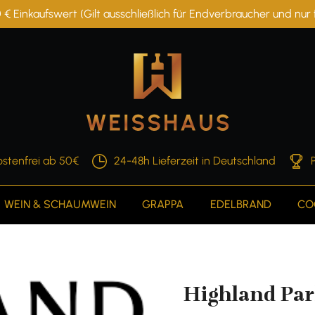
 € Einkaufswert (Gilt ausschließlich für Endverbraucher und nu
stenfrei ab 50€
24-48h Lieferzeit in Deutschland
WEIN & SCHAUMWEIN
GRAPPA
EDELBRAND
CO
Highland Pa