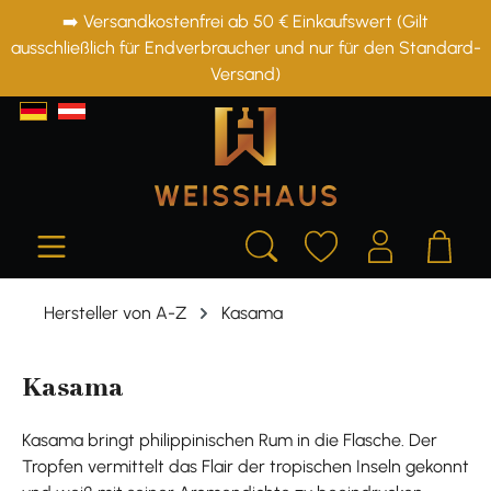
➡️ Versandkostenfrei ab 50 € Einkaufswert (Gilt
alt springen
ausschließlich für Endverbraucher und nur für den Standard-
Versand)
Hersteller von A-Z
Kasama
Kasama
Kasama bringt philippinischen Rum in die Flasche. Der
Tropfen vermittelt das Flair der tropischen Inseln gekonnt