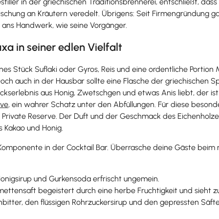
tiller in der griechischen Traditionsbrennerei, entschließt, da
schung an Kräutern veredelt. Übrigens: Seit Firmengründung gab
t ans Handwerk, wie seine Vorgänger.
 in seiner edlen Vielfalt
es Stück Suflaki oder Gyros, Reis und eine ordentliche Portio
ch auch in der Hausbar sollte eine Flasche der griechischen Sp
erlebnis aus Honig, Zwetschgen und etwas Anis liebt, der is
rve
, ein wahrer Schatz unter den Abfüllungen. Für diese besond
die Private Reserve. Der Duft und der Geschmack des Eichenholz
s Kakao und Honig.
omponente in der Cocktail Bar. Überrasche deine Gäste beim n
Honigsirup und Gurkensoda erfrischt ungemein.
ettensaft begeistert durch eine herbe Fruchtigkeit und sieht 
itter, den flüssigen Rohrzuckersirup und den gepressten Säfte