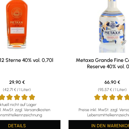
2 Sterne 40% vol. 0,70l
Metaxa Grande Fine Co
Reserve 40% vol. 0
Regulärer Preis:
Regulärer Pr
29,90 €
66,90 €
(42,71 € / 1 Liter)
(95,57 € / 1 Liter)
ktuell nicht auf Lager
ttliche Bewertung von 4.9 von 5 Sternen
Durchschnittliche Bewertun
kl. MwSt. zzgl. Versandkosten
Preise inkl. MwSt. zzgl. Ver
nsmittelkennzeichnung
Lebensmittelkennzeic
DETAILS
IN DEN WARENKO