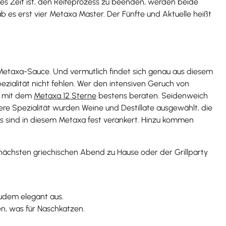
ss es Zeit ist, den Reifeprozess zu beenden, werden beide
 es erst vier Metaxa Master. Der Fünfte und Aktuelle heißt
n Metaxa-Sauce. Und vermutlich findet sich genau aus diesem
ezialität nicht fehlen. Wer den intensiven Geruch von
t mit dem
Metaxa 12 Sterne
bestens beraten. Seidenweich
ere Spezialität wurden Weine und Destillate ausgewählt, die
es sind in diesem Metaxa fest verankert. Hinzu kommen
ächsten griechischen Abend zu Hause oder der Grillparty
zudem elegant aus.
n, was für Naschkatzen.