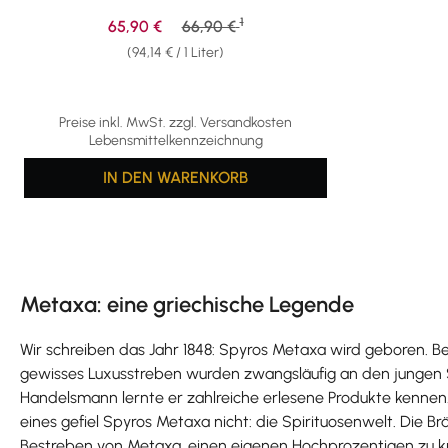
1
Verkaufspreis:
Regulärer Preis:
65,90 €
66,90 €
(94,14 € / 1 Liter)
Preise inkl. MwSt. zzgl. Versandkosten
Lebensmittelkennzeichnung
IN DEN WARENKORB
Metaxa: eine griechische Legende
Wir schreiben das Jahr 1848: Spyros Metaxa wird geboren. Be
gewisses Luxusstreben wurden zwangsläufig an den jungen Sp
Handelsmann lernte er zahlreiche erlesene Produkte kennen.
eines gefiel Spyros Metaxa nicht: die Spirituosenwelt. Die 
Bestreben von Metaxa, einen eigenen Hochprozentigen zu kr