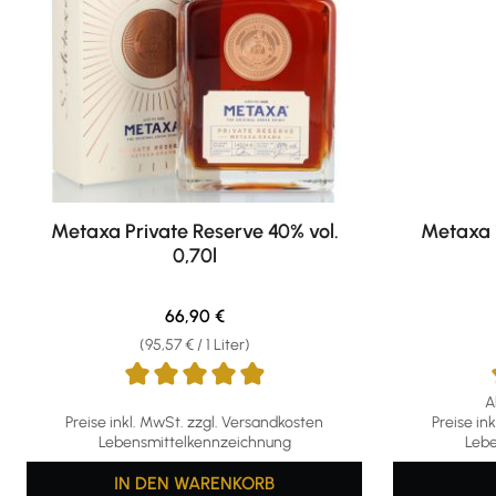
Metaxa Private Reserve 40% vol.
Metaxa 1
0,70l
Regulärer Preis:
66,90 €
(95,57 € / 1 Liter)
A
Durchschnittliche Bewertung von 4.96 von 5 Sternen
Durchschni
Preise inkl. MwSt. zzgl. Versandkosten
Preise in
Lebensmittelkennzeichnung
Lebe
IN DEN WARENKORB