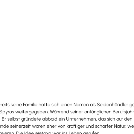
reits seine Familie hatte sich einen Namen als Seidenhändler g
yros weitergegeben. Während seiner anfänglichen Berufsjahre 
 Er selbst gründete alsbald ein Unternehmen, das sich auf den
Brände seinerzeit waren eher von kräftiger und scharfer Natur
eieren. Die Idee Metaxa war ins Leben gerufen.