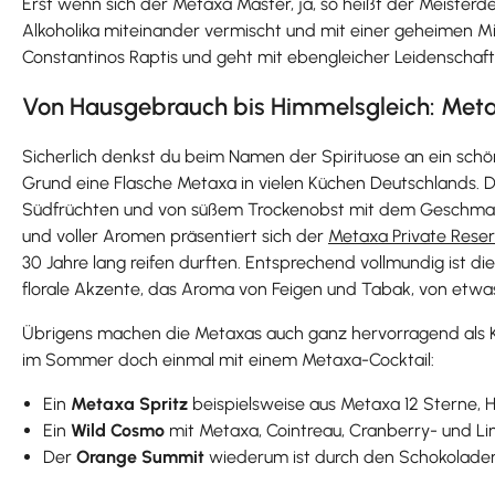
Erst wenn sich der Metaxa Master, ja, so heißt der Meisterdes
Alkoholika miteinander vermischt und mit einer geheimen Mi
Constantinos Raptis und geht mit ebengleicher Leidenschaf
Von Hausgebrauch bis Himmelsgleich: Metaxa
Sicherlich denkst du beim Namen der Spirituose an ein schön
Grund eine Flasche Metaxa in vielen Küchen Deutschlands. Do
Südfrüchten und von süßem Trockenobst mit dem Geschmacks
und voller Aromen präsentiert sich der
Metaxa Private Rese
30 Jahre lang reifen durften. Entsprechend vollmundig ist 
florale Akzente, das Aroma von Feigen und Tabak, von etwa
Übrigens machen die Metaxas auch ganz hervorragend als K
im Sommer doch einmal mit einem Metaxa-Cocktail:
Ein
Metaxa Spritz
beispielsweise aus Metaxa 12 Sterne, 
Ein
Wild Cosmo
mit Metaxa, Cointreau, Cranberry- und Lim
Der
Orange Summit
wiederum ist durch den Schokoladenb