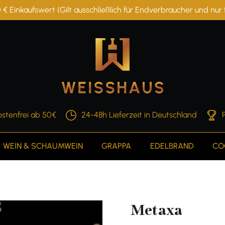
 € Einkaufswert (Gilt ausschließlich für Endverbraucher und nu
stenfrei ab 50€
24-48h Lieferzeit in Deutschland
WEIN & SCHAUMWEIN
GRAPPA
EDELBRAND
CO
Metaxa