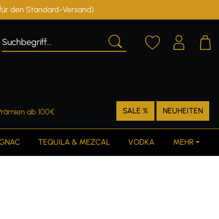
r für den Standard-Versand)
Deutschland
Österreich
SALE %
NEUHEITEN
Prämien ab 100€
GNAC
TEQUILA & MEZCAL
VODKA
MEHR