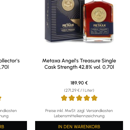
llector's
Metaxa Angel's Treasure Single
,70l
Cask Strength 42,8% vol. 0,70l
eis:
Regulärer Preis:
189,90 €
(271,29 € / 1 Liter)
g von 4.88 von 5 Sternen
Durchschnittliche Bewertung von 5 von 5 S
sandkosten
Preise inkl. MwSt. zzgl. Versandkosten
hnung
Lebensmittelkennzeichnung
RB
IN DEN WARENKORB