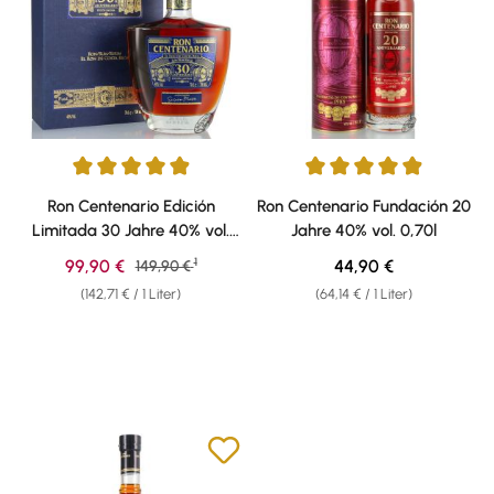
Durchschnittliche Bewertung von 4.92 von 5 Sternen
Durchschnittliche Bewertung v
Ron Centenario Edición
Ron Centenario Fundación 20
Limitada 30 Jahre 40% vol.
Jahre 40% vol. 0,70l
0,70l
1
Verkaufspreis:
Regulärer Preis:
99,90 €
Regulärer Preis:
44,90 €
149,90 €
(142,71 € / 1 Liter)
(64,14 € / 1 Liter)