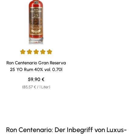
Durchschnittliche Bewertung von 4.92 von 5 Sternen
Ron Centenario Gran Reserva
25 YO Rum 40% vol. 0,70l
Regulärer Preis:
59,90 €
(85,57 € / 1 Liter)
Ron Centenario: Der Inbegriff von Luxus-