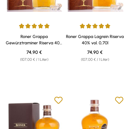
Durchschnittliche Bewertung von 5 von 5 Sternen
Durchschnittliche Bewertung v
Roner Grappa
Roner Grappa Lagrein Riserva
Gewürztraminer Riserva 40%
40% vol. 0,70l
vol. 0,70l
Regulärer Preis:
Regulärer Preis:
74,90 €
74,90 €
(107,00 € / 1 Liter)
(107,00 € / 1 Liter)