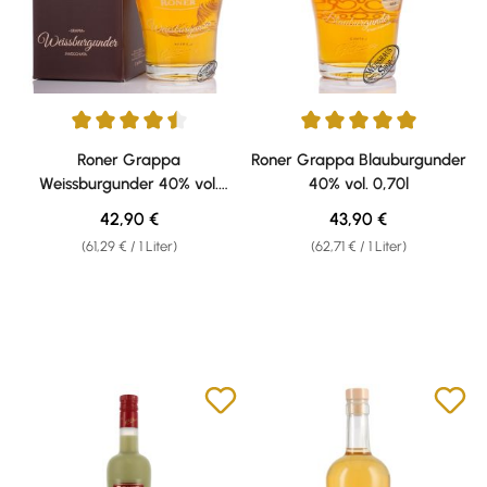
Durchschnittliche Bewertung von 4.5 von 5 Sternen
Durchschnittliche Bewertung v
Roner Grappa
Roner Grappa Blauburgunder
Weissburgunder 40% vol.
40% vol. 0,70l
0,70l
Regulärer Preis:
Regulärer Preis:
42,90 €
43,90 €
(61,29 € / 1 Liter)
(62,71 € / 1 Liter)