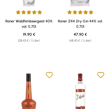
Durchschnittliche Bewertung von 4.96 von 5 Sternen
Durchschnittliche Bewertung v
Roner Waldhimbeergeist 40%
Roner Z44 Dry Gin 44% vol.
vol. 0,70l
0,70l
Regulärer Preis:
Regulärer Preis:
19,90 €
47,90 €
(28,43 € / 1 Liter)
(68,43 € / 1 Liter)