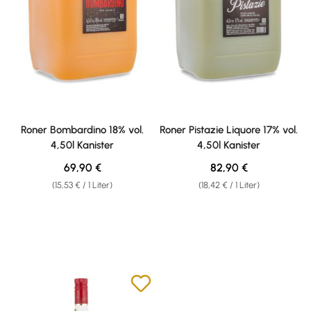
Roner Bombardino 18% vol.
Roner Pistazie Liquore 17% vol.
4,50l Kanister
4,50l Kanister
Regulärer Preis:
Regulärer Preis:
69,90 €
82,90 €
(15,53 € / 1 Liter)
(18,42 € / 1 Liter)