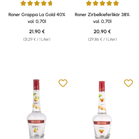
Durchschnittliche Bewertung von 4.75 von 5 Sternen
Durchschnittliche Bewertung v
Roner Grappa La Gold 40%
Roner Zirbelkieferlikör 38%
vol. 0,70l
vol. 0,70l
Regulärer Preis:
Regulärer Preis:
21,90 €
20,90 €
(31,29 € / 1 Liter)
(29,86 € / 1 Liter)