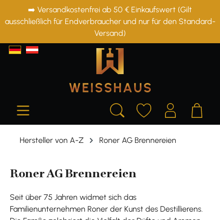
➡️ Versandkostenfrei ab 50 € Einkaufswert (Gilt
alt springen
ausschließlich für Endverbraucher und nur für den Standard-
Versand)
Hersteller von A-Z
Roner AG Brennereien
Roner AG Brennereien
Seit über 75 Jahren widmet sich das
Familienunternehmen Roner der Kunst des Destillierens.