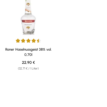
Durchschnittliche Bewertung von 4.5 von 5 Sternen
Roner Haselnussgeist 38% vol.
0,70l
Regulärer Preis:
22,90 €
(32,71 € / 1 Liter)