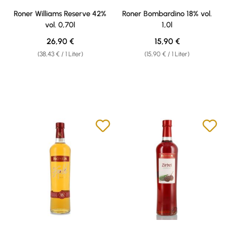
Durchschnittliche Bewertung von 5 von 5 Sternen
Durchschnittliche Bewertung v
Roner Williams Reserve 42%
Roner Bombardino 18% vol.
vol. 0,70l
1,0l
Regulärer Preis:
Regulärer Preis:
26,90 €
15,90 €
(38,43 € / 1 Liter)
(15,90 € / 1 Liter)