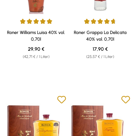
Durchschnittliche Bewertung von 5 von 5 Sternen
Durchschnittliche Bewertung v
Roner Williams Luisa 40% vol.
Roner Grappa La Delicata
0,70l
40% vol. 0,70l
Regulärer Preis:
Regulärer Preis:
29,90 €
17,90 €
(42,71 € / 1 Liter)
(25,57 € / 1 Liter)