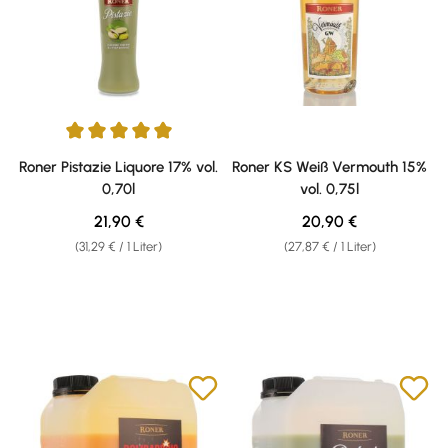
Durchschnittliche Bewertung von 5 von 5 Sternen
Roner Pistazie Liquore 17% vol.
Roner KS Weiß Vermouth 15%
0,70l
vol. 0,75l
Regulärer Preis:
Regulärer Preis:
21,90 €
20,90 €
(31,29 € / 1 Liter)
(27,87 € / 1 Liter)