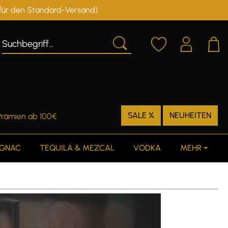
r für den Standard-Versand)
Deutschland
Österreich
SALE %
NEUHEITEN
Prämien ab 100€
GNAC
TEQUILA & MEZCAL
VODKA
MEHR