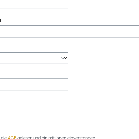
1
 die
AGB
gelesen und bin mit ihnen einverstanden.