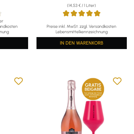
(14,53 € / 1 Liter)
er
g von 4.86 von 5 Sternen
Durchschnittliche Bewertung von 4.91 von 5
sandkosten
Preise inkl. MwSt. zzgl. Versandkosten
hnung
Lebensmittelkennzeichnung
IN DEN WARENKORB