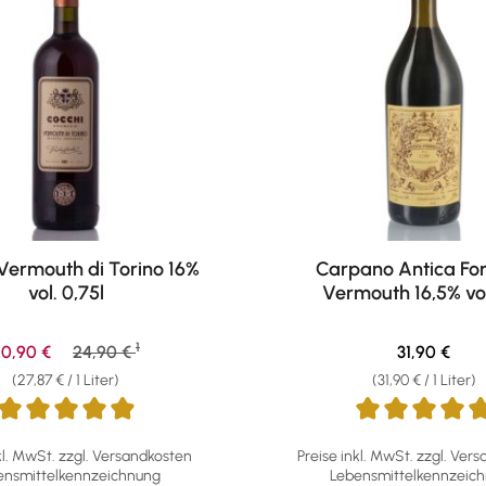
Vermouth di Torino 16%
Carpano Antica Fo
vol. 0,75l
Vermouth 16,5% vol.
1
erkaufspreis:
Regulärer Preis:
Regulärer Pr
0,90 €
24,90 €
31,90 €
(27,87 € / 1 Liter)
(31,90 € / 1 Liter)
ttliche Bewertung von 4.94 von 5 Sternen
Durchschnittliche Bewertun
kl. MwSt. zzgl. Versandkosten
Preise inkl. MwSt. zzgl. Ver
ensmittelkennzeichnung
Lebensmittelkennzeic