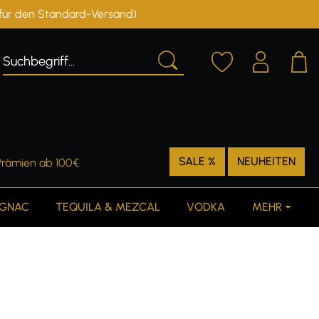
r für den Standard-Versand)
Deutschland
Österreich
SALE %
NEUHEITEN
Prämien ab 100€
GNAC
TEQUILA & MEZCAL
VODKA
MEHR