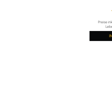
Durchschni
Preise in
Leb
I