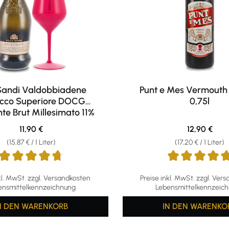
 Sandi Valdobbiadene
Punt e Mes Vermouth 
ecco Superiore DOCG
0,75l
e Brut Millesimato 11%
vol. 0,75l
Regulärer Preis:
Regulärer Pr
11,90 €
12,90 €
(15,87 € / 1 Liter)
(17,20 € / 1 Liter)
ttliche Bewertung von 4.79 von 5 Sternen
Durchschnittliche Bewertun
kl. MwSt. zzgl. Versandkosten
Preise inkl. MwSt. zzgl. Ver
ensmittelkennzeichnung
Lebensmittelkennzeic
N DEN WARENKORB
IN DEN WARENKO