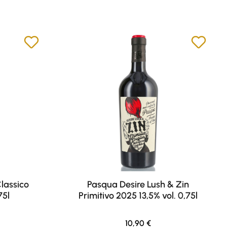
lassico
Pasqua Desire Lush & Zin
75l
Primitivo 2025 13,5% vol. 0,75l
eis:
Regulärer Preis:
10,90 €