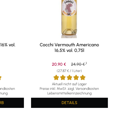
16% vol.
Cocchi Vermouth Americano
16,5% vol. 0,75l
1
eis:
Verkaufspreis:
Regulärer Preis:
20,90 €
24,90 €
(27,87 € / 1 Liter)
Aktuell nicht auf Lager
g von 4.9 von 5 Sternen
Durchschnittliche Bewertung von 5 von 5 S
sandkosten
Preise inkl. MwSt. zzgl. Versandkosten
hnung
Lebensmittelkennzeichnung
RB
DETAILS