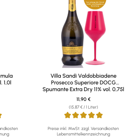
rmula
Villa Sandi Valdobbiadene
 1,0l
Prosecco Superiore DOCG
Spumante Extra Dry 11% vol. 0,75l
eis:
Regulärer Preis:
11,90 €
(15,87 € / 1 Liter)
g von 4.96 von 5 Sternen
Durchschnittliche Bewertung von 4.88 von 5
sandkosten
Preise inkl. MwSt. zzgl. Versandkosten
hnung
Lebensmittelkennzeichnung