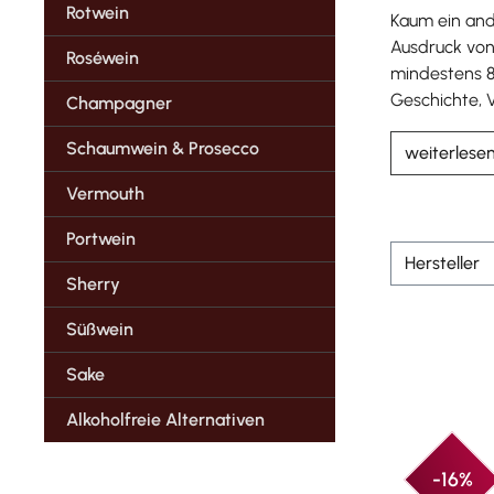
Rotwein
Kaum ein ande
Ausdruck von 
Roséwein
mindestens 8,
Geschichte, V
Champagner
Schaumwein & Prosecco
weiterlese
Vermouth
Portwein
Hersteller
Sherry
Süßwein
Sake
Alkoholfreie Alternativen
-16%