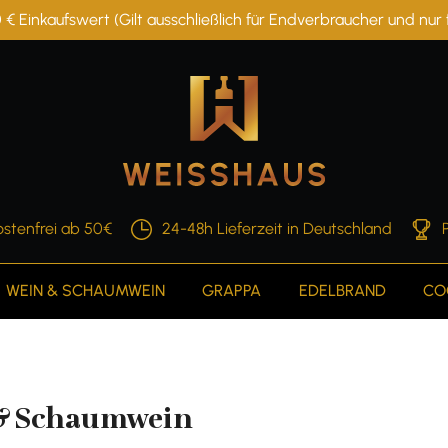
 € Einkaufswert (Gilt ausschließlich für Endverbraucher und nu
stenfrei ab 50€
24-48h Lieferzeit in Deutschland
WEIN & SCHAUMWEIN
GRAPPA
EDELBRAND
CO
& Schaumwein