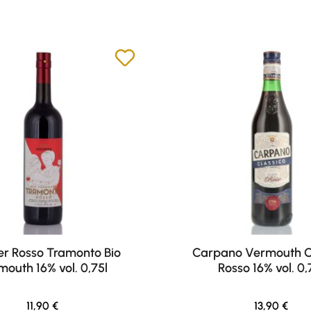
r Rosso Tramonto Bio
Carpano Vermouth C
outh 16% vol. 0,75l
Rosso 16% vol. 0,
Regulärer Preis:
Regulärer Pr
11,90 €
13,90 €