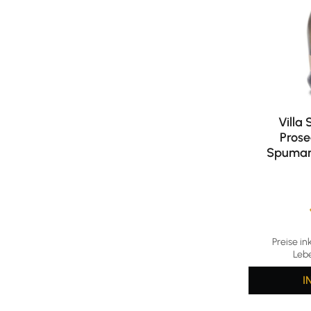
Villa
Pros
Spumant
Durchschni
Preise in
Leb
I