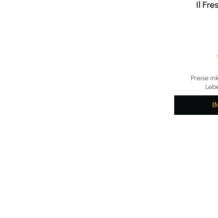
Il Fr
Durchschni
Preise in
Leb
I