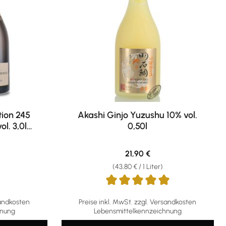
tion 245
Akashi Ginjo Yuzushu 10% vol.
l. 3,0l
0,50l
is:
Regulärer Preis:
21,90 €
(43,80 € / 1 Liter)
Durchschnittliche Bewertung von 5 von 5 S
sandkosten
Preise inkl. MwSt. zzgl. Versandkosten
hnung
Lebensmittelkennzeichnung