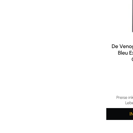
De Veno
Bleu E
Preise in
Leb
I