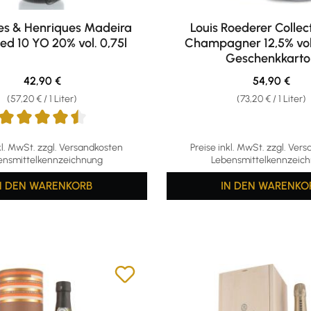
es & Henriques Madeira
Louis Roederer Collec
ed 10 YO 20% vol. 0,75l
Champagner 12,5% vol.
Geschenkkarto
Regulärer Preis:
Regulärer Pr
42,90 €
54,90 €
(57,20 € / 1 Liter)
(73,20 € / 1 Liter)
ttliche Bewertung von 4.6 von 5 Sternen
kl. MwSt. zzgl. Versandkosten
Preise inkl. MwSt. zzgl. Ver
ensmittelkennzeichnung
Lebensmittelkennzeic
N DEN WARENKORB
IN DEN WARENKO