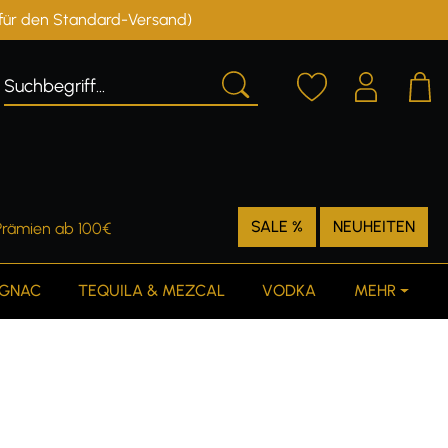
r für den Standard-Versand)
Deutschland
Österreich
SALE %
NEUHEITEN
Prämien ab 100€
GNAC
TEQUILA & MEZCAL
VODKA
MEHR