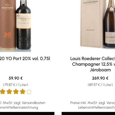
0 YO Port 20% vol. 0,75l
Louis Roederer Collec
Champagner 12,5% vo
Jéroboam
Regulärer Preis:
Regulärer Pre
59,90 €
269,90 €
(79,87 € / 1 Liter)
(89,97 € / 1 Liter)
ttliche Bewertung von 4 von 5 Sternen
kl. MwSt. zzgl. Versandkosten
Preise inkl. MwSt. zzgl. Ver
ensmittelkennzeichnung
Lebensmittelkennzeic