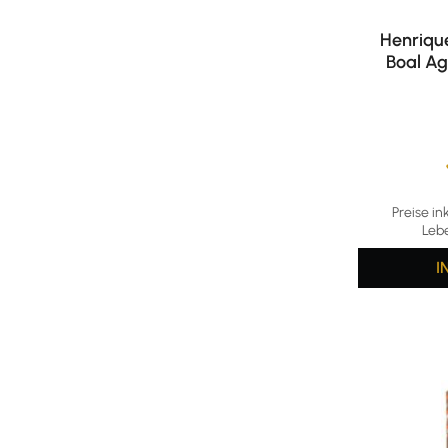
Henriqu
Boal Ag
Durchschni
Preise in
Leb
I