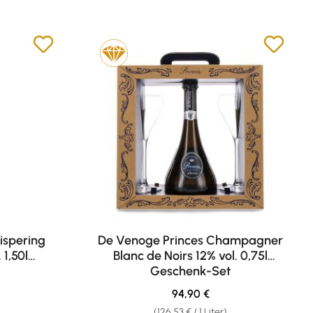
ispering
De Venoge Princes Champagner
 1,50l
Blanc de Noirs 12% vol. 0,75l
Geschenk-Set
eis:
Regulärer Preis:
94,90 €
(126,53 € / 1 Liter)