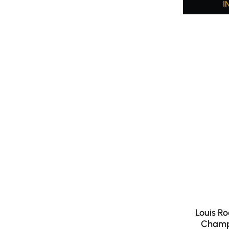
I
Louis Ro
Champa