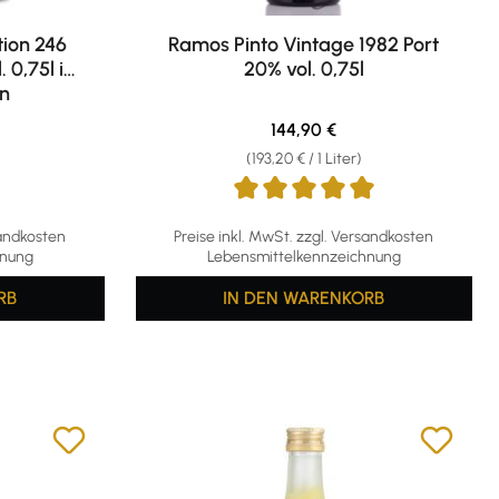
tion 246
Ramos Pinto Vintage 1982 Port
 0,75l in
20% vol. 0,75l
n
eis:
Regulärer Preis:
144,90 €
(193,20 € / 1 Liter)
Durchschnittliche Bewertung von 5 von 5 S
sandkosten
Preise inkl. MwSt. zzgl. Versandkosten
hnung
Lebensmittelkennzeichnung
RB
IN DEN WARENKORB