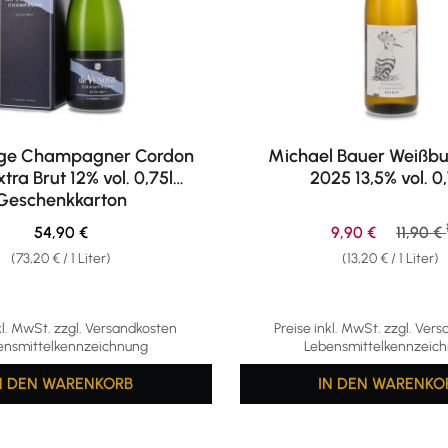
ge Champagner Cordon
Michael Bauer Weißb
xtra Brut 12% vol. 0,75l
2025 13,5% vol. 0
Geschenkkarton
Regulärer Preis:
Verkaufspreis:
Regulär
54,90 €
9,90 €
11,90 €
(73,20 € / 1 Liter)
(13,20 € / 1 Liter)
kl. MwSt. zzgl. Versandkosten
Preise inkl. MwSt. zzgl. Ver
ensmittelkennzeichnung
Lebensmittelkennzeic
N DEN WARENKORB
IN DEN WARENKO