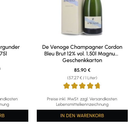
urgunder
De Venoge Champagner Cordon
,75l
Bleu Brut 12% vol. 1,50l Magnum
Geschenkkarton
1
er Preis:
Regulärer Preis:
85,90 €
(57,27 € / 1 Liter)
Durchschnittliche Bewertung von 4.67 von 
sandkosten
Preise inkl. MwSt. zzgl. Versandkosten
hnung
Lebensmittelkennzeichnung
RB
IN DEN WARENKORB