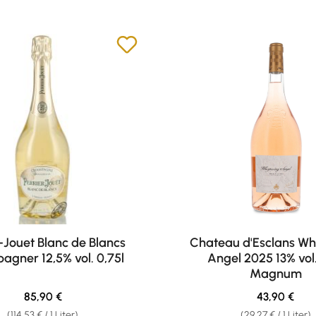
-Jouet Blanc de Blancs
Chateau d'Esclans Wh
gner 12,5% vol. 0,75l
Angel 2025 13% vol.
Magnum
Regulärer Preis:
Regulärer Pr
85,90 €
43,90 €
(114,53 € / 1 Liter)
(29,27 € / 1 Liter)