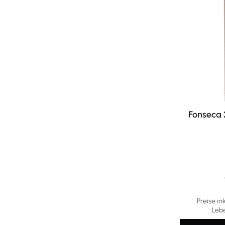
Fonseca 2
Durchschni
Preise in
Leb