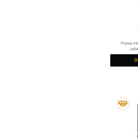
Durchschni
Preise in
Leb
I