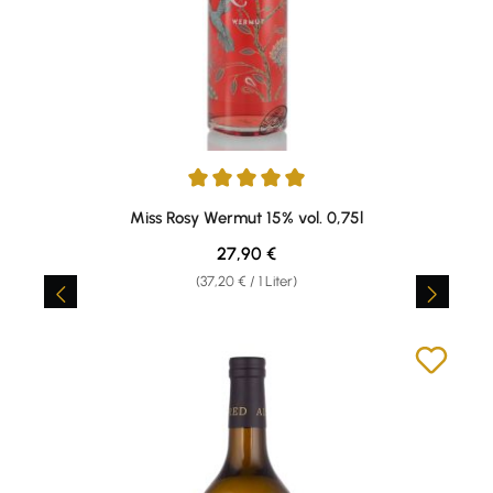
Durchschnittliche Bewertung von 5 von 5 Sternen
Miss Rosy Wermut 15% vol. 0,75l
Regulärer Preis:
27,90 €
(37,20 € / 1 Liter)