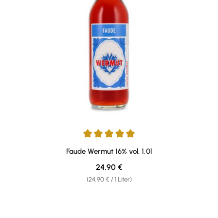
Durchschnittliche Bewertung von 5 von 5 Sternen
Faude Wermut 16% vol. 1,0l
Regulärer Preis:
24,90 €
(24,90 € / 1 Liter)