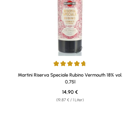
Durchschnittliche Bewertung von 4.85 von 5 Sternen
Martini Riserva Speciale Rubino Vermouth 18% vol.
0,75l
Regulärer Preis:
14,90 €
(19,87 € / 1 Liter)