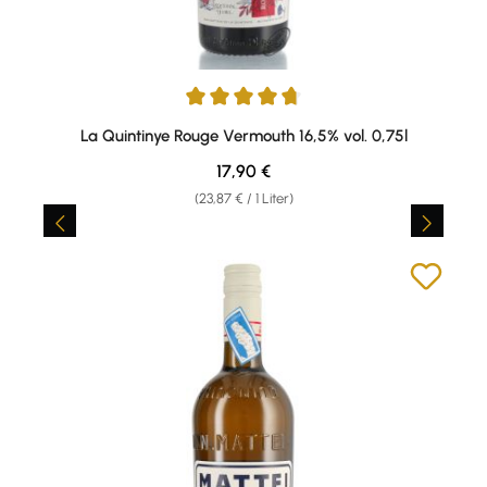
Durchschnittliche Bewertung von 4.67 von 5 Sternen
La Quintinye Rouge Vermouth 16,5% vol. 0,75l
Regulärer Preis:
17,90 €
(23,87 € / 1 Liter)