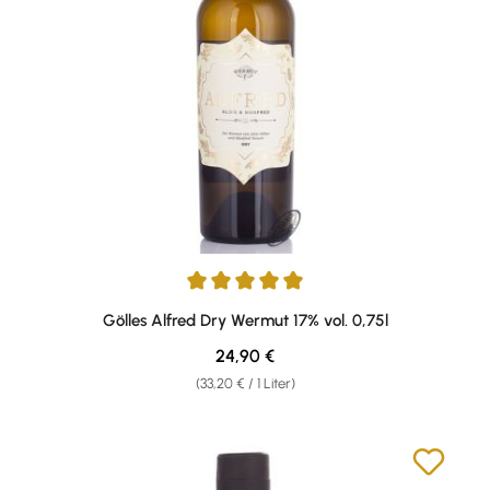
Durchschnittliche Bewertung von 5 von 5 Sternen
Gölles Alfred Dry Wermut 17% vol. 0,75l
Regulärer Preis:
24,90 €
(33,20 € / 1 Liter)