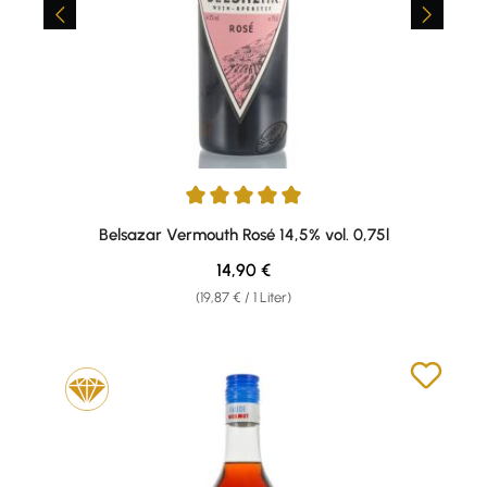
Durchschnittliche Bewertung von 5 von 5 Sternen
Belsazar Vermouth Rosé 14,5% vol. 0,75l
Regulärer Preis:
14,90 €
(19,87 € / 1 Liter)