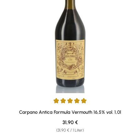
Durchschnittliche Bewertung von 4.96 von 5 Sternen
Carpano Antica Formula Vermouth 16,5% vol. 1,0l
Regulärer Preis:
31,90 €
(31,90 € / 1 Liter)