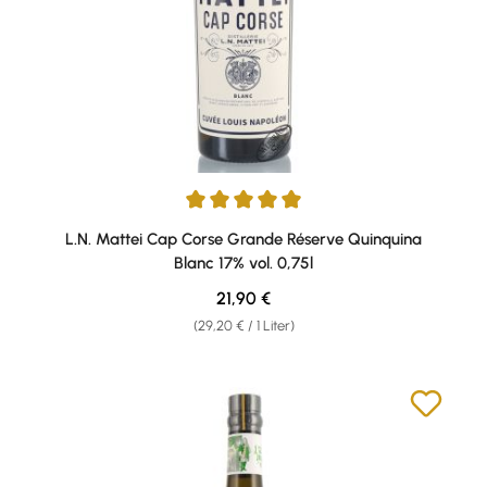
Durchschnittliche Bewertung von 5 von 5 Sternen
L.N. Mattei Cap Corse Grande Réserve Quinquina
Blanc 17% vol. 0,75l
Regulärer Preis:
21,90 €
(29,20 € / 1 Liter)