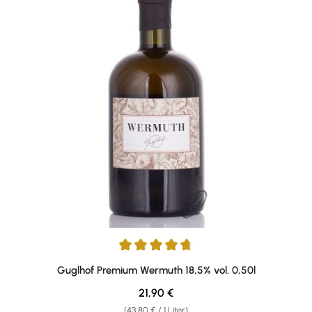
Durchschnittliche Bewertung von 4.83 von 5 Sternen
Guglhof Premium Wermuth 18,5% vol. 0,50l
Regulärer Preis:
21,90 €
(43,80 € / 1 Liter)