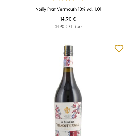
Durchschnittliche Bewertung von 4.92 von 5 Sternen
Noilly Prat Vermouth 18% vol. 1,0l
Regulärer Preis:
14,90 €
(14,90 € / 1 Liter)