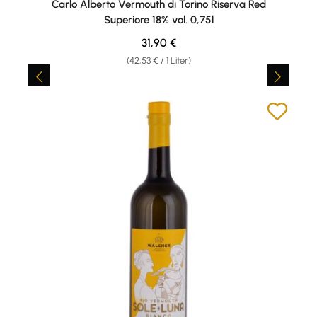
Carlo Alberto Vermouth di Torino Riserva Red
Superiore 18% vol. 0,75l
Regulärer Preis:
31,90 €
(42,53 € / 1 Liter)