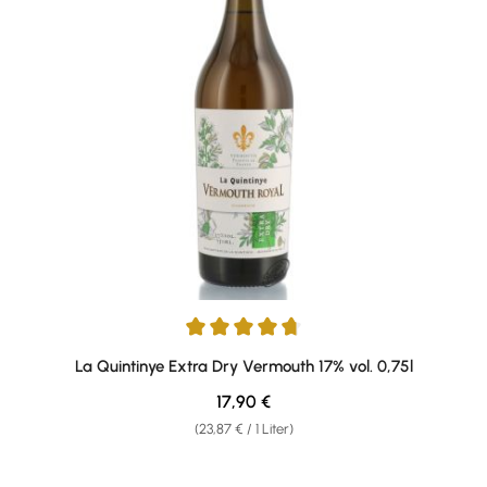
Durchschnittliche Bewertung von 4.8 von 5 Sternen
La Quintinye Extra Dry Vermouth 17% vol. 0,75l
Regulärer Preis:
17,90 €
(23,87 € / 1 Liter)