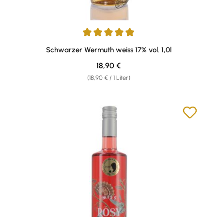
Durchschnittliche Bewertung von 4.95 von 5 Sternen
Schwarzer Wermuth weiss 17% vol. 1,0l
Regulärer Preis:
18,90 €
(18,90 € / 1 Liter)