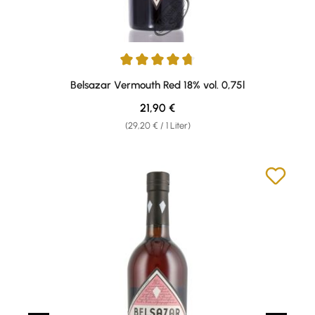
Durchschnittliche Bewertung von 4.75 von 5 Sternen
Belsazar Vermouth Red 18% vol. 0,75l
Regulärer Preis:
21,90 €
(29,20 € / 1 Liter)