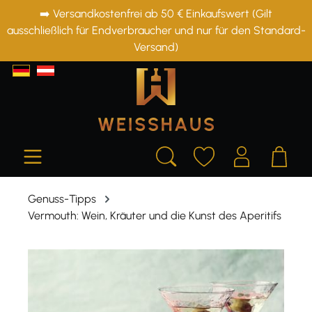
➡️ Versandkostenfrei ab 50 € Einkaufswert (Gilt
alt springen
ausschließlich für Endverbraucher und nur für den Standard-
Versand)
Genuss-Tipps
Vermouth: Wein, Kräuter und die Kunst des Aperitifs