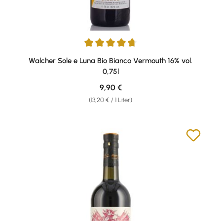
Durchschnittliche Bewertung von 4.83 von 5 Sternen
Walcher Sole e Luna Bio Bianco Vermouth 16% vol.
0,75l
Regulärer Preis:
9,90 €
(13,20 € / 1 Liter)