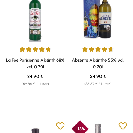
Durchschnittliche Bewertung von 4.82 von 5 Sternen
Durchschnittliche Bewertung vo
La Fee Parisienne Absinth 68%
Absente Absinthe 55% vol.
vol. 0,70l
0,70l
Regulärer Preis:
Regulärer Preis:
34,90 €
24,90 €
(49,86 € / 1 Liter)
(35,57 € / 1 Liter)
-18%