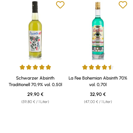
Durchschnittliche Bewertung von 4.89 von 5 Sternen
Durchschnittliche Bewertung v
Schwarzer Absinth
La Fee Bohemian Absinth 70%
Traditionell 70,9% vol. 0,50l
vol. 0,70l
Regulärer Preis:
Regulärer Preis:
29,90 €
32,90 €
(59,80 € / 1 Liter)
(47,00 € / 1 Liter)