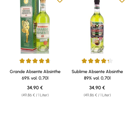
Durchschnittliche Bewertung von 4.8 von 5 Sternen
Durchschnittliche Bewertung v
Grande Absente Absinthe
Sublime Absente Absinthe
69% vol. 0,70l
89% vol. 0,70l
Regulärer Preis:
Regulärer Preis:
34,90 €
34,90 €
(49,86 € / 1 Liter)
(49,86 € / 1 Liter)