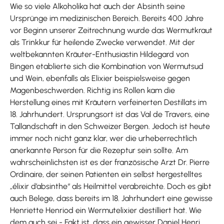
Wie so viele Alkoholika hat auch der Absinth seine
Ursprünge im medizinischen Bereich. Bereits 400 Jahre
vor Beginn unserer Zeitrechnung wurde das Wermutkraut
als Trinkkur für heilende Zwecke verwendet. Mit der
weltbekannten Kräuter-Enthusiastin Hildegard von
Bingen etablierte sich die Kombination von Wermutsud
und Wein, ebenfalls als Elixier beispielsweise gegen
Magenbeschwerden. Richtig ins Rollen kam die
Herstellung eines mit Kräutern verfeinerten Destillats im
18. Jahrhundert. Ursprungsort ist das Val de Travers, eine
Tallandschaft in den Schweizer Bergen. Jedoch ist heute
immer noch nicht ganz klar, wer die urheberrechtlich
anerkannte Person für die Rezeptur sein sollte. Am
wahrscheinlichsten ist es der französische Arzt Dr. Pierre
Ordinaire, der seinen Patienten ein selbst hergestelltes
„élixir d’absinthe“ als Heilmittel verabreichte. Doch es gibt
auch Belege, dass bereits im 18. Jahrhundert eine gewisse
Henriette Henriod ein Wermutelixier destilliert hat. Wie
dem auch sei - Fakt ist, dass ein gewisser Daniel Henri