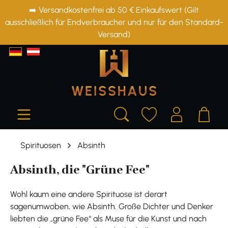
➡️ Versandkostenfrei ab 50 € Einkaufswert (Gilt
alt springen
ausschließlich für Endverbraucher und nur für den Standard-
Versand)
Spirituosen
Absinth
Absinth, die "Grüne Fee"
Wohl kaum eine andere Spirituose ist derart
sagenumwoben, wie Absinth. Große Dichter und Denker
liebten die „grüne Fee“ als Muse für die Kunst und nach