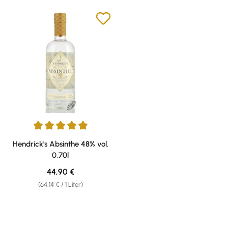
Durchschnittliche Bewertung von 5 von 5 Sternen
Hendrick's Absinthe 48% vol.
0,70l
Regulärer Preis:
44,90 €
(64,14 € / 1 Liter)