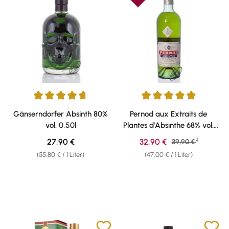
Durchschnittliche Bewertung von 4.78 von 5 Sternen
Durchschnittliche Bewertung vo
Gänserndorfer Absinth 80%
Pernod aux Extraits de
vol. 0,50l
Plantes d'Absinthe 68% vol.
0,70l
1
Regulärer Preis:
Verkaufspreis:
27,90 €
32,90 €
Regulärer Preis:
39,90 €
(55,80 € / 1 Liter)
(47,00 € / 1 Liter)