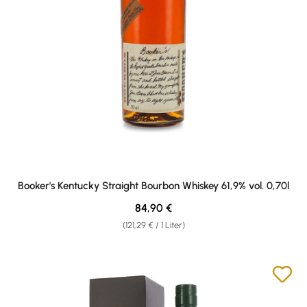
Booker's Kentucky Straight Bourbon Whiskey 61,9% vol. 0,70l
Regulärer Preis:
84,90 €
(121,29 € / 1 Liter)