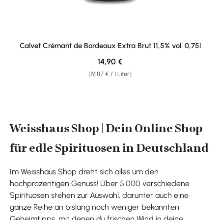
Calvet Crémant de Bordeaux Extra Brut 11,5% vol. 0,75l
Regulärer Preis:
14,90 €
(19,87 € / 1 Liter)
Weisshaus Shop | Dein Online Shop
für edle Spirituosen in Deutschland
Im Weisshaus Shop dreht sich alles um den
hochprozentigen Genuss! Über 5.000 verschiedene
Spirituosen stehen zur Auswahl, darunter auch eine
ganze Reihe an bislang noch weniger bekannten
Geheimtipps, mit denen du frischen Wind in deine