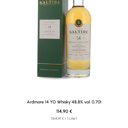
Ardmore 14 YO Whisky 48,8% vol. 0,70l
Regulärer Preis:
114,90 €
(164,14 € / 1 Liter)