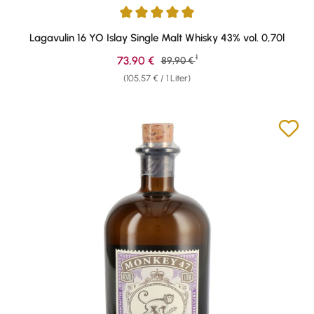
Durchschnittliche Bewertung von 4.95 von 5 Sternen
Lagavulin 16 YO Islay Single Malt Whisky 43% vol. 0,70l
1
Verkaufspreis:
73,90 €
Regulärer Preis:
89,90 €
(105,57 € / 1 Liter)