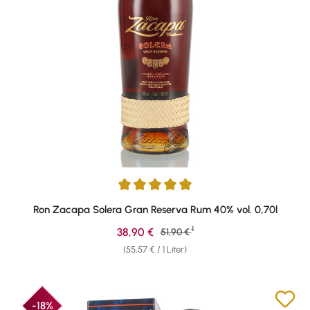
Durchschnittliche Bewertung von 4.88 von 5 Sternen
Ron Zacapa Solera Gran Reserva Rum 40% vol. 0,70l
1
Verkaufspreis:
38,90 €
Regulärer Preis:
51,90 €
(55,57 € / 1 Liter)
-18%