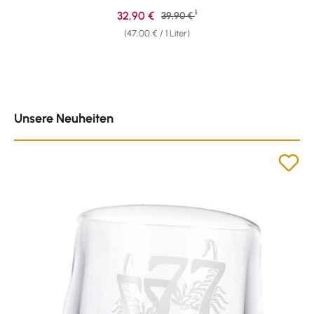
1
Verkaufspreis:
32,90 €
Regulärer Preis:
39,90 €
(47,00 € / 1 Liter)
Produktgalerie überspringen
Unsere Neuheiten