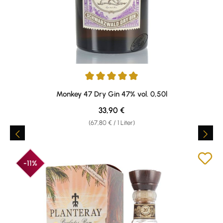
Durchschnittliche Bewertung von 4.92 von 5 Sternen
Monkey 47 Dry Gin 47% vol. 0,50l
Regulärer Preis:
33,90 €
(67,80 € / 1 Liter)
-11%