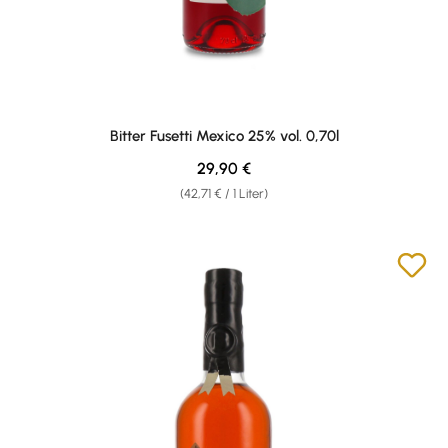
Bitter Fusetti Mexico 25% vol. 0,70l
Regulärer Preis:
29,90 €
(42,71 € / 1 Liter)