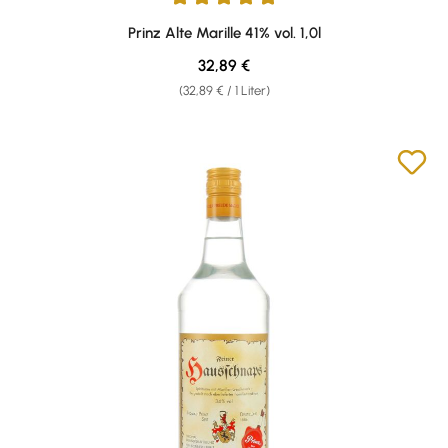
Durchschnittliche Bewertung von 4.96 von 5 Sternen
Prinz Alte Marille 41% vol. 1,0l
Regulärer Preis:
32,89 €
(32,89 € / 1 Liter)