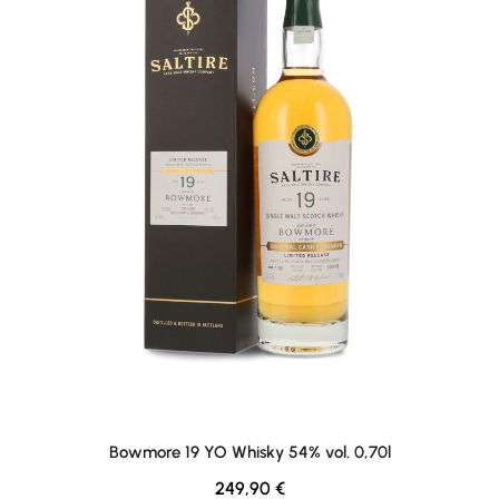
Bowmore 19 YO Whisky 54% vol. 0,70l
Regulärer Preis:
249,90 €