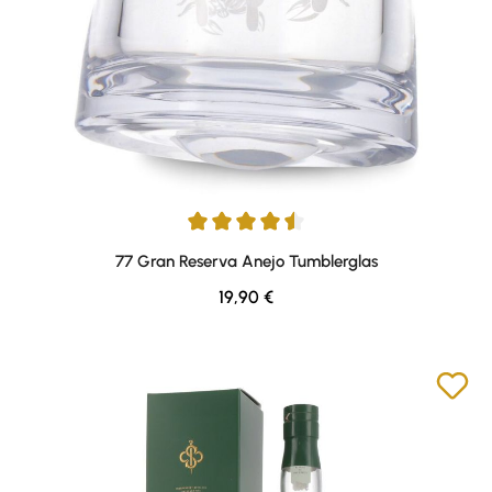
Durchschnittliche Bewertung von 4.5 von 5 Sternen
77 Gran Reserva Anejo Tumblerglas
Regulärer Preis:
19,90 €