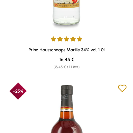
Durchschnittliche Bewertung von 4.92 von 5 Sternen
Prinz Hausschnaps Marille 34% vol. 1,0l
Regulärer Preis:
16,45 €
(16,45 € / 1 Liter)
-25%