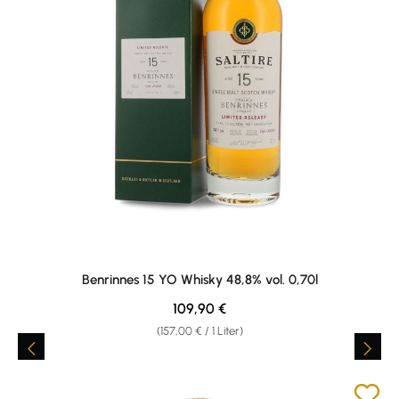
Benrinnes 15 YO Whisky 48,8% vol. 0,70l
Regulärer Preis:
109,90 €
(157,00 € / 1 Liter)