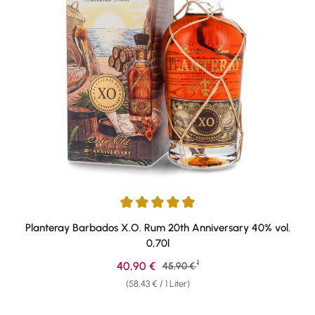
Durchschnittliche Bewertung von 4.91 von 5 Sternen
Planteray Barbados X.O. Rum 20th Anniversary 40% vol.
0,70l
1
Verkaufspreis:
40,90 €
Regulärer Preis:
45,90 €
(58,43 € / 1 Liter)