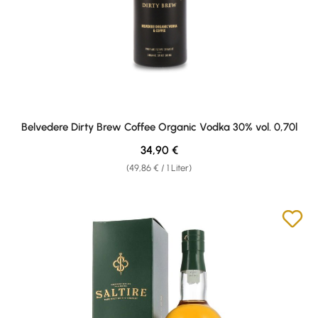
Belvedere Dirty Brew Coffee Organic Vodka 30% vol. 0,70l
Regulärer Preis:
34,90 €
(49,86 € / 1 Liter)