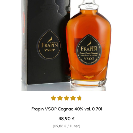
Durchschnittliche Bewertung von 4.82 von 5 Sternen
Frapin VSOP Cognac 40% vol. 0,70l
Regulärer Preis:
48,90 €
(69,86 € / 1 Liter)