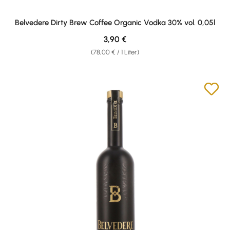
Belvedere Dirty Brew Coffee Organic Vodka 30% vol. 0,05l
Regulärer Preis:
3,90 €
(78,00 € / 1 Liter)