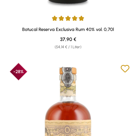
Durchschnittliche Bewertung von 4.91 von 5 Sternen
Botucal Reserva Exclusiva Rum 40% vol. 0,70l
Regulärer Preis:
37,90 €
(54,14 € / 1 Liter)
-28%