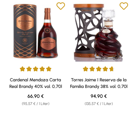
Durchschnittliche Bewertung von 4.88 von 5 Sternen
Durchschnittliche Bewertung v
Cardenal Mendoza Carta
Torres Jaime I Reserva de la
Real Brandy 40% vol. 0,70l
Familia Brandy 38% vol. 0,70l
Regulärer Preis:
Regulärer Preis:
66,90 €
94,90 €
(95,57 € / 1 Liter)
(135,57 € / 1 Liter)