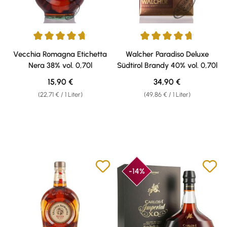
Durchschnittliche Bewertung von 4.83 von 5 Sternen
Durchschnittliche Bewertung v
Vecchia Romagna Etichetta
Walcher Paradiso Deluxe
Nera 38% vol. 0,70l
Südtirol Brandy 40% vol. 0,70l
Regulärer Preis:
Regulärer Preis:
15,90 €
34,90 €
(22,71 € / 1 Liter)
(49,86 € / 1 Liter)
-14%