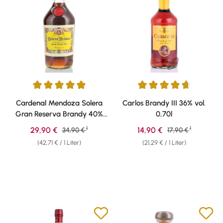
Durchschnittliche Bewertung von 4.89 von 5 Sternen
Durchschnittliche Bewertung v
Cardenal Mendoza Solera
Carlos Brandy III 36% vol.
Gran Reserva Brandy 40%
0,70l
vol. 0,70l
1
1
Verkaufspreis:
Verkaufspreis:
29,90 €
Regulärer Preis:
14,90 €
Regulärer Preis:
34,90 €
17,90 €
(42,71 € / 1 Liter)
(21,29 € / 1 Liter)