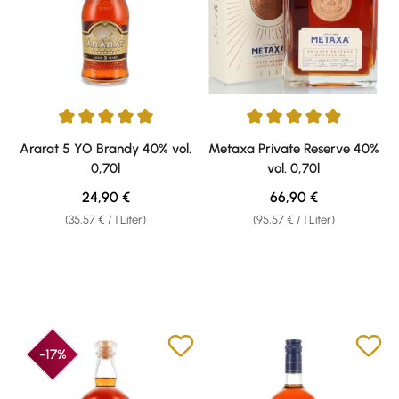
Durchschnittliche Bewertung von 5 von 5 Sternen
Durchschnittliche Bewertung v
Ararat 5 YO Brandy 40% vol.
Metaxa Private Reserve 40%
0,70l
vol. 0,70l
Regulärer Preis:
Regulärer Preis:
24,90 €
66,90 €
(35,57 € / 1 Liter)
(95,57 € / 1 Liter)
-17%