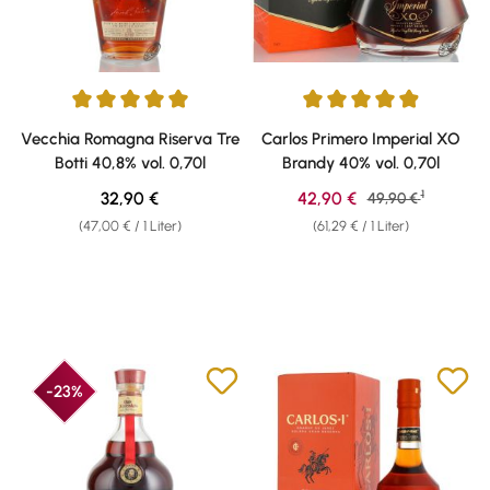
Durchschnittliche Bewertung von 5 von 5 Sternen
Durchschnittliche Bewertung vo
Vecchia Romagna Riserva Tre
Carlos Primero Imperial XO
Botti 40,8% vol. 0,70l
Brandy 40% vol. 0,70l
1
Regulärer Preis:
Verkaufspreis:
32,90 €
42,90 €
Regulärer Preis:
49,90 €
(47,00 € / 1 Liter)
(61,29 € / 1 Liter)
-23%