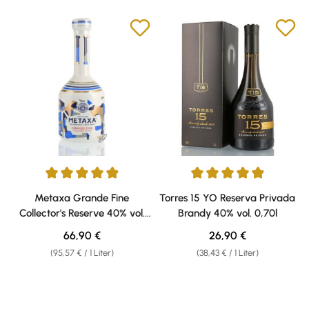
Durchschnittliche Bewertung von 4.88 von 5 Sternen
Durchschnittliche Bewertung v
Metaxa Grande Fine
Torres 15 YO Reserva Privada
Collector's Reserve 40% vol.
Brandy 40% vol. 0,70l
0,70l
Regulärer Preis:
Regulärer Preis:
66,90 €
26,90 €
(95,57 € / 1 Liter)
(38,43 € / 1 Liter)