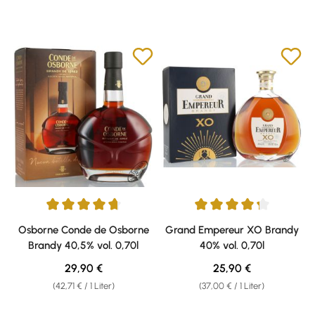
Durchschnittliche Bewertung von 4.86 von 5 Sternen
Durchschnittliche Bewertung v
Osborne Conde de Osborne
Grand Empereur XO Brandy
Brandy 40,5% vol. 0,70l
40% vol. 0,70l
Regulärer Preis:
Regulärer Preis:
29,90 €
25,90 €
(42,71 € / 1 Liter)
(37,00 € / 1 Liter)