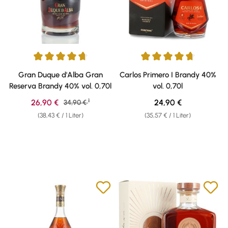
Durchschnittliche Bewertung von 4.84 von 5 Sternen
Durchschnittliche Bewertung v
Gran Duque d'Alba Gran
Carlos Primero I Brandy 40%
Reserva Brandy 40% vol. 0,70l
vol. 0,70l
1
Verkaufspreis:
Regulärer Preis:
26,90 €
Regulärer Preis:
24,90 €
34,90 €
(38,43 € / 1 Liter)
(35,57 € / 1 Liter)