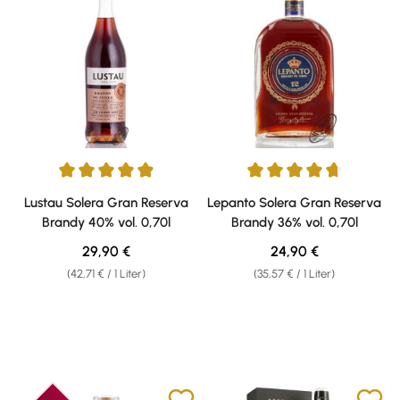
Durchschnittliche Bewertung von 4.89 von 5 Sternen
Durchschnittliche Bewertung v
Lustau Solera Gran Reserva
Lepanto Solera Gran Reserva
Brandy 40% vol. 0,70l
Brandy 36% vol. 0,70l
Regulärer Preis:
Regulärer Preis:
29,90 €
24,90 €
(42,71 € / 1 Liter)
(35,57 € / 1 Liter)