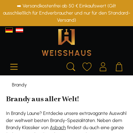
➡️ Versandkostenfrei ab 50 € Einkaufswert (Gilt
alt springen
ausschließlich für Endverbraucher und nur für den Standard-
Versand)
Brandy
Brandy aus aller Welt!
In Brandy Laune? Entdecke unsere extravagante Auswahl
der weltweit besten Brandy-Spezialitäten. Neben dem
Brandy Klassiker von
Asbach
findest du auch eine ganze