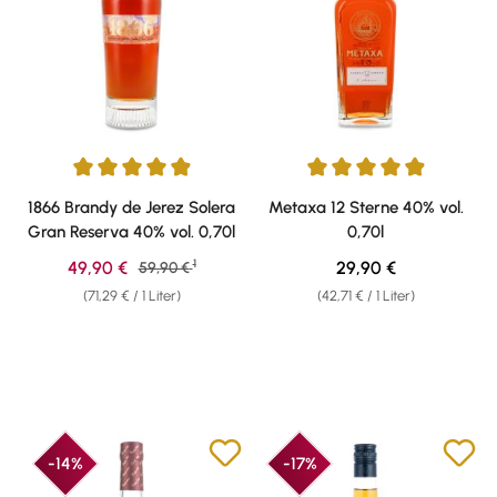
Durchschnittliche Bewertung von 4.95 von 5 Sternen
Durchschnittliche Bewertung v
1866 Brandy de Jerez Solera
Metaxa 12 Sterne 40% vol.
Gran Reserva 40% vol. 0,70l
0,70l
1
Verkaufspreis:
Regulärer Preis:
49,90 €
Regulärer Preis:
29,90 €
59,90 €
(71,29 € / 1 Liter)
(42,71 € / 1 Liter)
-14%
-17%