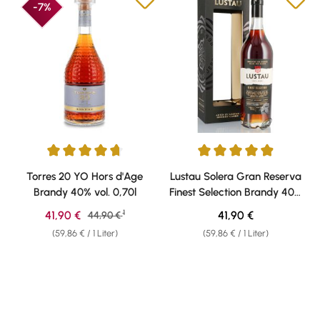
-7%
Durchschnittliche Bewertung von 4.74 von 5 Sternen
Durchschnittliche Bewertung v
Torres 20 YO Hors d'Age
Lustau Solera Gran Reserva
Brandy 40% vol. 0,70l
Finest Selection Brandy 40%
vol. 0,70l
1
Verkaufspreis:
Regulärer Preis:
41,90 €
Regulärer Preis:
41,90 €
44,90 €
(59,86 € / 1 Liter)
(59,86 € / 1 Liter)