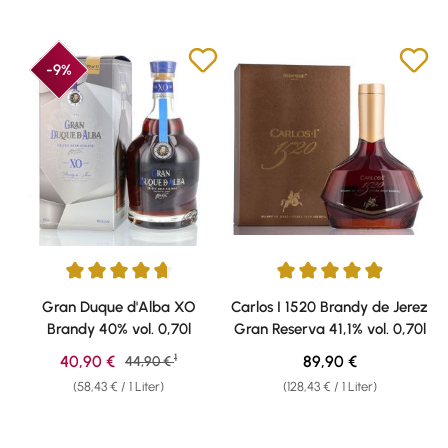
-9%
Durchschnittliche Bewertung von 4.79 von 5 Sternen
Durchschnittliche Bewertung v
Gran Duque d'Alba XO
Carlos I 1520 Brandy de Jerez
Brandy 40% vol. 0,70l
Gran Reserva 41,1% vol. 0,70l
1
Verkaufspreis:
Regulärer Preis:
40,90 €
Regulärer Preis:
89,90 €
44,90 €
(58,43 € / 1 Liter)
(128,43 € / 1 Liter)