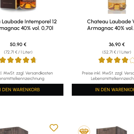
 Laubade Intemporel 12
Chateau Laubade
magnac 40% vol. 0,70l
Armagnac 40% vol. 
Regulärer Preis:
Regulärer Pr
50,90 €
36,90 €
(72,71 € / 1 Liter)
(52,71 € / 1 Liter)
ttliche Bewertung von 4.75 von 5 Sternen
Durchschnittliche Bewertu
kl. MwSt. zzgl. Versandkosten
Preise inkl. MwSt. zzgl. Ver
ensmittelkennzeichnung
Lebensmittelkennzeic
N DEN WARENKORB
IN DEN WARENKO