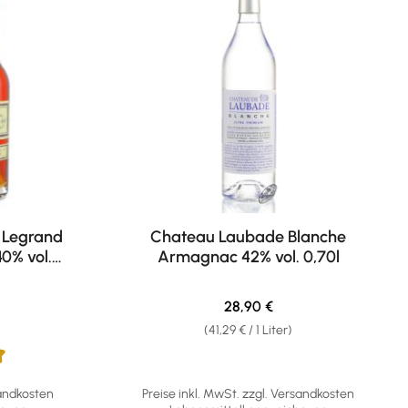
 Legrand
Chateau Laubade Blanche
0% vol.
Armagnac 42% vol. 0,70l
eis:
Regulärer Preis:
28,90 €
(41,29 € / 1 Liter)
ng von 5 von 5 Sternen
sandkosten
Preise inkl. MwSt. zzgl. Versandkosten