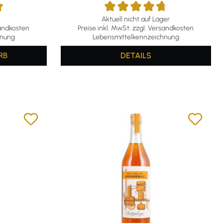
Aktuell nicht auf Lager
g von 4.94 von 5 Sternen
Durchschnittliche Bewertung von 4.71 von 5
sandkosten
Preise inkl. MwSt. zzgl. Versandkosten
hnung
Lebensmittelkennzeichnung
RB
DETAILS