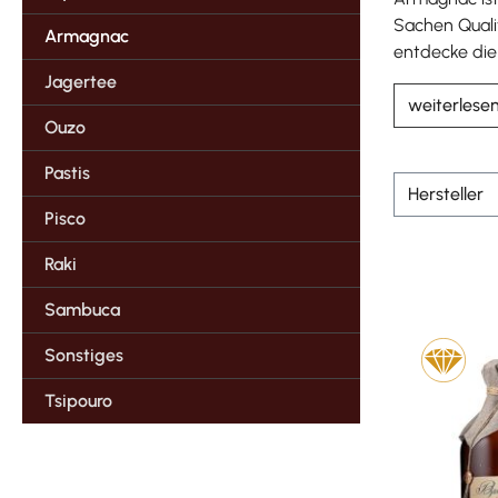
Sachen Qualit
Armagnac
entdecke di
Jagertee
weiterlese
Ouzo
Pastis
Hersteller
Pisco
Raki
Sambuca
Sonstiges
Tsipouro