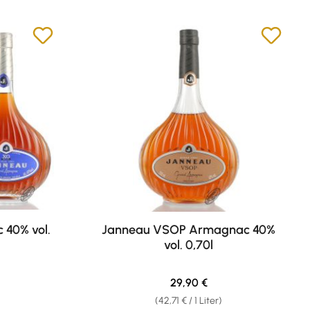
40% vol.
Janneau VSOP Armagnac 40%
vol. 0,70l
eis:
Regulärer Preis:
29,90 €
(42,71 € / 1 Liter)