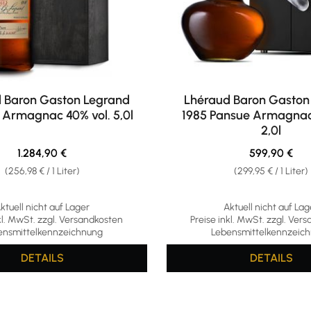
 Baron Gaston Legrand
Lhéraud Baron Gaston
 Armagnac 40% vol. 5,0l
1985 Pansue Armagnac
2,0l
Regulärer Preis:
Regulärer Pre
1.284,90 €
599,90 €
(256,98 € / 1 Liter)
(299,95 € / 1 Liter)
ktuell nicht auf Lager
Aktuell nicht auf Lag
kl. MwSt. zzgl. Versandkosten
Preise inkl. MwSt. zzgl. Ver
ensmittelkennzeichnung
Lebensmittelkennzeic
DETAILS
DETAILS