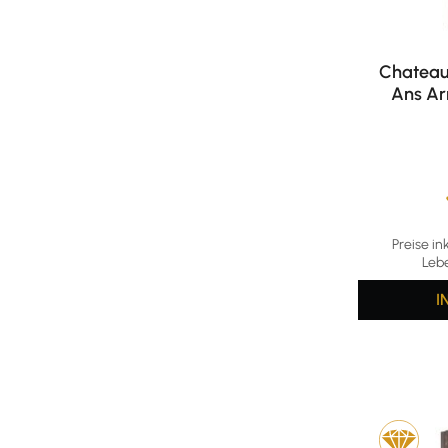
Chateau
Ans Ar
Durchschni
Preise in
Leb
I