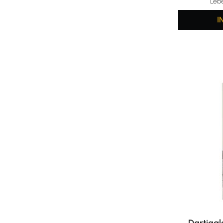
Leb
I