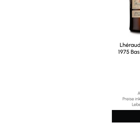
Lhéraud
1975 Bas
A
Preise in
Leb