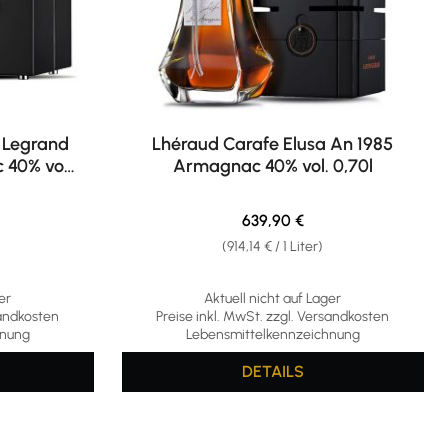
 Legrand
Lhéraud Carafe Elusa An 1985
 40% vol.
Armagnac 40% vol. 0,70l
is:
Regulärer Preis:
639,90 €
(914,14 € / 1 Liter)
er
Aktuell nicht auf Lager
sandkosten
Preise inkl. MwSt. zzgl. Versandkosten
hnung
Lebensmittelkennzeichnung
DETAILS