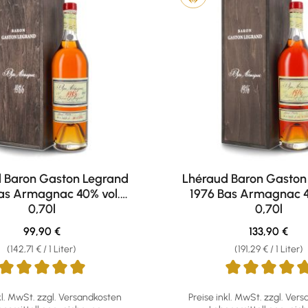
 Baron Gaston Legrand
Lhéraud Baron Gaston
as Armagnac 40% vol.
1976 Bas Armagnac 4
0,70l
0,70l
Regulärer Preis:
Regulärer Pr
99,90 €
133,90 €
(142,71 € / 1 Liter)
(191,29 € / 1 Liter)
ttliche Bewertung von 5 von 5 Sternen
Durchschnittliche Bewertu
kl. MwSt. zzgl. Versandkosten
Preise inkl. MwSt. zzgl. Ver