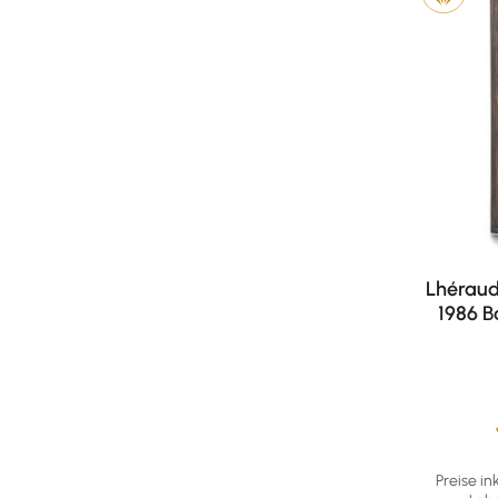
Lhéraud
1986 B
Durchschni
Preise in