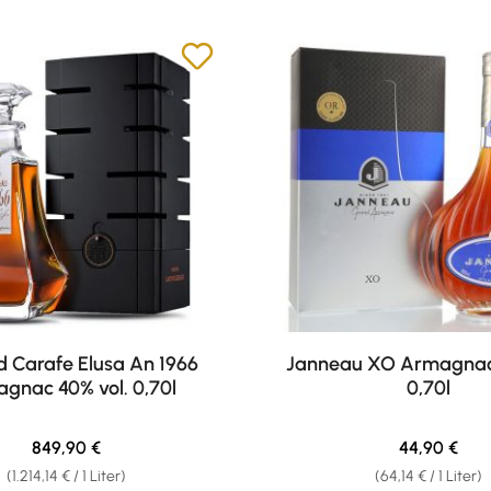
d Carafe Elusa An 1966
Janneau XO Armagnac 
gnac 40% vol. 0,70l
0,70l
Regulärer Preis:
Regulärer Pr
849,90 €
44,90 €
(1.214,14 € / 1 Liter)
(64,14 € / 1 Liter)