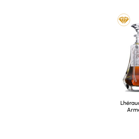
Lhérau
Arma