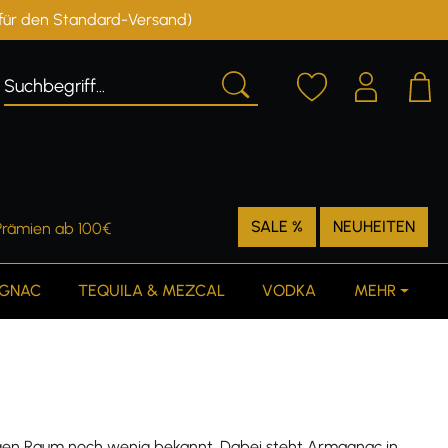
r für den Standard-Versand)
Deutschland
Österreich
SALE %
NEUHEITEN
Prämien ab 100€
GNAC
TEQUILA & MEZCAL
VODKA
MEHR
igen Raum noch wenig bekannt. Dabei steht Armagnac in