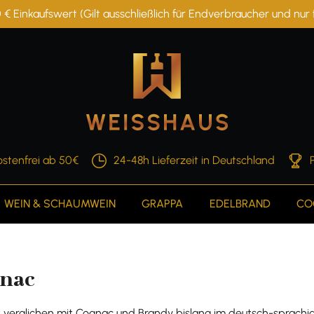
 € Einkaufswert (Gilt ausschließlich für Endverbraucher und nu
stenfrei ab 50€
24-48h Lieferzeit in Deutschland
WEIN & SCHAUMWEIN
GRAPPA
EDELBRAND
CO
nac
 verglichen mit Cognac und Brandy bislang im deutsch-sprach