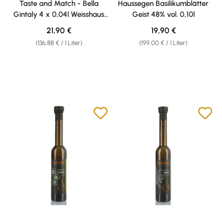
Taste and Match - Bella
Haussegen Basilikumblätter
Gintaly 4 x 0,04l Weisshaus
Geist 48% vol. 0,10l
Sample Set
Regulärer Preis:
Regulärer Preis:
21,90 €
19,90 €
(136,88 € / 1 Liter)
(199,00 € / 1 Liter)