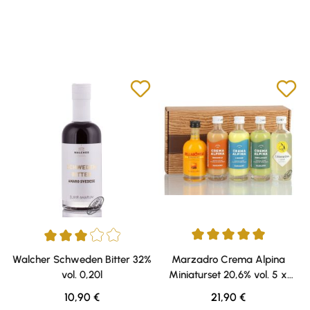
Durchschnittliche Bewertung v
Durchschnittliche Bewertung von 3 von 5 Sternen
Walcher Schweden Bitter 32%
Marzadro Crema Alpina
vol. 0,20l
Miniaturset 20,6% vol. 5 x
0,05l
Regulärer Preis:
Regulärer Preis:
10,90 €
21,90 €