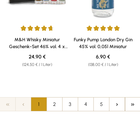
Durchschnittliche Bewertung von 4.67 von 5 Sternen
Durchschnittliche Bewertung v
M&H Whisky Miniatur
Funky Pump London Dry Gin
Geschenk-Set 46% vol. 4 x
45% vol. 0,05l Miniatur
0,05l
Regulärer Preis:
Regulärer Preis:
24,90 €
6,90 €
(124,50 € / 1 Liter)
(138,00 € / 1 Liter)
Seite
Seite
Seite
Seite
Seite
1
2
3
4
5