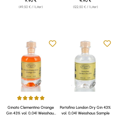
Regulärer Preis:
Regulärer Preis:
9,90 €
4,90 €
(49,50 € / 1 Liter)
(122,50 € / 1 Liter)
Durchschnittliche Bewertung von 5 von 5 Sternen
Ginato Clementino Orange
Portofino London Dry Gin 43%
Gin 43% vol. 0,04l Weisshaus
vol. 0,04l Weisshaus Sample