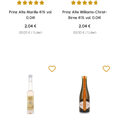
Durchschnittliche Bewertung von 4.89 von 5 Sternen
Durchschnittliche Bewertung v
Prinz Alte Marille 41% vol.
Prinz Alte Williams-Christ-
0,04l
Birne 41% vol. 0,04l
Regulärer Preis:
Regulärer Preis:
2,04 €
2,04 €
(51,00 € / 1 Liter)
(51,00 € / 1 Liter)