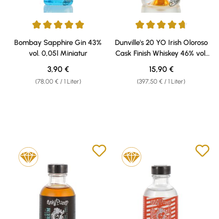
Durchschnittliche Bewertung von 5 von 5 Sternen
Durchschnittliche Bewertung v
Bombay Sapphire Gin 43%
Dunville's 20 YO Irish Oloroso
vol. 0,05l Miniatur
Cask Finish Whiskey 46% vol.
0,04l Weisshaus Sample
Regulärer Preis:
Regulärer Preis:
3,90 €
15,90 €
(78,00 € / 1 Liter)
(397,50 € / 1 Liter)