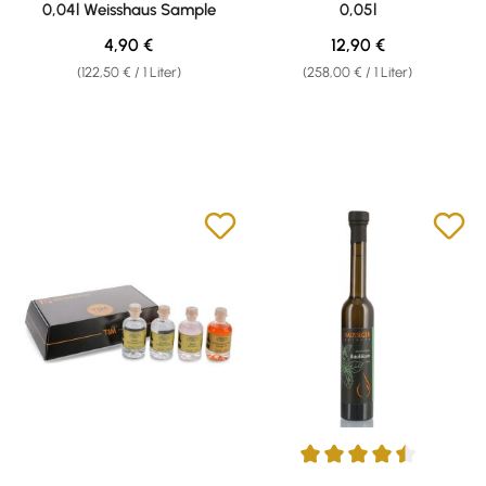
0,04l Weisshaus Sample
0,05l
Regulärer Preis:
Regulärer Preis:
4,90 €
12,90 €
(122,50 € / 1 Liter)
(258,00 € / 1 Liter)
Durchschnittliche Bewertung v