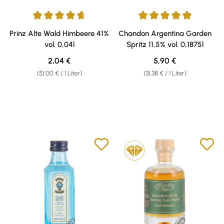
Durchschnittliche Bewertung von 4.75 von 5 Sternen
Durchschnittliche Bewertung v
Prinz Alte Wald Himbeere 41%
Chandon Argentina Garden
vol. 0,04l
Spritz 11,5% vol. 0,1875l
Regulärer Preis:
Regulärer Preis:
2,04 €
5,90 €
(51,00 € / 1 Liter)
(31,38 € / 1 Liter)