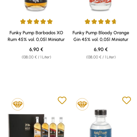
Durchschnittliche Bewertung von 5 von 5 Sternen
Durchschnittliche Bewertung v
Funky Pump Barbados XO
Funky Pump Bloody Orange
Rum 45% vol. 0,05l Miniatur
Gin 45% vol. 0,05l Miniatur
Regulärer Preis:
Regulärer Preis:
6,90 €
6,90 €
(138,00 € / 1 Liter)
(138,00 € / 1 Liter)