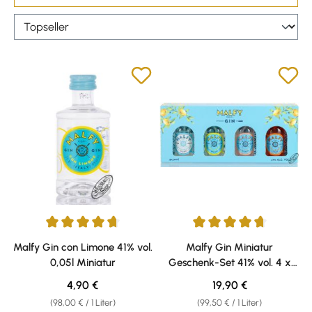
Durchschnittliche Bewertung von 4.75 von 5 Sternen
Durchschnittliche Bewertung v
Malfy Gin con Limone 41% vol.
Malfy Gin Miniatur
0,05l Miniatur
Geschenk-Set 41% vol. 4 x
0,05l
Regulärer Preis:
Regulärer Preis:
4,90 €
19,90 €
(98,00 € / 1 Liter)
(99,50 € / 1 Liter)