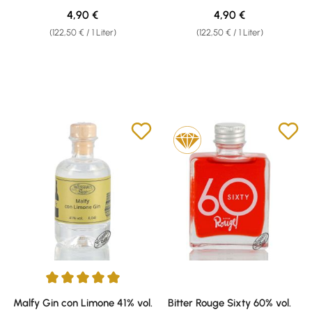
Sample
Regulärer Preis:
Regulärer Preis:
4,90 €
4,90 €
(122,50 € / 1 Liter)
(122,50 € / 1 Liter)
Durchschnittliche Bewertung von 5 von 5 Sternen
Malfy Gin con Limone 41% vol.
Bitter Rouge Sixty 60% vol.