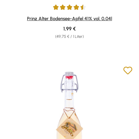
Durchschnittliche Bewertung von 4.43 von 5 Sternen
Prinz Alter Bodensee-Apfel 41% vol. 0,04l
Regulärer Preis:
1,99 €
(49,75 € / 1 Liter)