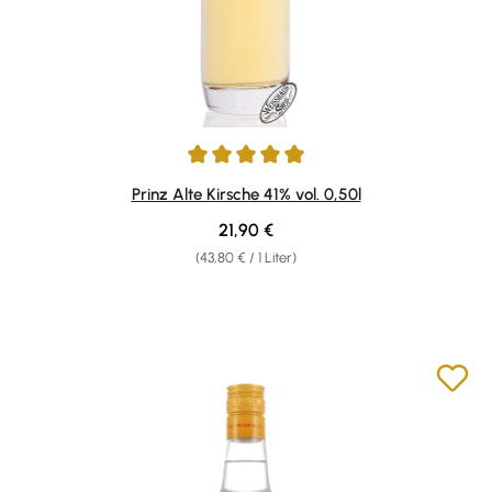
Durchschnittliche Bewertung von 4.9 von 5 Sternen
Prinz Alte Kirsche 41% vol. 0,50l
Regulärer Preis:
21,90 €
(43,80 € / 1 Liter)