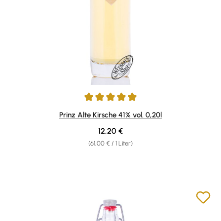
Durchschnittliche Bewertung von 5 von 5 Sternen
Prinz Alte Kirsche 41% vol. 0,20l
Regulärer Preis:
12,20 €
(61,00 € / 1 Liter)