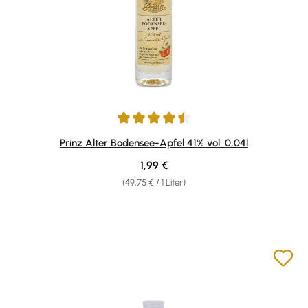
Durchschnittliche Bewertung von 4.43 von 5 Sternen
Prinz Alter Bodensee-Apfel 41% vol. 0,04l
Regulärer Preis:
1,99 €
(49,75 € / 1 Liter)