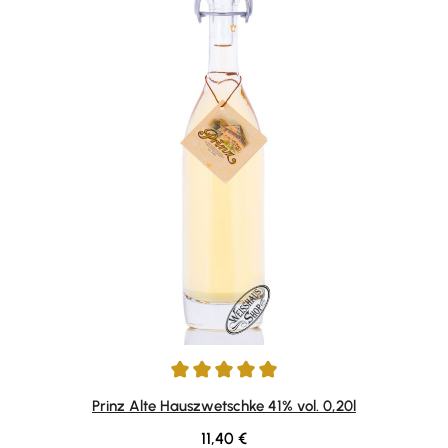
Durchschnittliche Bewertung von 5 von 5 Sternen
Prinz Alte Hauszwetschke 41% vol. 0,20l
Regulärer Preis:
11,40 €