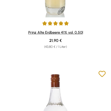
Durchschnittliche Bewertung von 5 von 5 Sternen
Prinz Alte Erdbeere 41% vol. 0,50l
Regulärer Preis:
21,90 €
(43,80 € / 1 Liter)