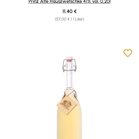
Prinz Alte Hauszwetschke 41% vol. 0,20l
Regulärer Preis:
11,40 €
(57,00 € / 1 Liter)