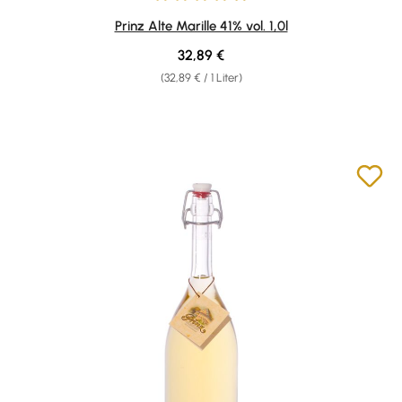
Durchschnittliche Bewertung von 4.96 von 5 Sternen
Prinz Alte Marille 41% vol. 1,0l
Regulärer Preis:
32,89 €
(32,89 € / 1 Liter)