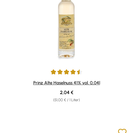
Durchschnittliche Bewertung von 4.57 von 5 Sternen
Prinz Alte Haselnuss 41% vol. 0,04l
Regulärer Preis:
2,04 €
(51,00 € / 1 Liter)