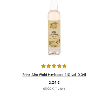
Durchschnittliche Bewertung von 4.75 von 5 Sternen
Prinz Alte Wald Himbeere 41% vol. 0,04l
Regulärer Preis:
2,04 €
(51,00 € / 1 Liter)