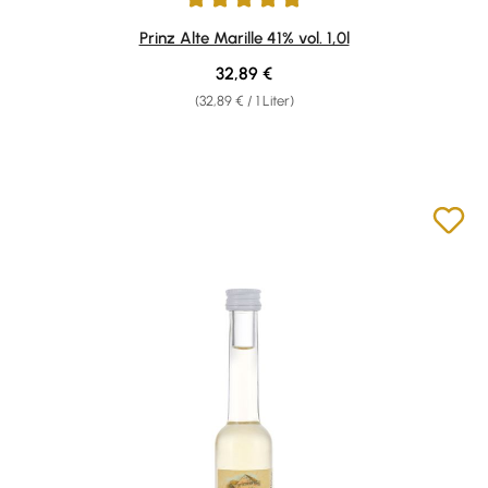
Durchschnittliche Bewertung von 4.96 von 5 Sternen
Prinz Alte Marille 41% vol. 1,0l
Regulärer Preis:
32,89 €
(32,89 € / 1 Liter)