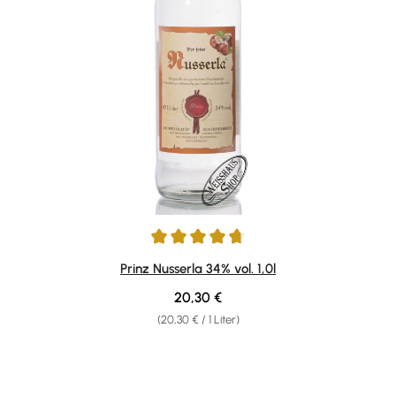
Durchschnittliche Bewertung von 4.84 von 5 Sternen
Prinz Nusserla 34% vol. 1,0l
Regulärer Preis:
20,30 €
(20,30 € / 1 Liter)