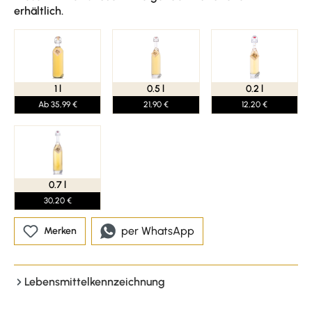
erhältlich.
1 l
0.5 l
0.2 l
Ab 35,99 €
21,90 €
12,20 €
0.7 l
30,20 €
per WhatsApp
Merken
Lebensmittelkennzeichnung