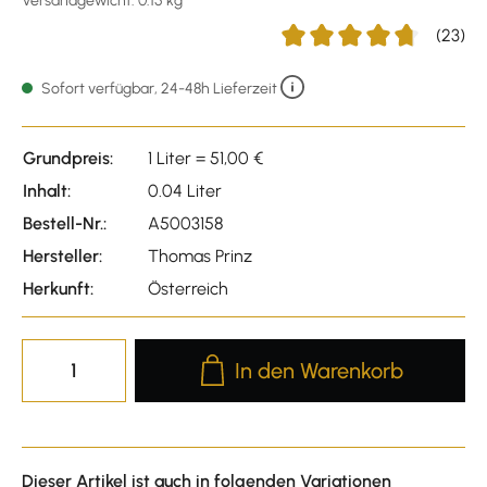
Versandgewicht: 0.15 kg
(23)
Durchschnittliche Bewertu
Sofort verfügbar, 24-48h Lieferzeit
Grundpreis:
1 Liter = 51,00 €
Inhalt:
0.04 Liter
Bestell-Nr.:
A5003158
Hersteller:
Thomas Prinz
Herkunft:
Österreich
Produkt Anzahl: Gib den gewünscht
In den Warenkorb
Dieser Artikel ist auch in folgenden Variationen