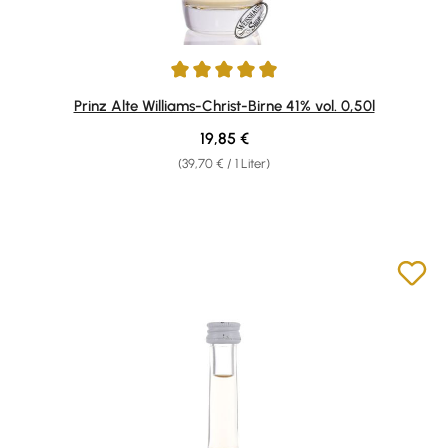
Durchschnittliche Bewertung von 4.96 von 5 Sternen
Prinz Alte Williams-Christ-Birne 41% vol. 0,50l
Regulärer Preis:
19,85 €
(39,70 € / 1 Liter)