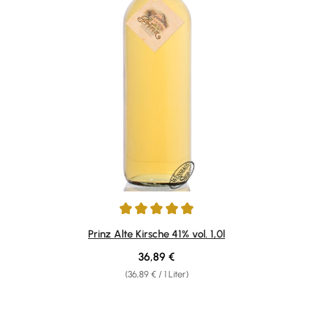
Durchschnittliche Bewertung von 4.92 von 5 Sternen
Prinz Alte Kirsche 41% vol. 1,0l
Regulärer Preis:
36,89 €
(36,89 € / 1 Liter)