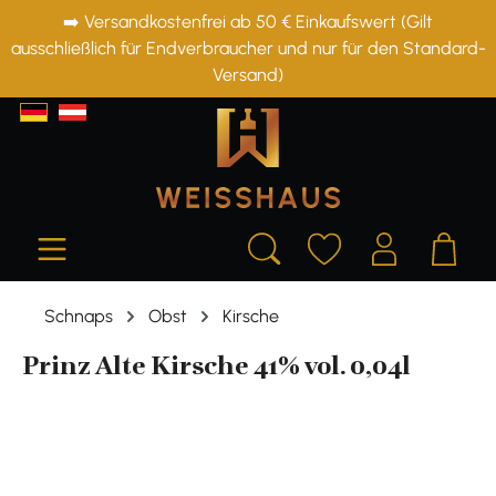
➡️ Versandkostenfrei ab 50 € Einkaufswert (Gilt
alt springen
ausschließlich für Endverbraucher und nur für den Standard-
Versand)
Schnaps
Obst
Kirsche
Prinz Alte Kirsche 41% vol. 0,04l
Bildergalerie überspringen