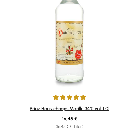
Durchschnittliche Bewertung von 4.92 von 5 Sternen
Prinz Hausschnaps Marille 34% vol. 1,0l
Regulärer Preis:
16,45 €
(16,45 € / 1 Liter)