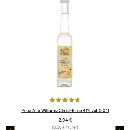
Durchschnittliche Bewertung von 4.75 von 5 Sternen
Prinz Alte Williams-Christ-Birne 41% vol. 0,04l
Regulärer Preis:
2,04 €
(51,00 € / 1 Liter)