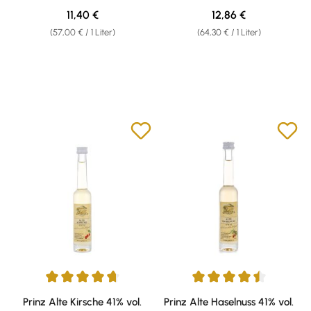
Regulärer Preis:
Regulärer Preis:
11,40 €
12,86 €
(57,00 € / 1 Liter)
(64,30 € / 1 Liter)
Durchschnittliche Bewertung von 4.87 von 5 Sternen
Durchschnittliche Bewertung v
Prinz Alte Kirsche 41% vol.
Prinz Alte Haselnuss 41% vol.