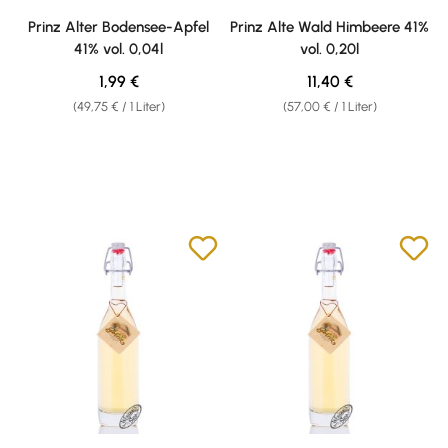
Durchschnittliche Bewertung von 4.43 von 5 Sternen
Durchschnittliche Bewertung v
Prinz Alter Bodensee-Apfel
Prinz Alte Wald Himbeere 41%
41% vol. 0,04l
vol. 0,20l
Regulärer Preis:
Regulärer Preis:
1,99 €
11,40 €
(49,75 € / 1 Liter)
(57,00 € / 1 Liter)