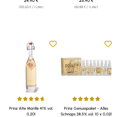
Regulärer Preis:
Regulärer Preis:
24,90 €
25,90 €
(155,63 € / 1 Liter)
(161,88 € / 1 Liter)
Durchschnittliche Bewertung von 4.87 von 5 Sternen
Durchschnittliche Bewertung v
Prinz Alte Marille 41% vol.
Prinz Genusspaket - Alles
0,20l
Schnaps 38,5% vol. 10 x 0,02l