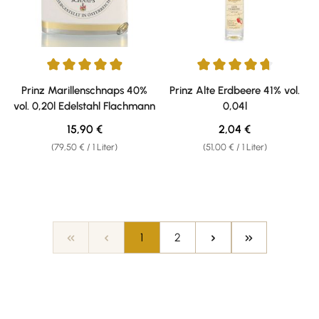
Durchschnittliche Bewertung von 4.92 von 5 Sternen
Durchschnittliche Bewertung v
Prinz Marillenschnaps 40%
Prinz Alte Erdbeere 41% vol.
vol. 0,20l Edelstahl Flachmann
0,04l
Regulärer Preis:
Regulärer Preis:
15,90 €
2,04 €
(79,50 € / 1 Liter)
(51,00 € / 1 Liter)
Seite
Seite
1
2