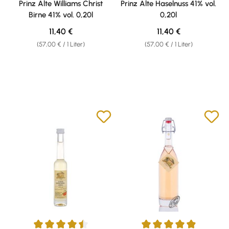
Prinz Alte Williams Christ
Prinz Alte Haselnuss 41% vol.
Birne 41% vol. 0,20l
0,20l
Regulärer Preis:
Regulärer Preis:
11,40 €
11,40 €
(57,00 € / 1 Liter)
(57,00 € / 1 Liter)