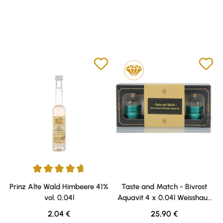
Durchschnittliche Bewertung von 4.75 von 5 Sternen
Prinz Alte Wald Himbeere 41%
Taste and Match - Bivrost
vol. 0,04l
Aquavit 4 x 0,04l Weisshaus
Sample Set
Regulärer Preis:
Regulärer Preis:
2,04 €
25,90 €