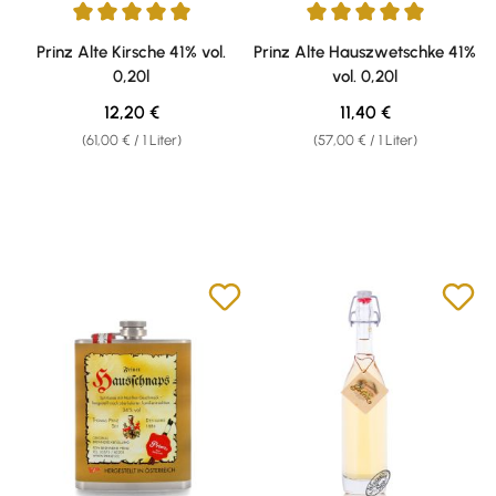
Durchschnittliche Bewertung von 5 von 5 Sternen
Durchschnittliche Bewertung v
Prinz Alte Kirsche 41% vol.
Prinz Alte Hauszwetschke 41%
0,20l
vol. 0,20l
Regulärer Preis:
Regulärer Preis:
12,20 €
11,40 €
(61,00 € / 1 Liter)
(57,00 € / 1 Liter)