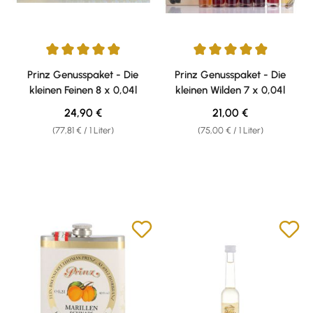
Durchschnittliche Bewertung von 4.92 von 5 Sternen
Durchschnittliche Bewertung v
Prinz Genusspaket - Die
Prinz Genusspaket - Die
kleinen Feinen 8 x 0,04l
kleinen Wilden 7 x 0,04l
Regulärer Preis:
Regulärer Preis:
24,90 €
21,00 €
(77,81 € / 1 Liter)
(75,00 € / 1 Liter)