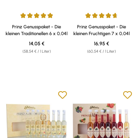
Durchschnittliche Bewertung von 4.93 von 5 Sternen
Durchschnittliche Bewertung v
Prinz Genusspaket - Die
Prinz Genusspaket - Die
kleinen Traditionellen 6 x 0,04l
kleinen Fruchtigen 7 x 0,04l
Regulärer Preis:
Regulärer Preis:
14,05 €
16,95 €
(58,54 € / 1 Liter)
(60,54 € / 1 Liter)