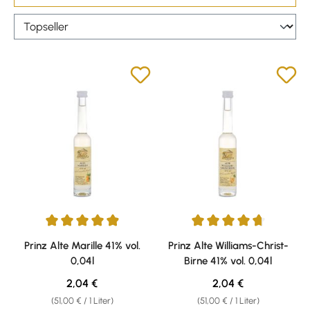
Durchschnittliche Bewertung von 4.89 von 5 Sternen
Durchschnittliche Bewertung v
Prinz Alte Marille 41% vol.
Prinz Alte Williams-Christ-
0,04l
Birne 41% vol. 0,04l
Regulärer Preis:
Regulärer Preis:
2,04 €
2,04 €
(51,00 € / 1 Liter)
(51,00 € / 1 Liter)