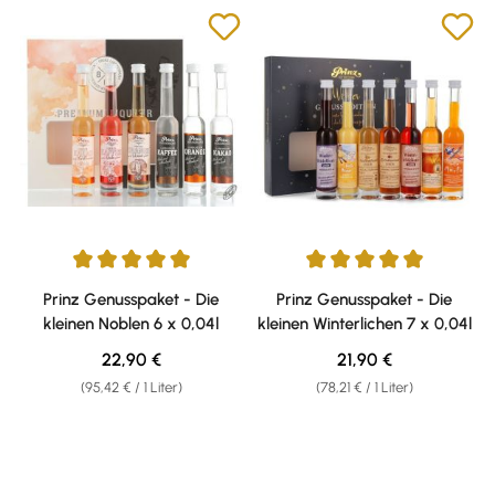
Durchschnittliche Bewertung von 5 von 5 Sternen
Durchschnittliche Bewertung v
Prinz Genusspaket - Die
Prinz Genusspaket - Die
kleinen Noblen 6 x 0,04l
kleinen Winterlichen 7 x 0,04l
Regulärer Preis:
Regulärer Preis:
22,90 €
21,90 €
(95,42 € / 1 Liter)
(78,21 € / 1 Liter)