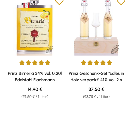
Durchschnittliche Bewertung von 5 von 5 Sternen
Durchschnittliche Bewertung v
Prinz Birnerla 34% vol. 0,20l
Prinz Geschenk-Set "Edles in
Edelstahl Flachmann
Holz verpackt" 41% vol. 2 x
0,20l
Regulärer Preis:
Regulärer Preis:
14,90 €
37,50 €
(74,50 € / 1 Liter)
(93,75 € / 1 Liter)