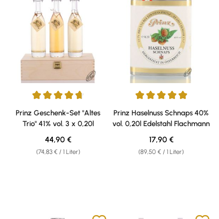
Durchschnittliche Bewertung von 4.8 von 5 Sternen
Durchschnittliche Bewertung v
Prinz Geschenk-Set "Altes
Prinz Haselnuss Schnaps 40%
Trio" 41% vol. 3 x 0,20l
vol. 0,20l Edelstahl Flachmann
Regulärer Preis:
Regulärer Preis:
44,90 €
17,90 €
(74,83 € / 1 Liter)
(89,50 € / 1 Liter)