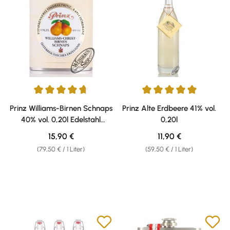
Durchschnittliche Bewertung von 4.75 von 5 Sternen
Durchschnittliche Bewertung v
Prinz Williams-Birnen Schnaps
Prinz Alte Erdbeere 41% vol.
40% vol. 0,20l Edelstahl
0,20l
Flachmann
Regulärer Preis:
Regulärer Preis:
15,90 €
11,90 €
(79,50 € / 1 Liter)
(59,50 € / 1 Liter)