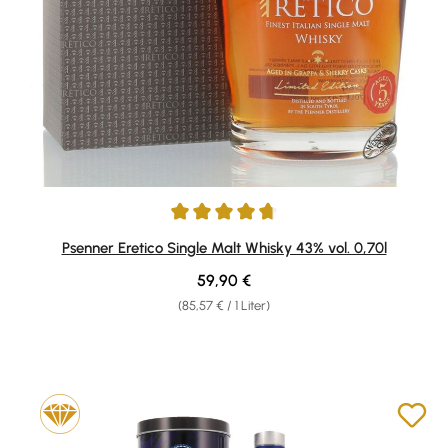
Durchschnittliche Bewertung von 4.75 von 5 Sternen
Psenner Eretico Single Malt Whisky 43% vol. 0,70l
Regulärer Preis:
59,90 €
(85,57 € / 1 Liter)