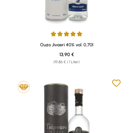
Durchschnittliche Bewertung von 4.96 von 5 Sternen
Ouzo Jivaeri 40% vol. 0,70l
Regulärer Preis:
13,90 €
(19,86 € / 1 Liter)