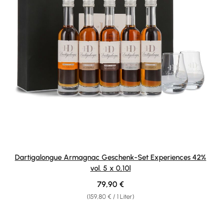
Dartigalongue Armagnac Geschenk-Set Experiences 42%
vol. 5 x 0,10l
Regulärer Preis:
79,90 €
(159,80 € / 1 Liter)