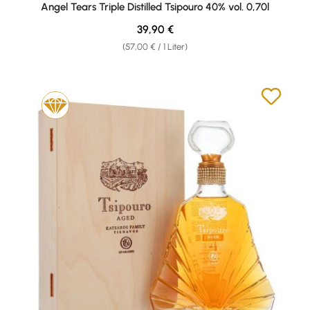
Angel Tears Triple Distilled Tsipouro 40% vol. 0,70l
Regulärer Preis:
39,90 €
(57,00 € / 1 Liter)