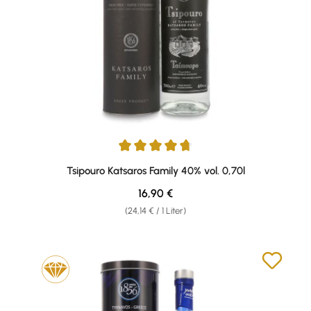
Durchschnittliche Bewertung von 4.63 von 5 Sternen
Tsipouro Katsaros Family 40% vol. 0,70l
Regulärer Preis:
16,90 €
(24,14 € / 1 Liter)