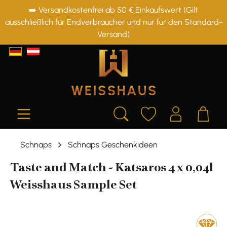
➡️ Versandkostenfrei ab 50 € Einkaufswert (Gilt
alt springen
ausschließlich für Endverbraucher und nur für den Standard-
Versand)
Schnaps
Schnaps Geschenkideen
Taste and Match - Katsaros 4 x 0,04l
Weisshaus Sample Set
Bildergalerie überspringen