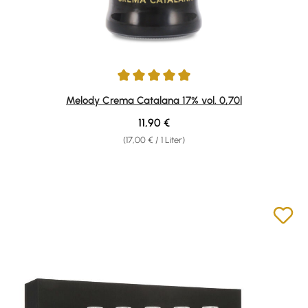
Durchschnittliche Bewertung von 4.91 von 5 Sternen
Melody Crema Catalana 17% vol. 0,70l
Regulärer Preis:
11,90 €
(17,00 € / 1 Liter)