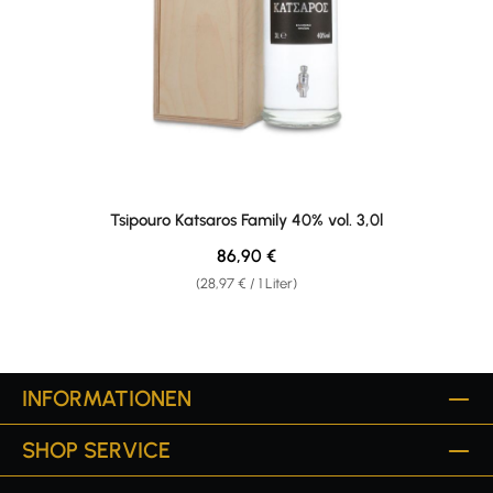
Tsipouro Katsaros Family 40% vol. 3,0l
Regulärer Preis:
86,90 €
(28,97 € / 1 Liter)
INFORMATIONEN
SHOP SERVICE