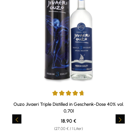
Durchschnittliche Bewertung von 4.67 von 5 Sternen
Ouzo Jivaeri Triple Distilled in Geschenk-Dose 40% vol.
0,70l
Regulärer Preis:
18,90 €
(27,00 € / 1 Liter)