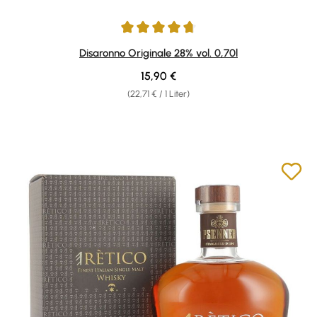
Durchschnittliche Bewertung von 4.82 von 5 Sternen
Disaronno Originale 28% vol. 0,70l
Regulärer Preis:
15,90 €
(22,71 € / 1 Liter)