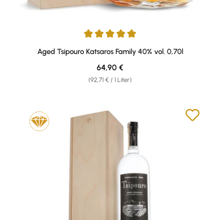
Durchschnittliche Bewertung von 5 von 5 Sternen
Aged Tsipouro Katsaros Family 40% vol. 0,70l
Regulärer Preis:
64,90 €
(92,71 € / 1 Liter)