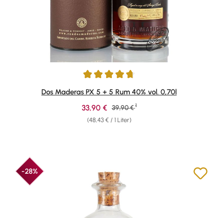
Durchschnittliche Bewertung von 4.81 von 5 Sternen
Dos Maderas PX 5 + 5 Rum 40% vol. 0,70l
1
Verkaufspreis:
33,90 €
Regulärer Preis:
39,90 €
(48,43 € / 1 Liter)
-28%