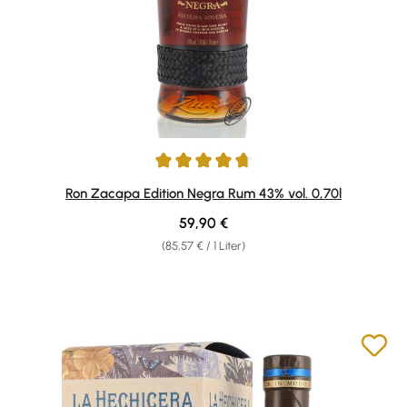
Durchschnittliche Bewertung von 4.84 von 5 Sternen
Ron Zacapa Edition Negra Rum 43% vol. 0,70l
Regulärer Preis:
59,90 €
(85,57 € / 1 Liter)