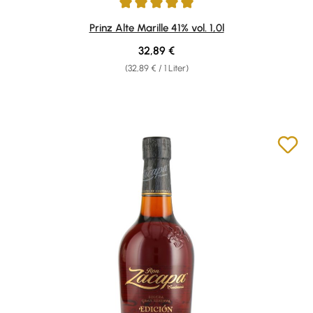
Durchschnittliche Bewertung von 4.96 von 5 Sternen
Prinz Alte Marille 41% vol. 1,0l
Regulärer Preis:
32,89 €
(32,89 € / 1 Liter)