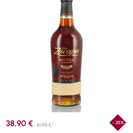
38,90 €
- 25%
1
51,90 €