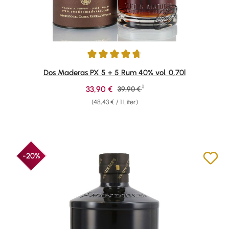
Durchschnittliche Bewertung von 4.81 von 5 Sternen
Dos Maderas PX 5 + 5 Rum 40% vol. 0,70l
1
Verkaufspreis:
33,90 €
Regulärer Preis:
39,90 €
(48,43 € / 1 Liter)
-20%