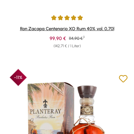
Durchschnittliche Bewertung von 4.95 von 5 Sternen
Ron Zacapa Centenario XO Rum 40% vol. 0,70l
1
Verkaufspreis:
99,90 €
Regulärer Preis:
114,90 €
(142,71 € / 1 Liter)
-11%