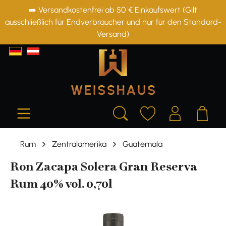
➡️ Versandkostenfrei ab 50 € Einkaufswert (Gilt
alt springen
ausschließlich für Endverbraucher und nur für den Standard-
Versand)
Rum
Zentralamerika
Guatemala
Ron Zacapa Solera Gran Reserva
Rum 40% vol. 0,70l
Bildergalerie überspringen