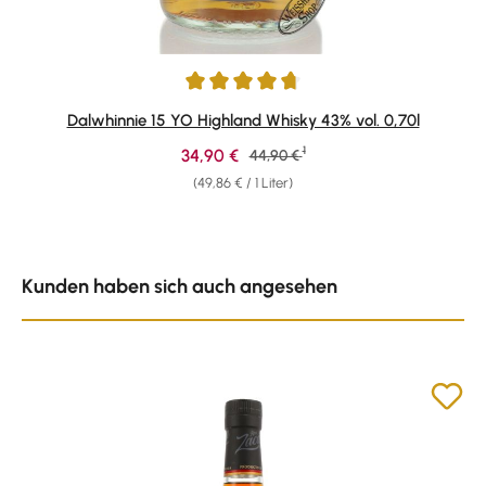
Durchschnittliche Bewertung von 4.82 von 5 Sternen
Dalwhinnie 15 YO Highland Whisky 43% vol. 0,70l
1
Verkaufspreis:
34,90 €
Regulärer Preis:
44,90 €
(49,86 € / 1 Liter)
Produktgalerie überspringen
Kunden haben sich auch angesehen