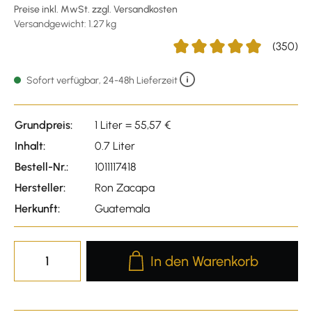
Preise inkl. MwSt. zzgl. Versandkosten
Versandgewicht: 1.27 kg
(350)
Durchschnittliche Bewertung
Sofort verfügbar, 24-48h Lieferzeit
Grundpreis:
1 Liter = 55,57 €
Inhalt:
0.7 Liter
Bestell-Nr.:
1011117418
Hersteller:
Ron Zacapa
Herkunft:
Guatemala
Produkt Anzahl: Gib den gewünscht
In den Warenkorb