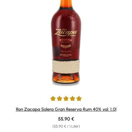
Durchschnittliche Bewertung von 4.92 von 5 Sternen
Ron Zacapa Solera Gran Reserva Rum 40% vol. 1,0l
Regulärer Preis:
55,90 €
(55,90 € / 1 Liter)