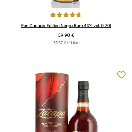
Durchschnittliche Bewertung von 4.84 von 5 Sternen
Ron Zacapa Edition Negra Rum 43% vol. 0,70l
Regulärer Preis:
59,90 €
(85,57 € / 1 Liter)