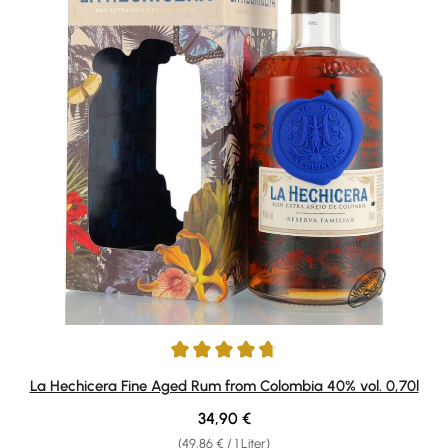
Durchschnittliche Bewertung von 4.64 von 5 Sternen
La Hechicera Fine Aged Rum from Colombia 40% vol. 0,70l
Regulärer Preis:
34,90 €
(49,86 € / 1 Liter)