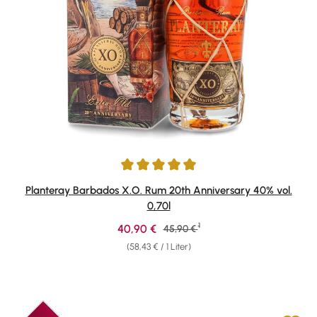
Durchschnittliche Bewertung von 4.91 von 5 Sternen
Planteray Barbados X.O. Rum 20th Anniversary 40% vol.
0,70l
1
Verkaufspreis:
40,90 €
Regulärer Preis:
45,90 €
(58,43 € / 1 Liter)