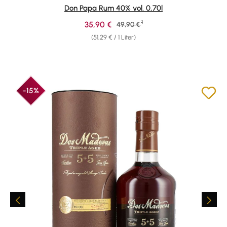
Durchschnittliche Bewertung von 4.87 von 5 Sternen
Don Papa Rum 40% vol. 0,70l
1
Verkaufspreis:
35,90 €
Regulärer Preis:
49,90 €
(51,29 € / 1 Liter)
-15%