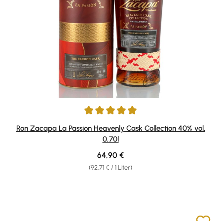
Durchschnittliche Bewertung von 5 von 5 Sternen
Ron Zacapa La Passion Heavenly Cask Collection 40% vol.
0,70l
Regulärer Preis:
64,90 €
(92,71 € / 1 Liter)