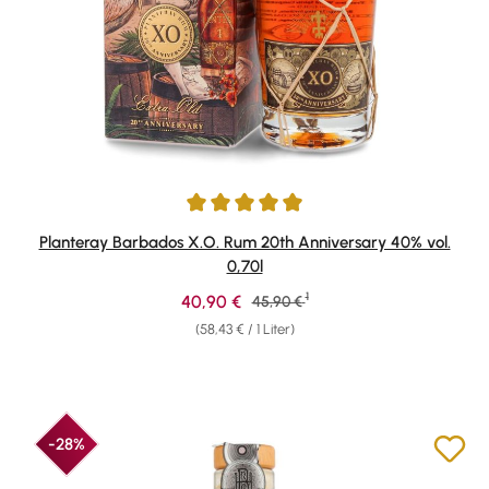
Durchschnittliche Bewertung von 4.91 von 5 Sternen
Planteray Barbados X.O. Rum 20th Anniversary 40% vol.
0,70l
1
Verkaufspreis:
40,90 €
Regulärer Preis:
45,90 €
(58,43 € / 1 Liter)
-28%