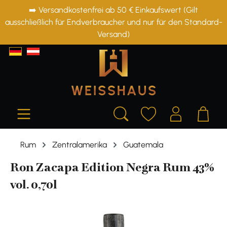
➡️ Versandkostenfrei ab 50 € Einkaufswert (Gilt
alt springen
ausschließlich für Endverbraucher und nur für den Standard-
Versand)
Rum
Zentralamerika
Guatemala
Ron Zacapa Edition Negra Rum 43%
vol. 0,70l
Bildergalerie überspringen