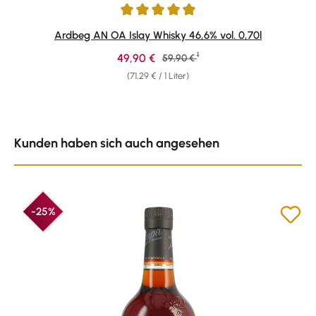
Durchschnittliche Bewertung von 4.89 von 5 Sternen
Ardbeg AN OA Islay Whisky 46,6% vol. 0,70l
1
Verkaufspreis:
49,90 €
Regulärer Preis:
59,90 €
(71,29 € / 1 Liter)
Produktgalerie überspringen
Kunden haben sich auch angesehen
-25%