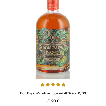
Durchschnittliche Bewertung von 4.89 von 5 Sternen
Don Papa Masskara Spiced 40% vol. 0,70l
Regulärer Preis:
31,90 €