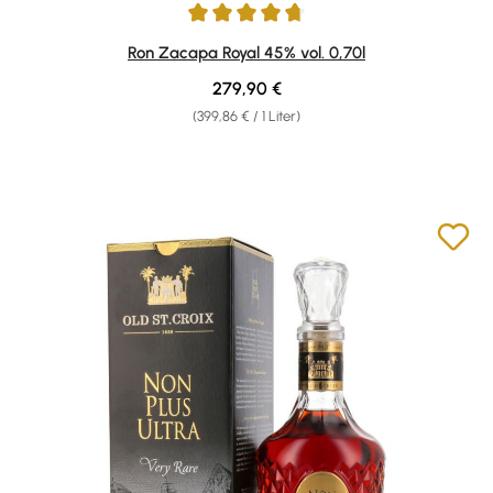
Durchschnittliche Bewertung von 4.71 von 5 Sternen
Ron Zacapa Royal 45% vol. 0,70l
Regulärer Preis:
279,90 €
(399,86 € / 1 Liter)