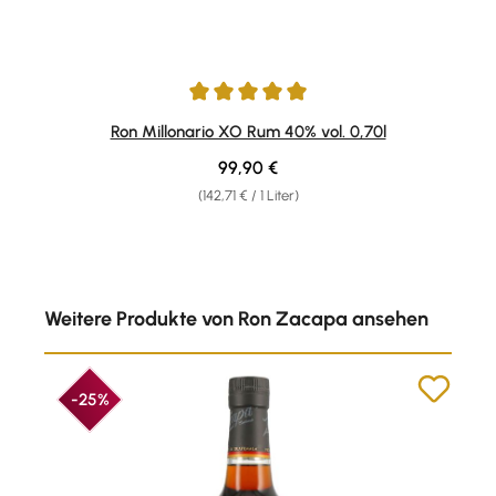
Durchschnittliche Bewertung von 4.93 von 5 Sternen
Ron Millonario XO Rum 40% vol. 0,70l
Regulärer Preis:
99,90 €
(142,71 € / 1 Liter)
Produktgalerie überspringen
Weitere Produkte von Ron Zacapa ansehen
-25%