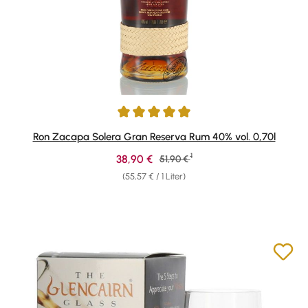
Durchschnittliche Bewertung von 4.88 von 5 Sternen
Ron Zacapa Solera Gran Reserva Rum 40% vol. 0,70l
1
Verkaufspreis:
38,90 €
Regulärer Preis:
51,90 €
(55,57 € / 1 Liter)