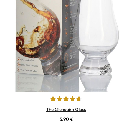
Durchschnittliche Bewertung von 4.84 von 5 Sternen
The Glencairn Glass
Regulärer Preis:
5,90 €