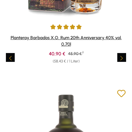
Durchschnittliche Bewertung von 4.91 von 5 Sternen
Planteray Barbados X.O. Rum 20th Anniversary 40% vol.
0,70l
1
Verkaufspreis:
40,90 €
Regulärer Preis:
45,90 €
(58,43 € / 1 Liter)