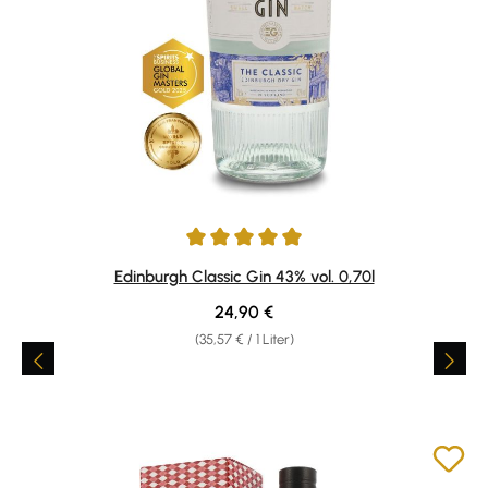
Durchschnittliche Bewertung von 4.89 von 5 Sternen
Edinburgh Classic Gin 43% vol. 0,70l
Regulärer Preis:
24,90 €
(35,57 € / 1 Liter)