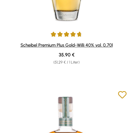
Durchschnittliche Bewertung von 4.84 von 5 Sternen
Scheibel Premium Plus Gold-Willi 40% vol. 0,70l
Regulärer Preis:
35,90 €
(51,29 € / 1 Liter)