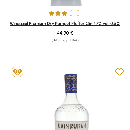
Durchschnittliche Bewertung von 3 von 5 Sternen
Windspiel Premium Dry Kampot Pfeffer Gin 47% vol. 0,50l
Regulärer Preis:
44,90 €
(89,80 € / 1 Liter)