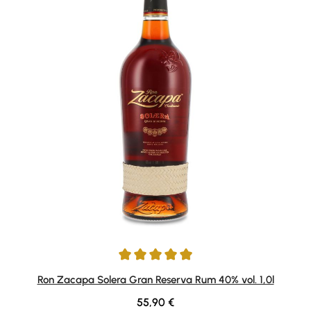
Durchschnittliche Bewertung von 4.92 von 5 Sternen
Ron Zacapa Solera Gran Reserva Rum 40% vol. 1,0l
Regulärer Preis:
55,90 €