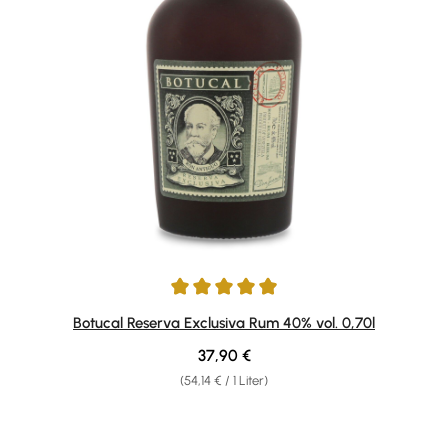
Durchschnittliche Bewertung von 4.91 von 5 Sternen
Botucal Reserva Exclusiva Rum 40% vol. 0,70l
Regulärer Preis:
37,90 €
(54,14 € / 1 Liter)