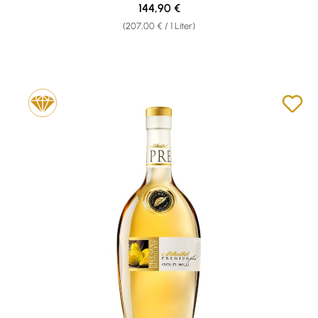
Regulärer Preis:
144,90 €
(207,00 € / 1 Liter)