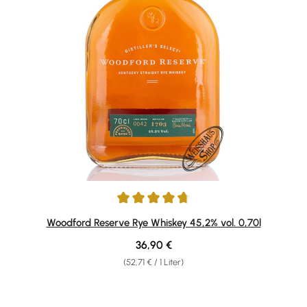
Durchschnittliche Bewertung von 4.67 von 5 Sternen
Woodford Reserve Rye Whiskey 45,2% vol. 0,70l
Regulärer Preis:
36,90 €
(52,71 € / 1 Liter)