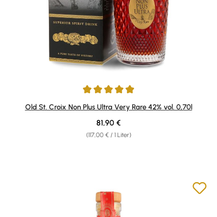
Durchschnittliche Bewertung von 4.94 von 5 Sternen
Old St. Croix Non Plus Ultra Very Rare 42% vol. 0,70l
Regulärer Preis:
81,90 €
(117,00 € / 1 Liter)