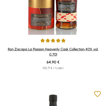
Durchschnittliche Bewertung von 5 von 5 Sternen
Ron Zacapa La Passion Heavenly Cask Collection 40% vol.
0,70l
Regulärer Preis:
64,90 €
(92,71 € / 1 Liter)