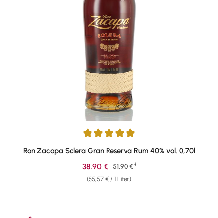
Durchschnittliche Bewertung von 4.88 von 5 Sternen
Ron Zacapa Solera Gran Reserva Rum 40% vol. 0,70l
1
Verkaufspreis:
38,90 €
Regulärer Preis:
51,90 €
(55,57 € / 1 Liter)