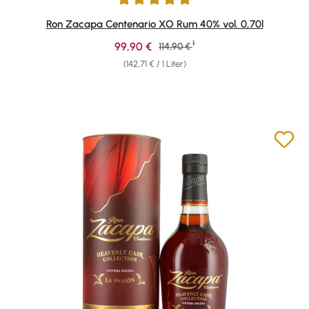
Durchschnittliche Bewertung von 4.95 von 5 Sternen
Ron Zacapa Centenario XO Rum 40% vol. 0,70l
1
Verkaufspreis:
99,90 €
Regulärer Preis:
114,90 €
(142,71 € / 1 Liter)