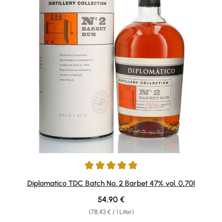
Durchschnittliche Bewertung von 5 von 5 Sternen
Diplomatico TDC Batch No. 2 Barbet 47% vol. 0,70l
Regulärer Preis:
54,90 €
(78,43 € / 1 Liter)