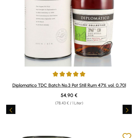
Durchschnittliche Bewertung von 4.88 von 5 Sternen
Diplomatico TDC Batch No.3 Pot Still Rum 47% vol. 0,70l
Regulärer Preis:
54,90 €
(78,43 € / 1 Liter)