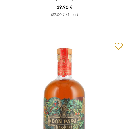
Regulärer Preis:
39,90 €
(57,00 € / 1 Liter)