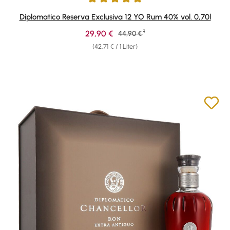
Durchschnittliche Bewertung von 4.9 von 5 Sternen
Diplomatico Reserva Exclusiva 12 YO Rum 40% vol. 0,70l
1
Verkaufspreis:
29,90 €
Regulärer Preis:
44,90 €
(42,71 € / 1 Liter)