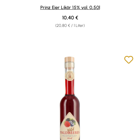
Durchschnittliche Bewertung von 4.88 von 5 Sternen
Prinz Eier Likör 15% vol. 0,50l
Regulärer Preis:
10,40 €
(20,80 € / 1 Liter)