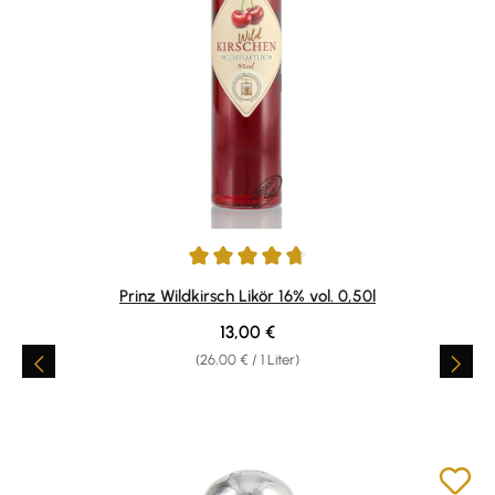
Durchschnittliche Bewertung von 4.83 von 5 Sternen
Prinz Wildkirsch Likör 16% vol. 0,50l
Regulärer Preis:
13,00 €
(26,00 € / 1 Liter)