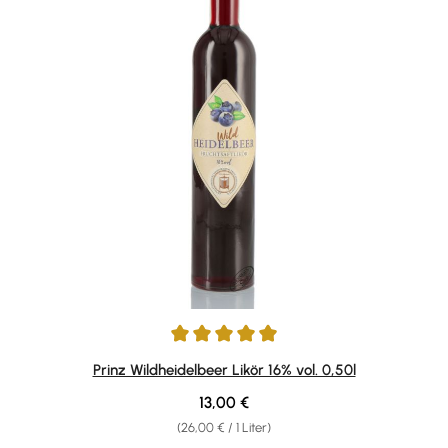
Durchschnittliche Bewertung von 4.89 von 5 Sternen
Prinz Wildheidelbeer Likör 16% vol. 0,50l
Regulärer Preis:
13,00 €
(26,00 € / 1 Liter)