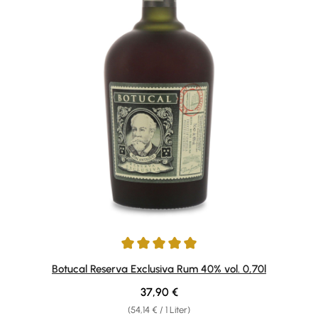
Durchschnittliche Bewertung von 4.91 von 5 Sternen
Botucal Reserva Exclusiva Rum 40% vol. 0,70l
Regulärer Preis:
37,90 €
(54,14 € / 1 Liter)