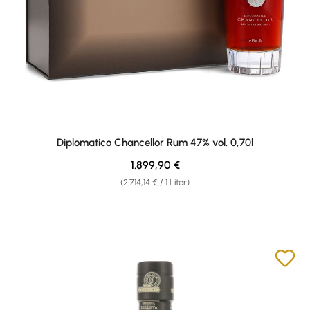
Diplomatico Chancellor Rum 47% vol. 0,70l
Regulärer Preis:
1.899,90 €
(2.714,14 € / 1 Liter)