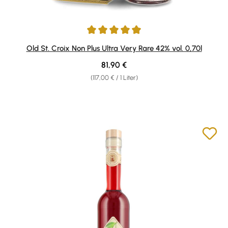
Durchschnittliche Bewertung von 4.94 von 5 Sternen
Old St. Croix Non Plus Ultra Very Rare 42% vol. 0,70l
Regulärer Preis:
81,90 €
(117,00 € / 1 Liter)