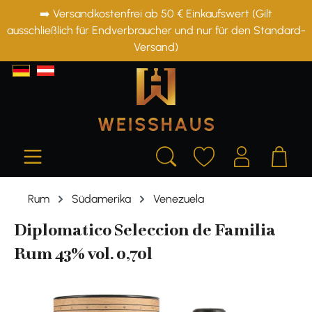
➡️ Versandkostenfrei ab 50 € Einkaufswert (Gilt
alt springen
ausschließlich für Endverbraucher und nur für den Standard-
Versand)
Rum
Südamerika
Venezuela
Diplomatico Seleccion de Familia
Rum 43% vol. 0,70l
Bildergalerie überspringen