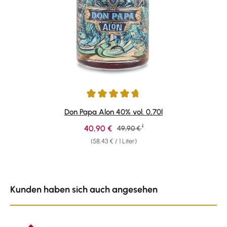
Durchschnittliche Bewertung von 4.79 von 5 Sternen
Don Papa Alon 40% vol. 0,70l
1
Verkaufspreis:
40,90 €
Regulärer Preis:
49,90 €
(58,43 € / 1 Liter)
Produktgalerie überspringen
Kunden haben sich auch angesehen