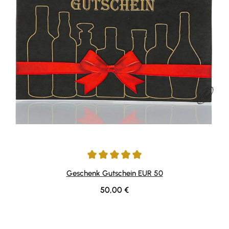
Durchschnittliche Bewertung von 5 von 5 Sternen
Geschenk Gutschein EUR 50
Regulärer Preis:
50,00 €