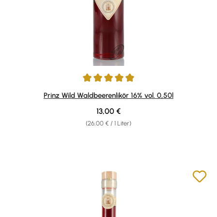
Durchschnittliche Bewertung von 4.97 von 5 Sternen
Prinz Wild Waldbeerenlikör 16% vol. 0,50l
Regulärer Preis:
13,00 €
(26,00 € / 1 Liter)