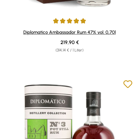
Durchschnittliche Bewertung von 4.92 von 5 Sternen
Diplomatico Ambassador Rum 47% vol. 0,70l
Regulärer Preis:
219,90 €
(314,14 € / 1 Liter)