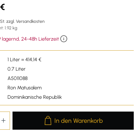
 €
wSt. zzgl. Versandkosten
: 1.92 kg
 lagernd, 24-48h Lieferzeit
1 Liter = 414,14 €
0.7 Liter
A5011088
Ron Matusalem
Dominikanische Republik
Produkt Anzahl: Gib den gewünschten We
In den Warenkorb