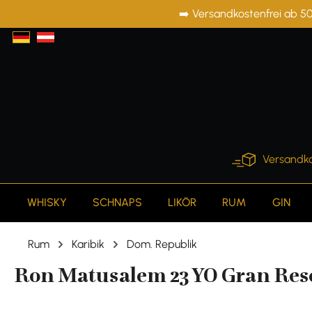
➡️ Versandkostenfrei ab 50
springen
Zur Hauptnavigation springen
Versandko
WHISKY
SCHNAPS
LIKÖR
RUM
GIN
Rum
Karibik
Dom. Republik
Ron Matusalem 23 YO Gran Rese