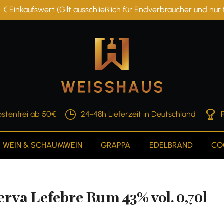
 € Einkaufswert (Gilt ausschließlich für Endverbraucher und nu
stenfrei ab 50€
24-48h Lieferzeit in Deutschland
WEIN & SCHAUMWEIN
GRAPPA
EDELBRAND
CO
rva Lefebre Rum 43% vol. 0,70l