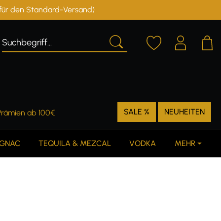
r für den Standard-Versand)
Deutschland
Österreich
SALE %
NEUHEITEN
Prämien ab 100€
GNAC
TEQUILA & MEZCAL
VODKA
MEHR