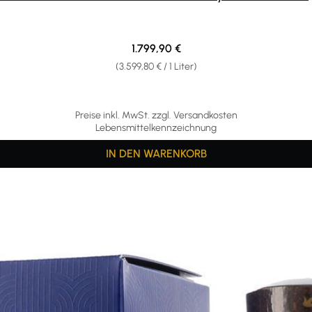
Regulärer Preis:
1.799,90 €
(3.599,80 € / 1 Liter)
Preise inkl. MwSt. zzgl. Versandkosten
Lebensmittelkennzeichnung
IN DEN WARENKORB