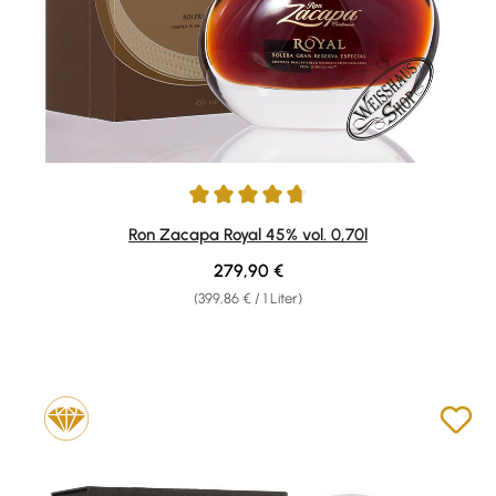
Durchschnittliche Bewertung von 4.71 von 5 Sternen
Ron Zacapa Royal 45% vol. 0,70l
Regulärer Preis:
279,90 €
(399,86 € / 1 Liter)