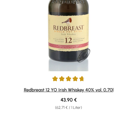
Durchschnittliche Bewertung von 4.86 von 5 Sternen
Redbreast 12 YO Irish Whiskey 40% vol. 0,70l
Regulärer Preis:
43,90 €
(62,71 € / 1 Liter)