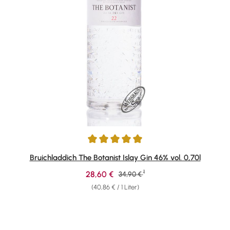
Durchschnittliche Bewertung von 4.89 von 5 Sternen
Bruichladdich The Botanist Islay Gin 46% vol. 0,70l
1
Verkaufspreis:
28,60 €
Regulärer Preis:
34,90 €
(40,86 € / 1 Liter)
Produktgalerie überspringen