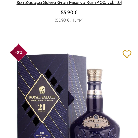
Ron Zacapa Solera Gran Reserva Rum 40% vol. 1,0l
Regulärer Preis:
55,90 €
(55,90 € / 1 Liter)
-8%