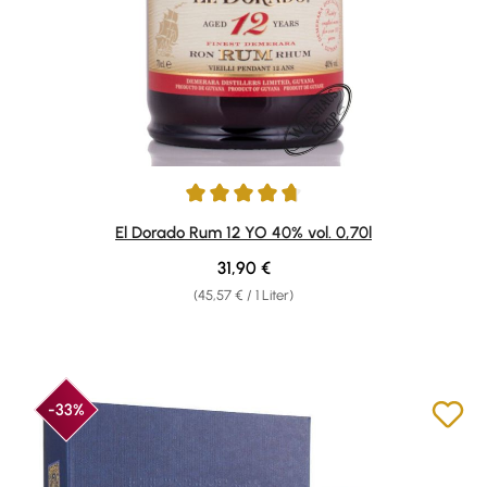
Durchschnittliche Bewertung von 4.73 von 5 Sternen
El Dorado Rum 12 YO 40% vol. 0,70l
Regulärer Preis:
31,90 €
(45,57 € / 1 Liter)
-33%