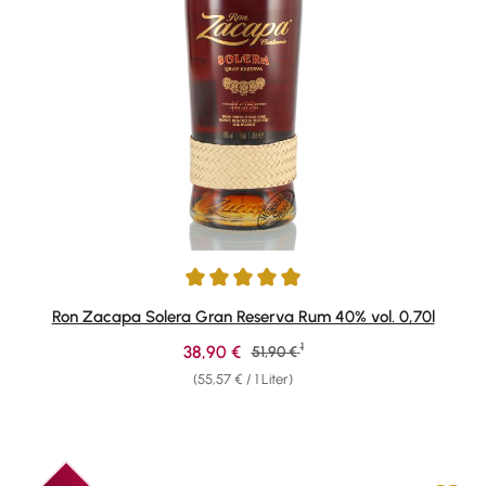
Durchschnittliche Bewertung von 4.88 von 5 Sternen
Ron Zacapa Solera Gran Reserva Rum 40% vol. 0,70l
1
Verkaufspreis:
38,90 €
Regulärer Preis:
51,90 €
(55,57 € / 1 Liter)