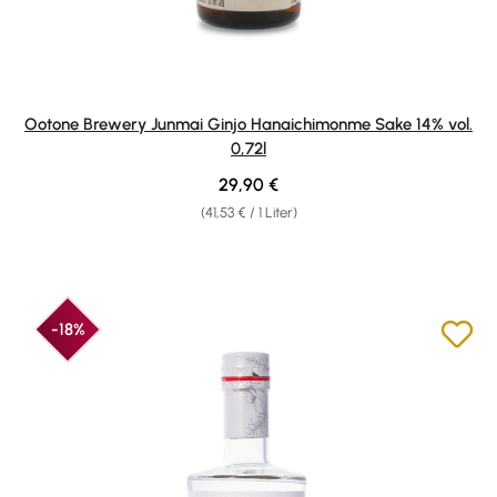
Ootone Brewery Junmai Ginjo Hanaichimonme Sake 14% vol.
0,72l
Regulärer Preis:
29,90 €
(41,53 € / 1 Liter)
-18%