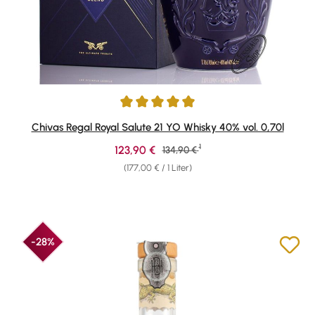
Durchschnittliche Bewertung von 4.91 von 5 Sternen
Chivas Regal Royal Salute 21 YO Whisky 40% vol. 0,70l
1
Verkaufspreis:
123,90 €
Regulärer Preis:
134,90 €
(177,00 € / 1 Liter)
-28%