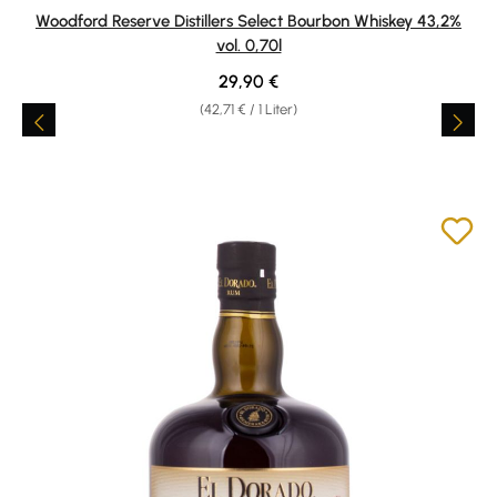
Durchschnittliche Bewertung von 4.85 von 5 Sternen
Woodford Reserve Distillers Select Bourbon Whiskey 43,2%
vol. 0,70l
Regulärer Preis:
29,90 €
(42,71 € / 1 Liter)