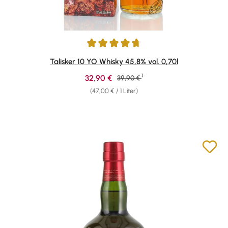
Durchschnittliche Bewertung von 4.78 von 5 Sternen
Talisker 10 YO Whisky 45,8% vol. 0,70l
1
Verkaufspreis:
32,90 €
Regulärer Preis:
39,90 €
(47,00 € / 1 Liter)