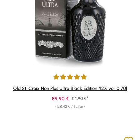
Durchschnittliche Bewertung von 4.97 von 5 Sternen
Old St. Croix Non Plus Ultra Black Edition 42% vol. 0,70l
1
Verkaufspreis:
89,90 €
Regulärer Preis:
114,90 €
(128,43 € / 1 Liter)