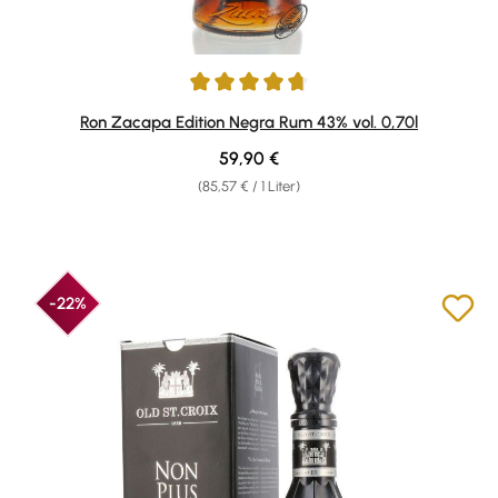
Durchschnittliche Bewertung von 4.84 von 5 Sternen
Ron Zacapa Edition Negra Rum 43% vol. 0,70l
Regulärer Preis:
59,90 €
(85,57 € / 1 Liter)
-22%