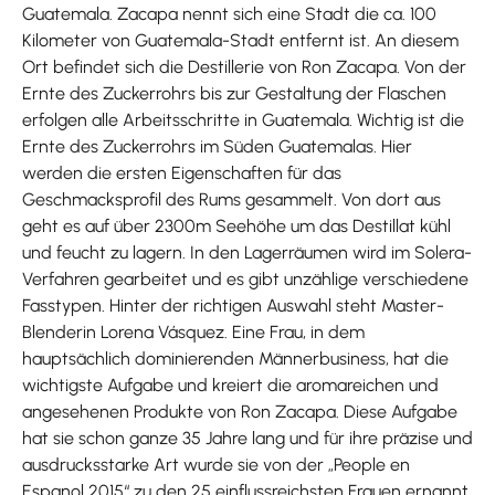
Guatemala. Zacapa nennt sich eine Stadt die ca. 100
Kilometer von Guatemala-Stadt entfernt ist. An diesem
Ort befindet sich die Destillerie von Ron Zacapa. Von der
Ernte des Zuckerrohrs bis zur Gestaltung der Flaschen
erfolgen alle Arbeitsschritte in Guatemala. Wichtig ist die
Ernte des Zuckerrohrs im Süden Guatemalas. Hier
werden die ersten Eigenschaften für das
Geschmacksprofil des Rums gesammelt. Von dort aus
geht es auf über 2300m Seehöhe um das Destillat kühl
und feucht zu lagern. In den Lagerräumen wird im Solera-
Verfahren gearbeitet und es gibt unzählige verschiedene
Fasstypen. Hinter der richtigen Auswahl steht Master-
Blenderin Lorena Vásquez. Eine Frau, in dem
hauptsächlich dominierenden Männerbusiness, hat die
wichtigste Aufgabe und kreiert die aromareichen und
angesehenen Produkte von Ron Zacapa. Diese Aufgabe
hat sie schon ganze 35 Jahre lang und für ihre präzise und
ausdrucksstarke Art wurde sie von der „People en
Espanol 2015“ zu den 25 einflussreichsten Frauen ernannt.