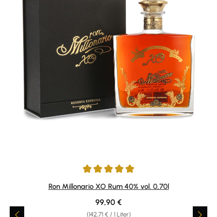
Durchschnittliche Bewertung von 4.93 von 5 Sternen
Ron Millonario XO Rum 40% vol. 0,70l
Regulärer Preis:
99,90 €
(142,71 € / 1 Liter)