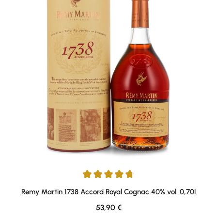
Durchschnittliche Bewertung von 4.79 von 5 Sternen
Remy Martin 1738 Accord Royal Cognac 40% vol. 0,70l
Regulärer Preis:
53,90 €