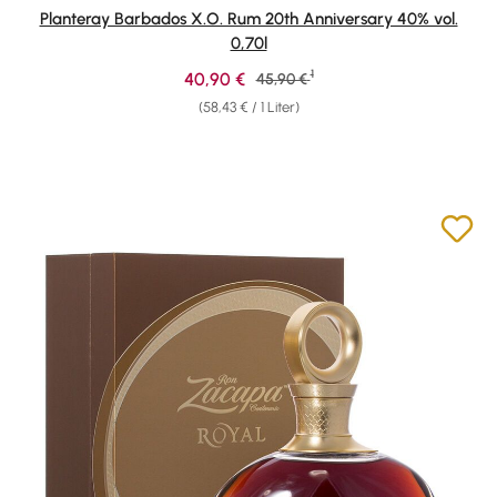
Durchschnittliche Bewertung von 4.91 von 5 Sternen
Planteray Barbados X.O. Rum 20th Anniversary 40% vol.
0,70l
1
Verkaufspreis:
40,90 €
Regulärer Preis:
45,90 €
(58,43 € / 1 Liter)