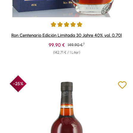
Durchschnittliche Bewertung von 4.92 von 5 Sternen
Ron Centenario Edición Limitada 30 Jahre 40% vol. 0,70l
1
Verkaufspreis:
99,90 €
Regulärer Preis:
149,90 €
(142,71 € / 1 Liter)
-25%