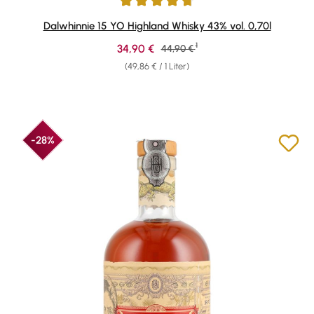
Durchschnittliche Bewertung von 4.82 von 5 Sternen
Dalwhinnie 15 YO Highland Whisky 43% vol. 0,70l
1
Verkaufspreis:
34,90 €
Regulärer Preis:
44,90 €
(49,86 € / 1 Liter)
-28%