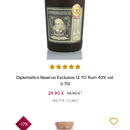
Durchschnittliche Bewertung von 4.9 von 5 Sternen
Diplomatico Reserva Exclusiva 12 YO Rum 40% vol.
0,70l
1
Verkaufspreis:
29,90 €
Regulärer Preis:
44,90 €
(42,71 € / 1 Liter)
-17%