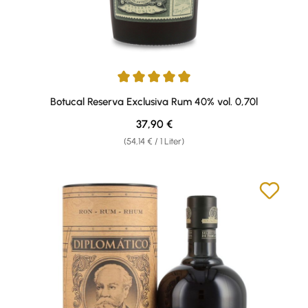
Durchschnittliche Bewertung von 4.91 von 5 Sternen
Botucal Reserva Exclusiva Rum 40% vol. 0,70l
Regulärer Preis:
37,90 €
(54,14 € / 1 Liter)