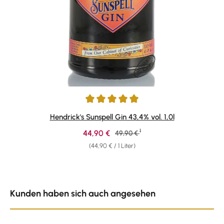
Durchschnittliche Bewertung von 5 von 5 Sternen
Hendrick's Sunspell Gin 43,4% vol. 1,0l
1
Verkaufspreis:
44,90 €
Regulärer Preis:
49,90 €
(44,90 € / 1 Liter)
Produktgalerie überspringen
Kunden haben sich auch angesehen