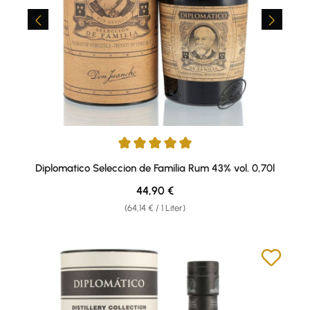
Durchschnittliche Bewertung von 4.89 von 5 Sternen
Diplomatico Seleccion de Familia Rum 43% vol. 0,70l
Regulärer Preis:
44,90 €
(64,14 € / 1 Liter)