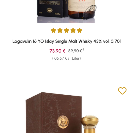
Durchschnittliche Bewertung von 4.95 von 5 Sternen
Lagavulin 16 YO Islay Single Malt Whisky 43% vol. 0,70l
1
Verkaufspreis:
73,90 €
Regulärer Preis:
89,90 €
(105,57 € / 1 Liter)