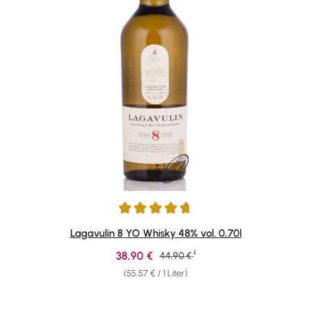
Durchschnittliche Bewertung von 4.72 von 5 Sternen
Lagavulin 8 YO Whisky 48% vol. 0,70l
1
Verkaufspreis:
38,90 €
Regulärer Preis:
44,90 €
(55,57 € / 1 Liter)