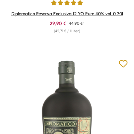
Durchschnittliche Bewertung von 4.9 von 5 Sternen
Diplomatico Reserva Exclusiva 12 YO Rum 40% vol. 0,70l
1
Verkaufspreis:
29,90 €
Regulärer Preis:
44,90 €
(42,71 € / 1 Liter)