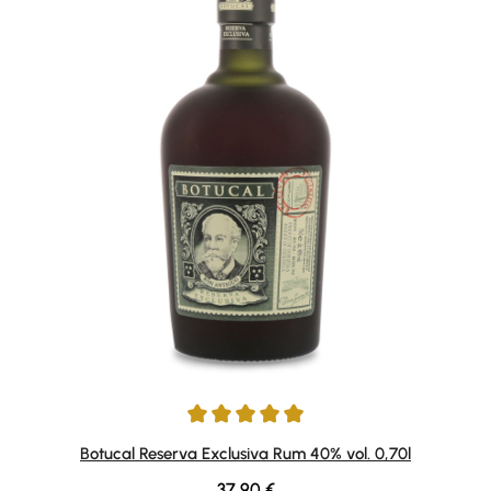
Durchschnittliche Bewertung von 4.91 von 5 Sternen
Botucal Reserva Exclusiva Rum 40% vol. 0,70l
Regulärer Preis:
37,90 €