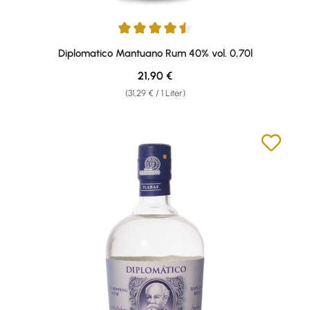
Durchschnittliche Bewertung von 4.38 von 5 Sternen
Diplomatico Mantuano Rum 40% vol. 0,70l
Regulärer Preis:
21,90 €
(31,29 € / 1 Liter)