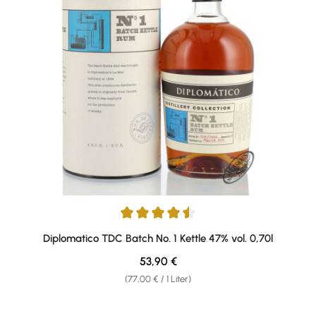
Durchschnittliche Bewertung von 4.56 von 5 Sternen
Diplomatico TDC Batch No. 1 Kettle 47% vol. 0,70l
Regulärer Preis:
53,90 €
(77,00 € / 1 Liter)