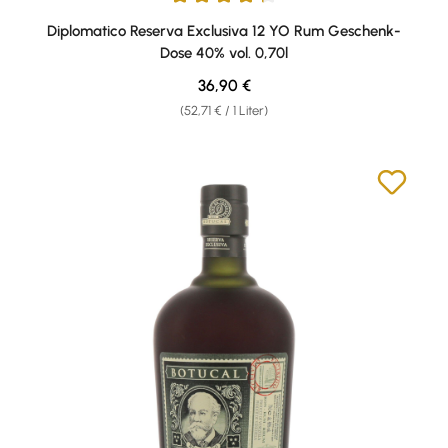
Durchschnittliche Bewertung von 4.33 von 5 Sternen
Diplomatico Reserva Exclusiva 12 YO Rum Geschenk-
Dose 40% vol. 0,70l
Regulärer Preis:
36,90 €
(52,71 € / 1 Liter)