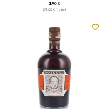
Regulärer Preis:
3,90 €
(78,00 € / 1 Liter)