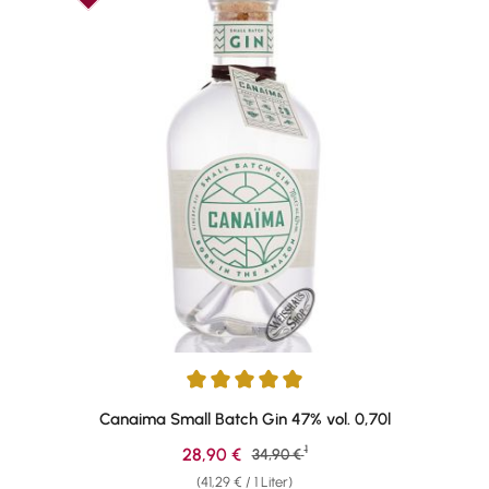
Durchschnittliche Bewertung von 4.92 von 5 Sternen
Canaima Small Batch Gin 47% vol. 0,70l
1
Verkaufspreis:
28,90 €
Regulärer Preis:
34,90 €
(41,29 € / 1 Liter)