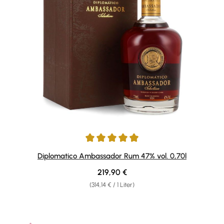
Durchschnittliche Bewertung von 4.92 von 5 Sternen
Diplomatico Ambassador Rum 47% vol. 0,70l
Regulärer Preis:
219,90 €
(314,14 € / 1 Liter)