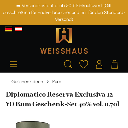
➡️ Versandkostenfrei ab 50 € Einkaufswert (Gilt
alt springen
ausschließlich für Endverbraucher und nur für den Standard-
Versand)
Geschenkideen
Rum
Diplomatico Reserva Exclusiva 12
YO Rum Geschenk-Set 40% vol. 0,70l
Bildergalerie überspringen