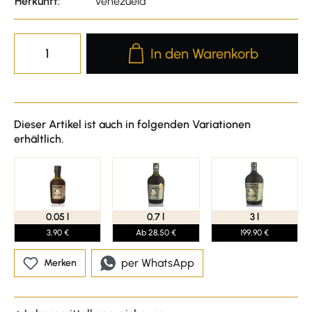
Herkunft:
Venezuela
Produkt Anzahl: Gib den gewünscht
In den Warenkorb
Dieser Artikel ist auch in folgenden Variationen
erhältlich.
0.05 l
0.7 l
3 l
3,90 €
Ab 28,50 €
199,90 €
per WhatsApp
Merken