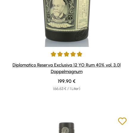
Durchschnittliche Bewertung von 5 von 5 Sternen
Diplomatico Reserva Exclusiva 12 YO Rum 40% vol. 3,0l
Doppelmagnum
Regulärer Preis:
199,90 €
(66,63 € / 1 Liter)