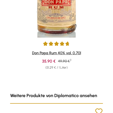
Durchschnittliche Bewertung von 4.87 von 5 Sternen
Don Papa Rum 40% vol. 0,70l
1
Verkaufspreis:
35,90 €
Regulärer Preis:
49,90 €
(51,29 € / 1 Liter)
Produktgalerie überspringen
Weitere Produkte von Diplomatico ansehen