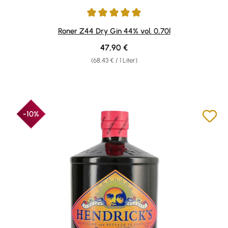
Durchschnittliche Bewertung von 5 von 5 Sternen
Roner Z44 Dry Gin 44% vol. 0,70l
Regulärer Preis:
47,90 €
(68,43 € / 1 Liter)
-10%