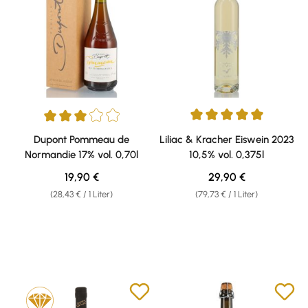
Durchschnittliche Bewertung v
Durchschnittliche Bewertung von 3 von 5 Sternen
Dupont Pommeau de
Liliac & Kracher Eiswein 2023
Normandie 17% vol. 0,70l
10,5% vol. 0,375l
Regulärer Preis:
Regulärer Preis:
19,90 €
29,90 €
(28,43 € / 1 Liter)
(79,73 € / 1 Liter)