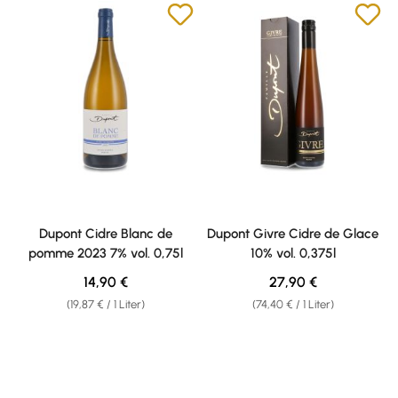
Dupont Cidre Blanc de
Dupont Givre Cidre de Glace
pomme 2023 7% vol. 0,75l
10% vol. 0,375l
Regulärer Preis:
Regulärer Preis:
14,90 €
27,90 €
(19,87 € / 1 Liter)
(74,40 € / 1 Liter)