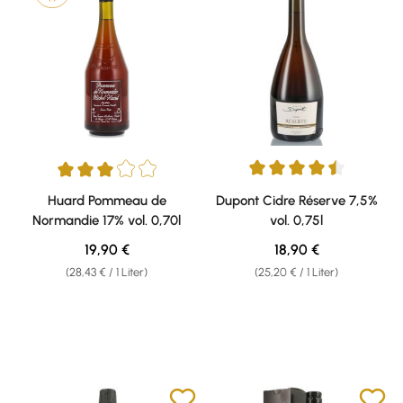
Durchschnittliche Bewertung v
Durchschnittliche Bewertung von 3 von 5 Sternen
Huard Pommeau de
Dupont Cidre Réserve 7,5%
Normandie 17% vol. 0,70l
vol. 0,75l
Regulärer Preis:
Regulärer Preis:
19,90 €
18,90 €
(28,43 € / 1 Liter)
(25,20 € / 1 Liter)