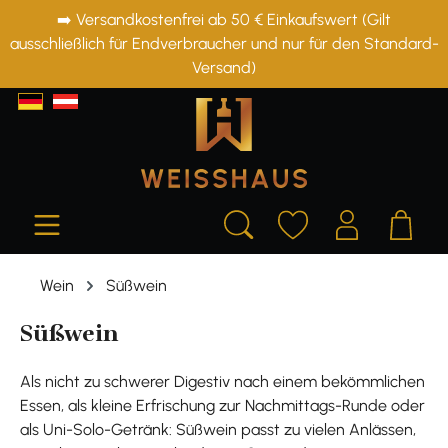
➡️ Versandkostenfrei ab 50 € Einkaufswert (Gilt
alt springen
ausschließlich für Endverbraucher und nur für den Standard-
Versand)
Wein
Süßwein
Süßwein
Als nicht zu schwerer Digestiv nach einem bekömmlichen
Essen, als kleine Erfrischung zur Nachmittags-Runde oder
als Uni-Solo-Getränk: Süßwein passt zu vielen Anlässen,