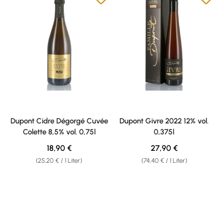
Dupont Cidre Dégorgé Cuvée
Dupont Givre 2022 12% vol.
Colette 8,5% vol. 0,75l
0,375l
Regulärer Preis:
Regulärer Preis:
18,90 €
27,90 €
(25,20 € / 1 Liter)
(74,40 € / 1 Liter)