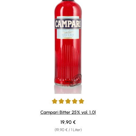
Durchschnittliche Bewertung von 4.92 von 5 Sternen
Campari Bitter 25% vol. 1,0l
Regulärer Preis:
19,90 €
(19,90 € / 1 Liter)