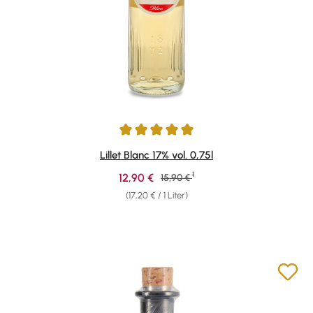
Durchschnittliche Bewertung von 5 von 5 Sternen
Lillet Blanc 17% vol. 0,75l
1
Verkaufspreis:
12,90 €
Regulärer Preis:
15,90 €
(17,20 € / 1 Liter)