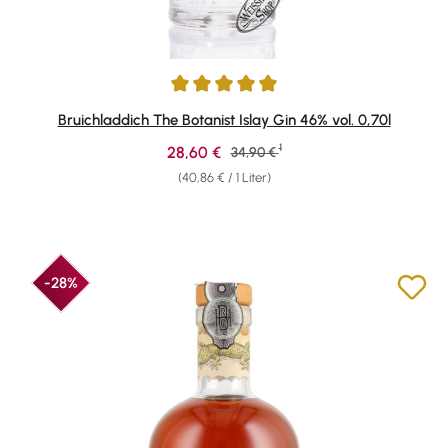
Durchschnittliche Bewertung von 4.89 von 5 Sternen
Bruichladdich The Botanist Islay Gin 46% vol. 0,70l
1
Verkaufspreis:
28,60 €
Regulärer Preis:
34,90 €
(40,86 € / 1 Liter)
-28%