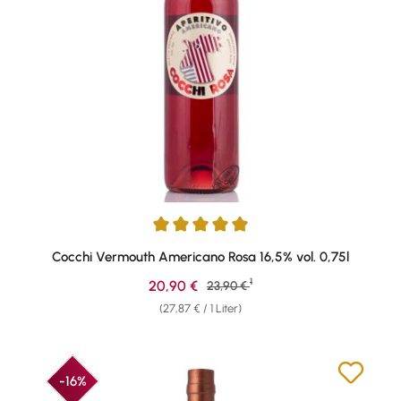
Durchschnittliche Bewertung von 5 von 5 Sternen
Cocchi Vermouth Americano Rosa 16,5% vol. 0,75l
1
Verkaufspreis:
20,90 €
Regulärer Preis:
23,90 €
(27,87 € / 1 Liter)
-16%