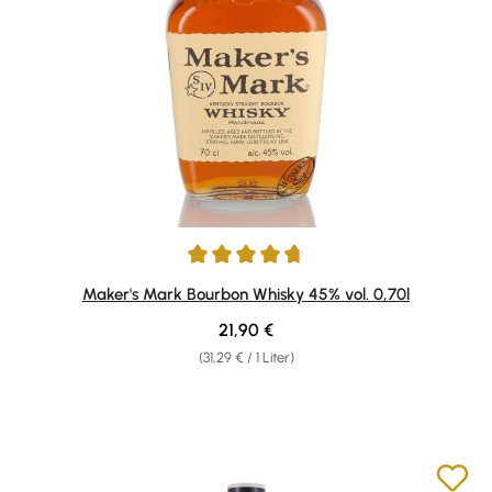
Durchschnittliche Bewertung von 4.76 von 5 Sternen
Maker's Mark Bourbon Whisky 45% vol. 0,70l
Regulärer Preis:
21,90 €
(31,29 € / 1 Liter)