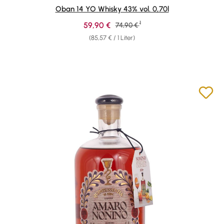
Durchschnittliche Bewertung von 4.88 von 5 Sternen
Oban 14 YO Whisky 43% vol. 0,70l
1
Verkaufspreis:
59,90 €
Regulärer Preis:
74,90 €
(85,57 € / 1 Liter)