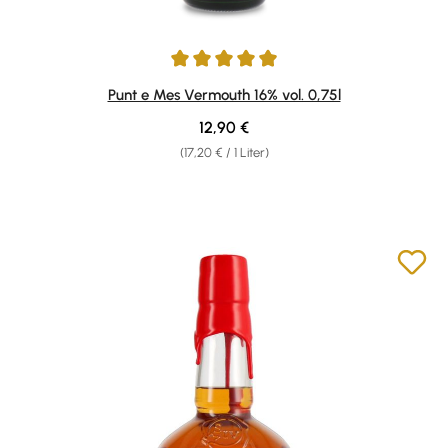
Durchschnittliche Bewertung von 4.9 von 5 Sternen
Punt e Mes Vermouth 16% vol. 0,75l
Regulärer Preis:
12,90 €
(17,20 € / 1 Liter)