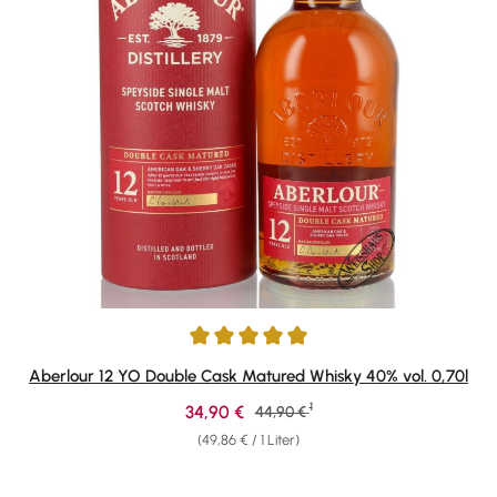
Durchschnittliche Bewertung von 4.88 von 5 Sternen
Aberlour 12 YO Double Cask Matured Whisky 40% vol. 0,70l
1
Verkaufspreis:
34,90 €
Regulärer Preis:
44,90 €
(49,86 € / 1 Liter)