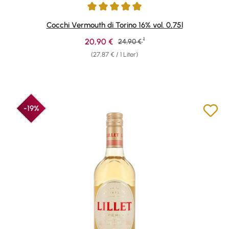
Durchschnittliche Bewertung von 4.94 von 5 Sternen
Cocchi Vermouth di Torino 16% vol. 0,75l
1
Verkaufspreis:
20,90 €
Regulärer Preis:
24,90 €
(27,87 € / 1 Liter)
-19%