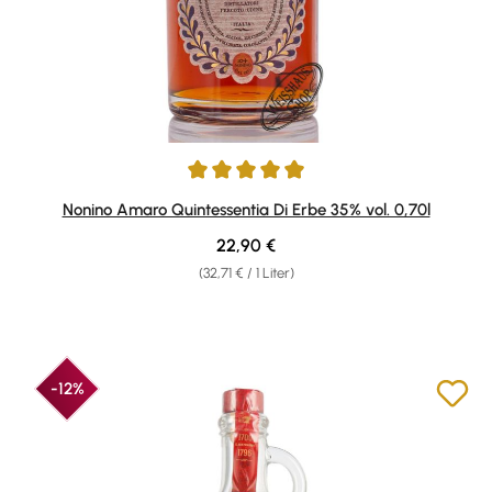
Durchschnittliche Bewertung von 4.94 von 5 Sternen
Nonino Amaro Quintessentia Di Erbe 35% vol. 0,70l
Regulärer Preis:
22,90 €
(32,71 € / 1 Liter)
-12%