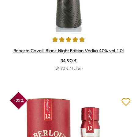
Durchschnittliche Bewertung von 5 von 5 Sternen
Roberto Cavalli Black Night Edition Vodka 40% vol. 1,0l
Regulärer Preis:
34,90 €
(34,90 € / 1 Liter)
-22%