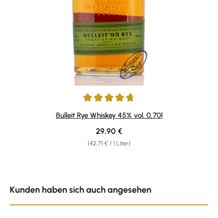
Durchschnittliche Bewertung von 4.71 von 5 Sternen
Bulleit Rye Whiskey 45% vol. 0,70l
Regulärer Preis:
29,90 €
(42,71 € / 1 Liter)
Produktgalerie überspringen
Kunden haben sich auch angesehen