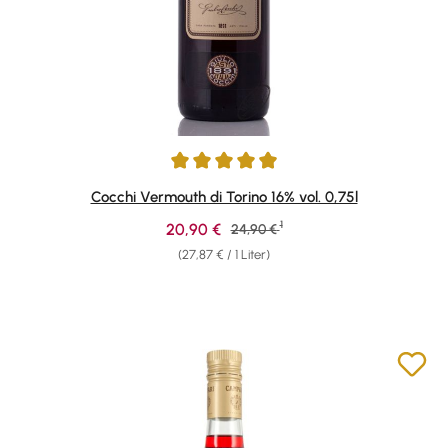
Durchschnittliche Bewertung von 4.94 von 5 Sternen
Cocchi Vermouth di Torino 16% vol. 0,75l
1
Verkaufspreis:
20,90 €
Regulärer Preis:
24,90 €
(27,87 € / 1 Liter)