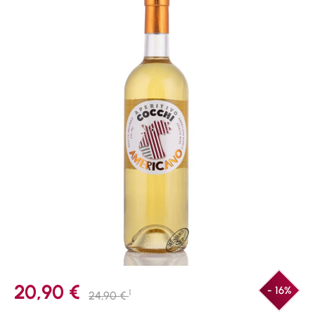
20,90 €
- 16%
1
24,90 €