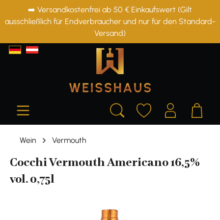
➡️ Versandkostenfrei ab 50 € Einkaufswert (Gilt
alt springen
ausschließlich für Endverbraucher und nur für den Standard-
Versand)
Wein
Vermouth
Cocchi Vermouth Americano 16,5%
vol. 0,75l
Bildergalerie überspringen