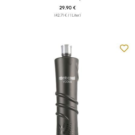
Regulärer Preis:
29,90 €
(42,71 € / 1 Liter)