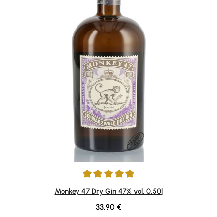
Durchschnittliche Bewertung von 4.92 von 5 Sternen
Monkey 47 Dry Gin 47% vol. 0,50l
Regulärer Preis:
33,90 €