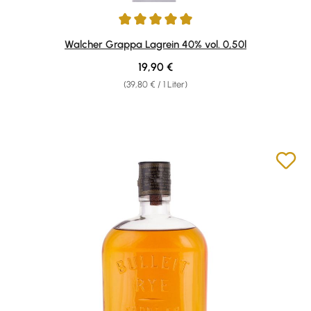
Durchschnittliche Bewertung von 4.88 von 5 Sternen
Walcher Grappa Lagrein 40% vol. 0,50l
Regulärer Preis:
19,90 €
(39,80 € / 1 Liter)