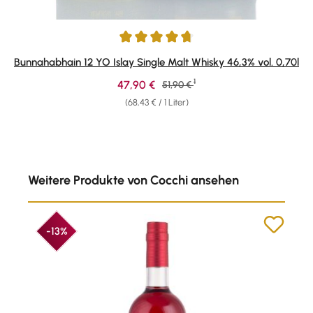
Durchschnittliche Bewertung von 4.83 von 5 Sternen
Bunnahabhain 12 YO Islay Single Malt Whisky 46,3% vol. 0,70l
1
Verkaufspreis:
47,90 €
Regulärer Preis:
51,90 €
(68,43 € / 1 Liter)
Produktgalerie überspringen
Weitere Produkte von Cocchi ansehen
-13%