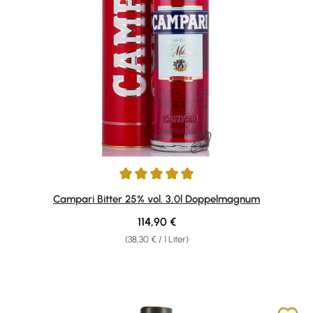
Durchschnittliche Bewertung von 5 von 5 Sternen
Campari Bitter 25% vol. 3,0l Doppelmagnum
Regulärer Preis:
114,90 €
(38,30 € / 1 Liter)