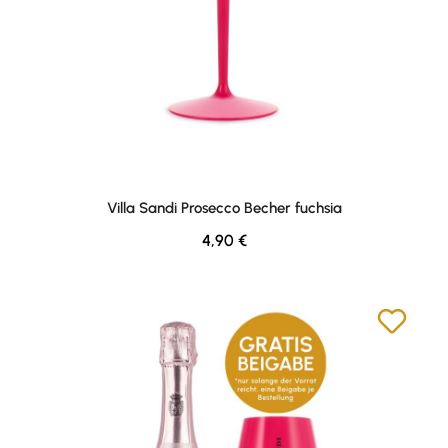
Villa Sandi Prosecco Becher fuchsia
Regulärer Preis:
4,90 €