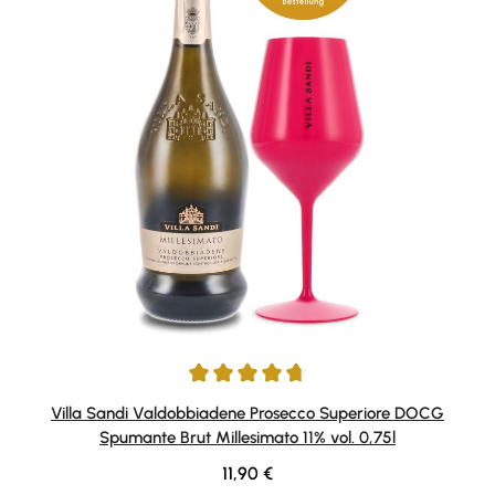
Durchschnittliche Bewertung von 4.79 von 5 Sternen
Villa Sandi Valdobbiadene Prosecco Superiore DOCG
Spumante Brut Millesimato 11% vol. 0,75l
Regulärer Preis:
11,90 €