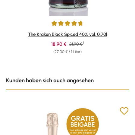
Durchschnittliche Bewertung von 4.71 von 5 Sternen
The Kraken Black Spiced 40% vol. 0,70l
1
Verkaufspreis:
18,90 €
Regulärer Preis:
21,90 €
(27,00 € / 1 Liter)
Produktgalerie überspringen
Kunden haben sich auch angesehen