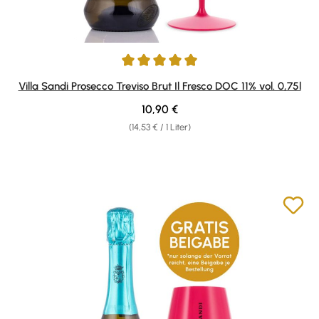
Durchschnittliche Bewertung von 4.89 von 5 Sternen
Villa Sandi Prosecco Treviso Brut Il Fresco DOC 11% vol. 0,75l
Regulärer Preis:
10,90 €
(14,53 € / 1 Liter)