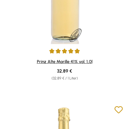
Durchschnittliche Bewertung von 4.96 von 5 Sternen
Prinz Alte Marille 41% vol. 1,0l
Regulärer Preis:
32,89 €
(32,89 € / 1 Liter)