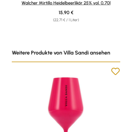
Walcher Mirtillo Heidelbeerlikör 25% vol. 0,70l
Regulärer Preis:
15,90 €
(22,71 € / 1 Liter)
Produktgalerie überspringen
Weitere Produkte von Villa Sandi ansehen