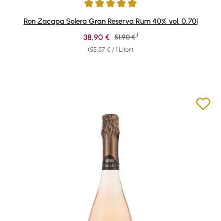
Durchschnittliche Bewertung von 4.88 von 5 Sternen
Ron Zacapa Solera Gran Reserva Rum 40% vol. 0,70l
1
Verkaufspreis:
38,90 €
Regulärer Preis:
51,90 €
(55,57 € / 1 Liter)