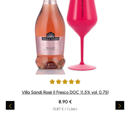
Durchschnittliche Bewertung von 5 von 5 Sternen
Villa Sandi Rosé Il Fresco DOC 11,5% vol. 0,75l
Regulärer Preis:
8,90 €
(11,87 € / 1 Liter)