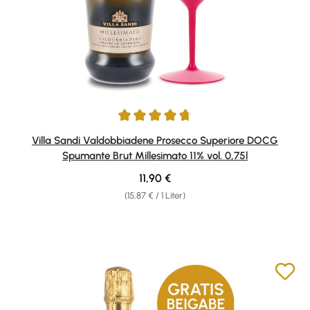
Durchschnittliche Bewertung von 4.79 von 5 Sternen
Villa Sandi Valdobbiadene Prosecco Superiore DOCG
Spumante Brut Millesimato 11% vol. 0,75l
Regulärer Preis:
11,90 €
(15,87 € / 1 Liter)