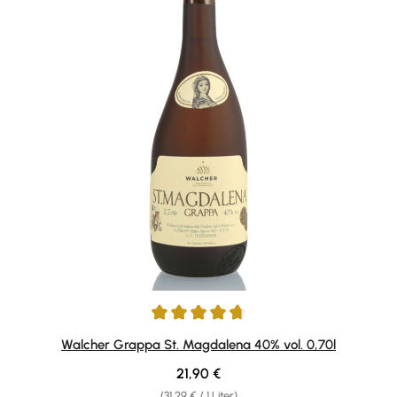
Durchschnittliche Bewertung von 4.74 von 5 Sternen
Walcher Grappa St. Magdalena 40% vol. 0,70l
Regulärer Preis:
21,90 €
(31,29 € / 1 Liter)