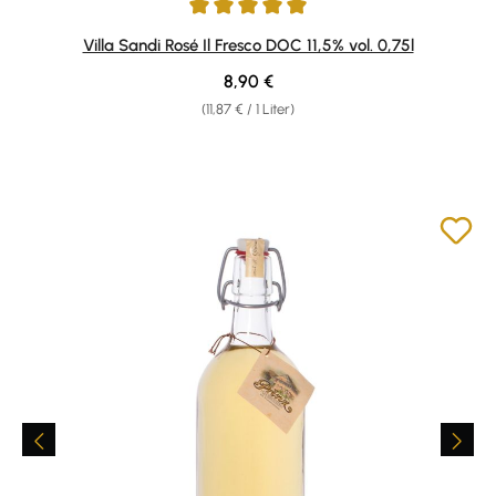
Durchschnittliche Bewertung von 5 von 5 Sternen
Villa Sandi Rosé Il Fresco DOC 11,5% vol. 0,75l
Regulärer Preis:
8,90 €
(11,87 € / 1 Liter)