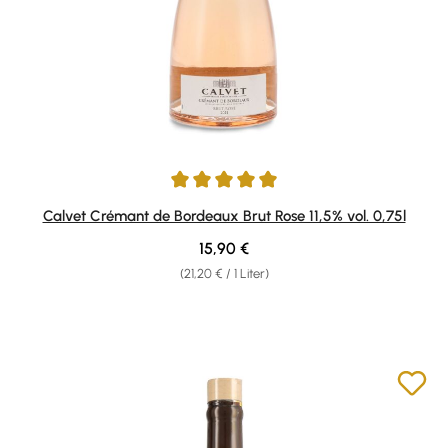
Durchschnittliche Bewertung von 5 von 5 Sternen
Calvet Crémant de Bordeaux Brut Rose 11,5% vol. 0,75l
Regulärer Preis:
15,90 €
(21,20 € / 1 Liter)