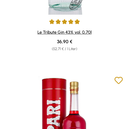
Durchschnittliche Bewertung von 4.91 von 5 Sternen
Le Tribute Gin 43% vol. 0,70l
Regulärer Preis:
36,90 €
(52,71 € / 1 Liter)