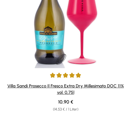
Durchschnittliche Bewertung von 5 von 5 Sternen
Villa Sandi Prosecco Il Fresco Extra Dry Millesimato DOC 11%
vol. 0,75l
Regulärer Preis:
10,90 €
(14,53 € / 1 Liter)