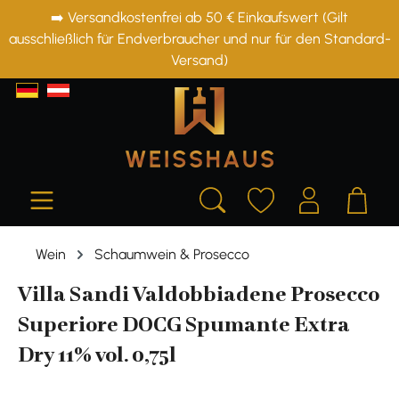
➡️ Versandkostenfrei ab 50 € Einkaufswert (Gilt
alt springen
ausschließlich für Endverbraucher und nur für den Standard-
Versand)
Wein
Schaumwein & Prosecco
Villa Sandi Valdobbiadene Prosecco
Superiore DOCG Spumante Extra
Dry 11% vol. 0,75l