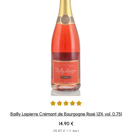
Durchschnittliche Bewertung von 4.9 von 5 Sternen
Bailly Lapierre Crémant de Bourgogne Rosé 12% vol. 0,75l
Regulärer Preis:
14,90 €
(19,87 € / 1 Liter)