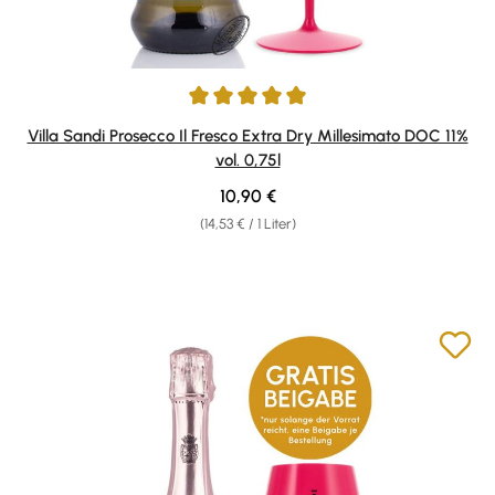
Durchschnittliche Bewertung von 5 von 5 Sternen
Villa Sandi Prosecco Il Fresco Extra Dry Millesimato DOC 11%
vol. 0,75l
Regulärer Preis:
10,90 €
(14,53 € / 1 Liter)