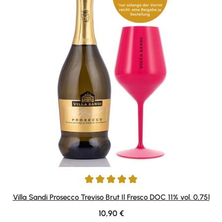
Durchschnittliche Bewertung von 4.89 von 5 Sternen
Villa Sandi Prosecco Treviso Brut Il Fresco DOC 11% vol. 0,75l
Regulärer Preis:
10,90 €