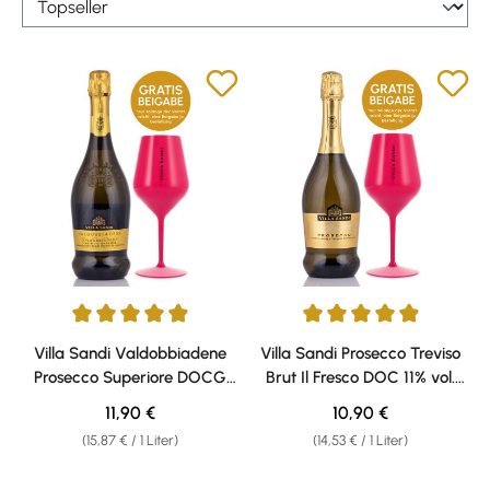
Durchschnittliche Bewertung von 4.88 von 5 Sternen
Durchschnittliche Bewertung v
Villa Sandi Valdobbiadene
Villa Sandi Prosecco Treviso
Prosecco Superiore DOCG
Brut Il Fresco DOC 11% vol.
Spumante Extra Dry 11% vol.
0,75l
Regulärer Preis:
Regulärer Preis:
11,90 €
10,90 €
0,75l
(15,87 € / 1 Liter)
(14,53 € / 1 Liter)