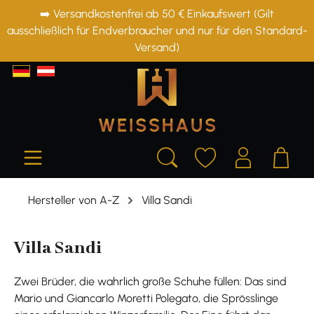
➡️ Versandkostenfrei ab 50 € Einkaufswert (Gilt
alt springen
ausschließlich für Endverbraucher und nur für den Standard-
Versand)
Hersteller von A-Z
Villa Sandi
Villa Sandi
Zwei Brüder, die wahrlich große Schuhe füllen: Das sind
Mario und Giancarlo Moretti Polegato, die Sprösslinge