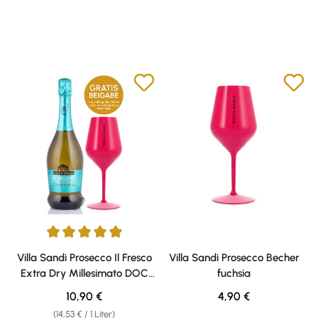
Durchschnittliche Bewertung von 5 von 5 Sternen
Villa Sandi Prosecco Il Fresco
Villa Sandi Prosecco Becher
Extra Dry Millesimato DOC
fuchsia
11% vol. 0,75l
Regulärer Preis:
Regulärer Preis:
10,90 €
4,90 €
(14,53 € / 1 Liter)