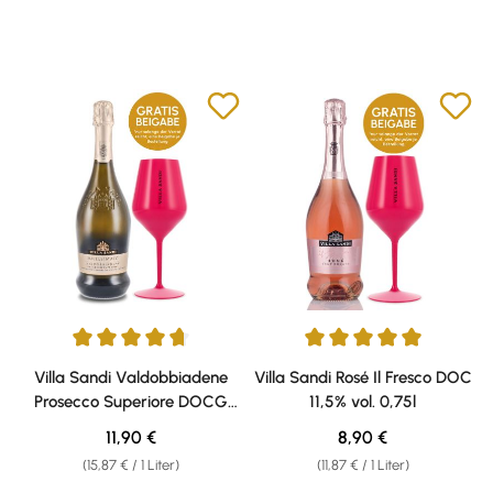
Durchschnittliche Bewertung von 4.79 von 5 Sternen
Durchschnittliche Bewertung v
Villa Sandi Valdobbiadene
Villa Sandi Rosé Il Fresco DOC
Prosecco Superiore DOCG
11,5% vol. 0,75l
Spumante Brut Millesimato
Regulärer Preis:
Regulärer Preis:
11,90 €
8,90 €
11% vol. 0,75l
(15,87 € / 1 Liter)
(11,87 € / 1 Liter)