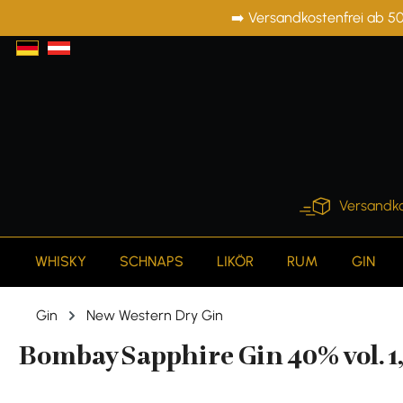
➡️ Versandkostenfrei ab 50
springen
Zur Hauptnavigation springen
Versandko
WHISKY
SCHNAPS
LIKÖR
RUM
GIN
Gin
New Western Dry Gin
Bombay Sapphire Gin 40% vol. 1,