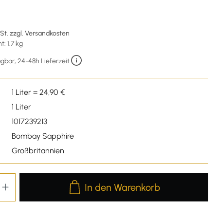
€
wSt. zzgl. Versandkosten
: 1.7 kg
gbar, 24-48h Lieferzeit
1 Liter = 24,90 €
1 Liter
1017239213
Bombay Sapphire
Großbritannien
Produkt Anzahl: Gib den gewünschten We
In den Warenkorb