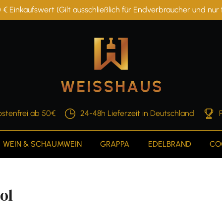
 € Einkaufswert (Gilt ausschließlich für Endverbraucher und nu
stenfrei ab 50€
24-48h Lieferzeit in Deutschland
WEIN & SCHAUMWEIN
GRAPPA
EDELBRAND
CO
0l