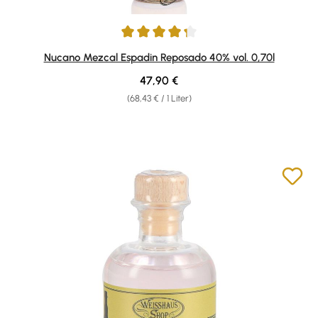
Durchschnittliche Bewertung von 4.33 von 5 Sternen
Nucano Mezcal Espadin Reposado 40% vol. 0,70l
Regulärer Preis:
47,90 €
(68,43 € / 1 Liter)