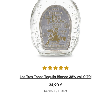
Durchschnittliche Bewertung von 5 von 5 Sternen
Los Tres Tonos Tequila Blanco 38% vol. 0,70l
Regulärer Preis:
34,90 €
(49,86 € / 1 Liter)