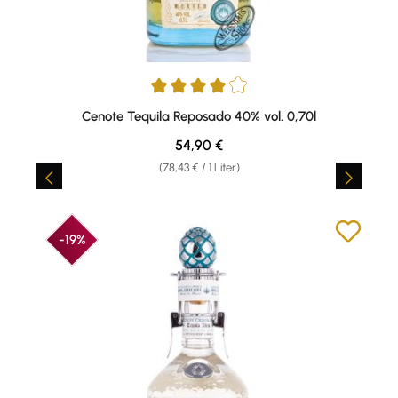
Durchschnittliche Bewertung von 4 von 5 Sternen
Cenote Tequila Reposado 40% vol. 0,70l
Regulärer Preis:
54,90 €
(78,43 € / 1 Liter)
-19%