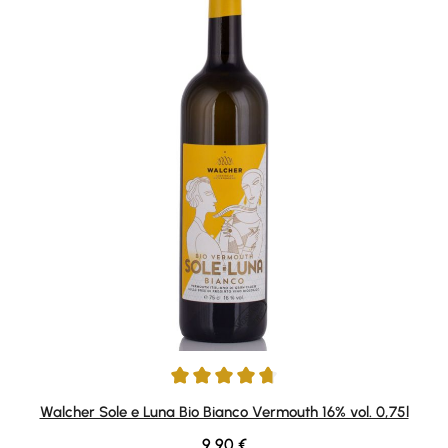
Durchschnittliche Bewertung von 4.83 von 5 Sternen
Walcher Sole e Luna Bio Bianco Vermouth 16% vol. 0,75l
Regulärer Preis:
9,90 €