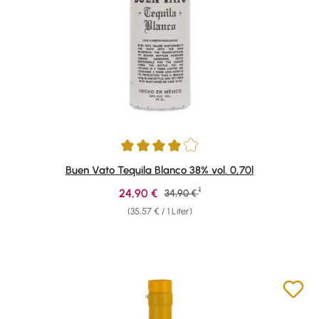
Durchschnittliche Bewertung von 4 von 5 Sternen
Buen Vato Tequila Blanco 38% vol. 0,70l
1
Verkaufspreis:
24,90 €
Regulärer Preis:
34,90 €
(35,57 € / 1 Liter)