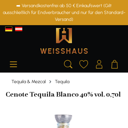
➡️ Versandkostenfrei ab 50 € Einkaufswert (Gilt
alt springen
ausschließlich für Endverbraucher und nur für den Standard-
Versand)
Tequila & Mezcal
Tequila
Cenote Tequila Blanco 40% vol. 0,70l
Bildergalerie überspringen