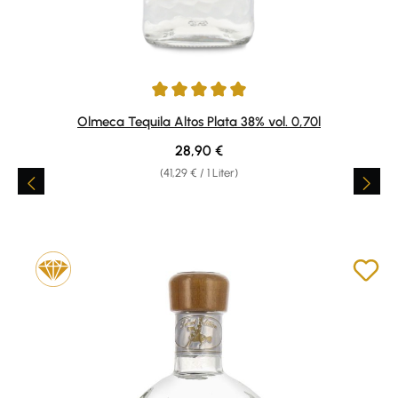
Durchschnittliche Bewertung von 5 von 5 Sternen
Olmeca Tequila Altos Plata 38% vol. 0,70l
Regulärer Preis:
28,90 €
(41,29 € / 1 Liter)