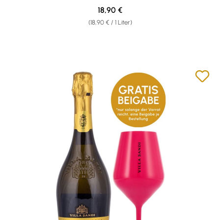
Regulärer Preis:
18,90 €
(18,90 € / 1 Liter)