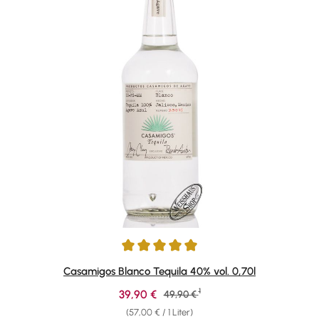
Durchschnittliche Bewertung von 4.92 von 5 Sternen
Casamigos Blanco Tequila 40% vol. 0,70l
1
Verkaufspreis:
39,90 €
Regulärer Preis:
49,90 €
(57,00 € / 1 Liter)