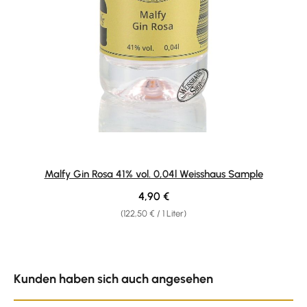
Malfy Gin Rosa 41% vol. 0,04l Weisshaus Sample
Regulärer Preis:
4,90 €
(122,50 € / 1 Liter)
Produktgalerie überspringen
Kunden haben sich auch angesehen