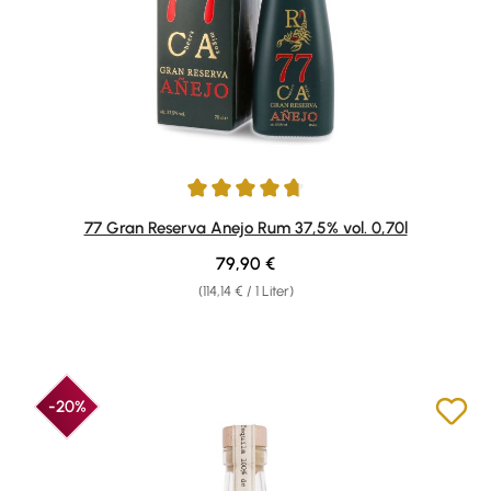
Durchschnittliche Bewertung von 4.86 von 5 Sternen
77 Gran Reserva Anejo Rum 37,5% vol. 0,70l
Regulärer Preis:
79,90 €
(114,14 € / 1 Liter)
-20%