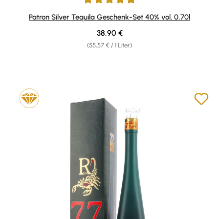
Durchschnittliche Bewertung von 5 von 5 Sternen
Patron Silver Tequila Geschenk-Set 40% vol. 0,70l
Regulärer Preis:
38,90 €
(55,57 € / 1 Liter)