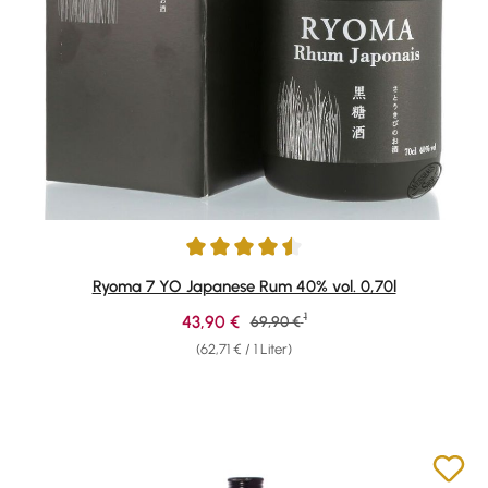
Durchschnittliche Bewertung von 4.59 von 5 Sternen
Ryoma 7 YO Japanese Rum 40% vol. 0,70l
1
Verkaufspreis:
43,90 €
Regulärer Preis:
69,90 €
(62,71 € / 1 Liter)