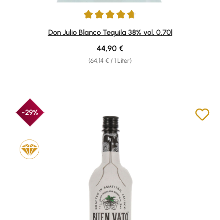
Durchschnittliche Bewertung von 4.86 von 5 Sternen
Don Julio Blanco Tequila 38% vol. 0,70l
Regulärer Preis:
44,90 €
(64,14 € / 1 Liter)
-29%