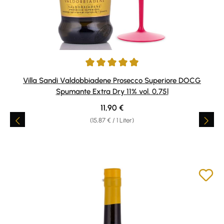
Durchschnittliche Bewertung von 4.88 von 5 Sternen
Villa Sandi Valdobbiadene Prosecco Superiore DOCG
Spumante Extra Dry 11% vol. 0,75l
Regulärer Preis:
11,90 €
(15,87 € / 1 Liter)