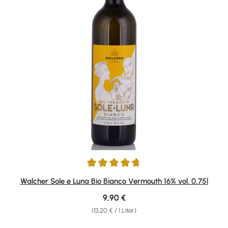
Durchschnittliche Bewertung von 4.83 von 5 Sternen
Walcher Sole e Luna Bio Bianco Vermouth 16% vol. 0,75l
Regulärer Preis:
9,90 €
(13,20 € / 1 Liter)