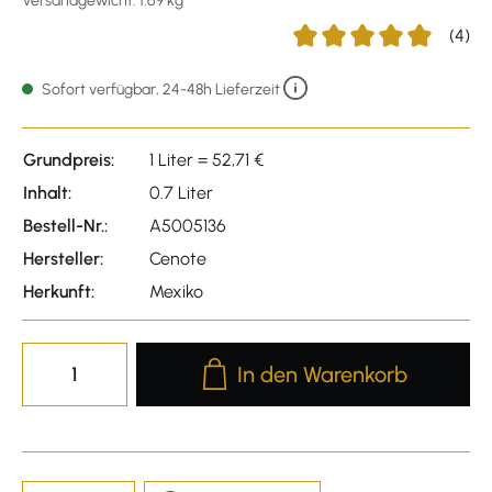
Versandgewicht: 1.69 kg
(4)
Durchschnittliche Bewert
Sofort verfügbar, 24-48h Lieferzeit
Grundpreis:
1 Liter = 52,71 €
Inhalt:
0.7 Liter
Bestell-Nr.:
A5005136
Hersteller:
Cenote
Herkunft:
Mexiko
Produkt Anzahl: Gib den gewünscht
In den Warenkorb