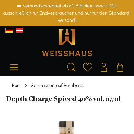
➡️ Versandkostenfrei ab 50 € Einkaufswert (Gilt
alt springen
ausschließlich für Endverbraucher und nur für den Standard-
Versand)
Rum
Spirituosen auf Rumbasis
Depth Charge Spiced 40% vol. 0,70l
Bildergalerie überspringen