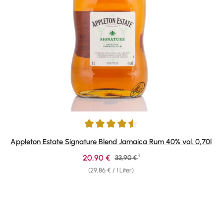
Durchschnittliche Bewertung von 4.58 von 5 Sternen
Appleton Estate Signature Blend Jamaica Rum 40% vol. 0,70l
1
Verkaufspreis:
20,90 €
Regulärer Preis:
33,90 €
(29,86 € / 1 Liter)