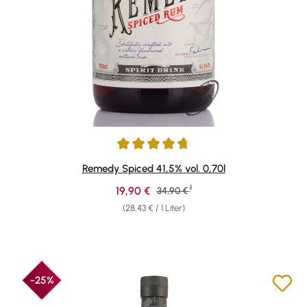
Durchschnittliche Bewertung von 4.67 von 5 Sternen
Remedy Spiced 41,5% vol. 0,70l
1
Verkaufspreis:
19,90 €
Regulärer Preis:
34,90 €
(28,43 € / 1 Liter)
-25%