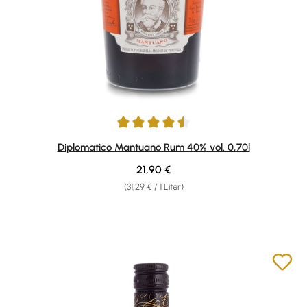
Durchschnittliche Bewertung von 4.38 von 5 Sternen
Diplomatico Mantuano Rum 40% vol. 0,70l
Regulärer Preis:
21,90 €
(31,29 € / 1 Liter)