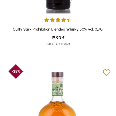
Durchschnittliche Bewertung von 4.59 von 5 Sternen
Cutty Sark Prohibition Blended Whisky 50% vol. 0,70l
Regulärer Preis:
19,90 €
(28,43 € / 1 Liter)
-38%