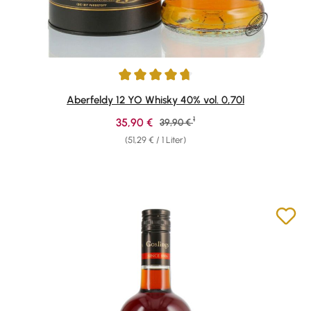
Durchschnittliche Bewertung von 4.85 von 5 Sternen
Aberfeldy 12 YO Whisky 40% vol. 0,70l
1
Verkaufspreis:
35,90 €
Regulärer Preis:
39,90 €
(51,29 € / 1 Liter)