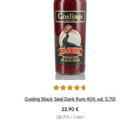
Durchschnittliche Bewertung von 4.7 von 5 Sternen
Gosling Black Seal Dark Rum 40% vol. 0,70l
Regulärer Preis:
22,90 €
(32,71 € / 1 Liter)