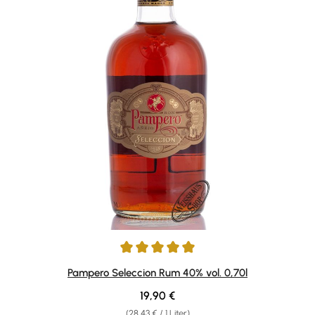
Durchschnittliche Bewertung von 5 von 5 Sternen
Pampero Seleccion Rum 40% vol. 0,70l
Regulärer Preis:
19,90 €
(28,43 € / 1 Liter)