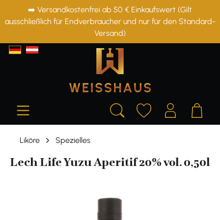
➡️ Versandkostenfrei ab 50 € Einkaufswert (Gilt
alt springen
ausschließlich für Endverbraucher und nur für den Standard-
Versand)
Liköre
Spezielles
Lech Life Yuzu Aperitif 20% vol. 0,50l
Bildergalerie überspringen