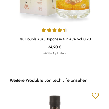
Durchschnittliche Bewertung von 4.57 von 5 Sternen
Etsu Double Yuzu Japanese Gin 43% vol. 0,70l
Regulärer Preis:
34,90 €
(49,86 € / 1 Liter)
Produktgalerie überspringen
Weitere Produkte von Lech Life ansehen