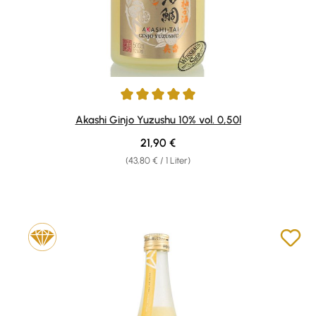
Durchschnittliche Bewertung von 5 von 5 Sternen
Akashi Ginjo Yuzushu 10% vol. 0,50l
Regulärer Preis:
21,90 €
(43,80 € / 1 Liter)