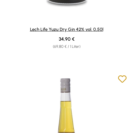
Lech Life Yuzu Dry Gin 42% vol. 0,50l
Regulärer Preis:
34,90 €
(69,80 € / 1 Liter)