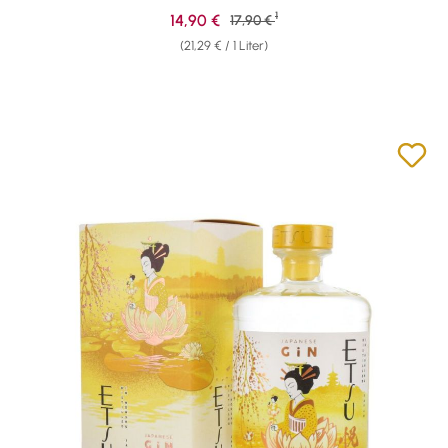
1
Verkaufspreis:
14,90 €
Regulärer Preis:
17,90 €
(21,29 € / 1 Liter)