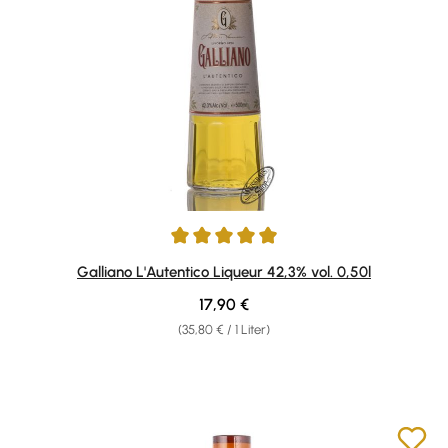
Durchschnittliche Bewertung von 4.89 von 5 Sternen
Galliano L'Autentico Liqueur 42,3% vol. 0,50l
Regulärer Preis:
17,90 €
(35,80 € / 1 Liter)