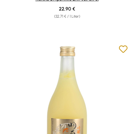
Regulärer Preis:
22,90 €
(32,71 € / 1 Liter)