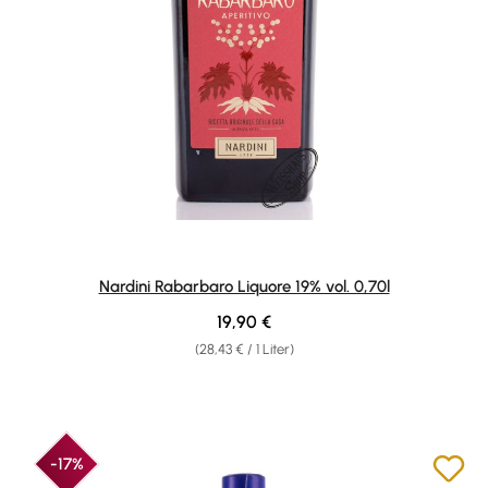
Nardini Rabarbaro Liquore 19% vol. 0,70l
Regulärer Preis:
19,90 €
(28,43 € / 1 Liter)
-17%