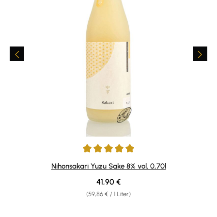
Durchschnittliche Bewertung von 5 von 5 Sternen
Nihonsakari Yuzu Sake 8% vol. 0,70l
Regulärer Preis:
41,90 €
(59,86 € / 1 Liter)