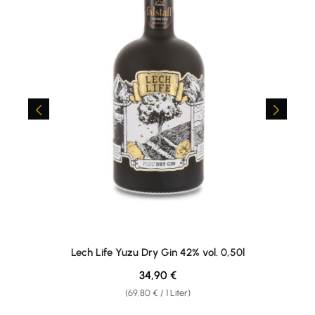
Lech Life Yuzu Dry Gin 42% vol. 0,50l
Regulärer Preis:
34,90 €
(69,80 € / 1 Liter)