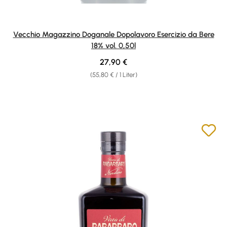
Vecchio Magazzino Doganale Dopolavoro Esercizio da Bere
18% vol. 0,50l
Regulärer Preis:
27,90 €
(55,80 € / 1 Liter)