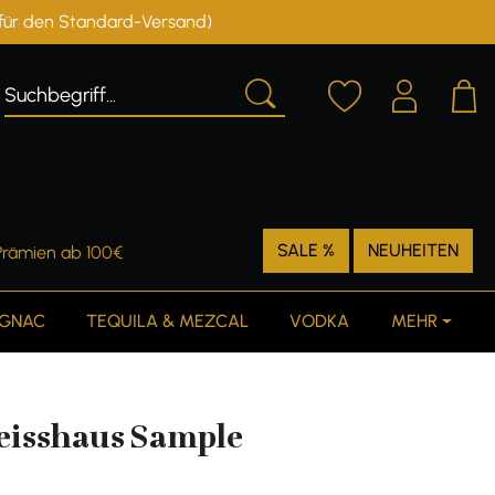
r für den Standard-Versand)
Deutschland
Österreich
SALE %
NEUHEITEN
Prämien ab 100€
GNAC
TEQUILA & MEZCAL
VODKA
MEHR
Weisshaus Sample