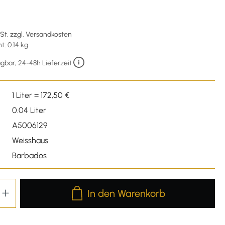
wSt. zzgl. Versandkosten
: 0.14 kg
gbar, 24-48h Lieferzeit
1 Liter = 172,50 €
0.04 Liter
A5006129
Weisshaus
Barbados
Produkt Anzahl: Gib den gewünschten We
In den Warenkorb