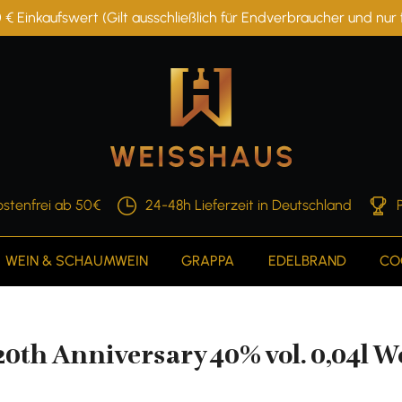
 € Einkaufswert (Gilt ausschließlich für Endverbraucher und nu
stenfrei ab 50€
24-48h Lieferzeit in Deutschland
WEIN & SCHAUMWEIN
GRAPPA
EDELBRAND
CO
0th Anniversary 40% vol. 0,04l 