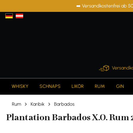
➡️ Versandkostenfrei ab 50
springen
Zur Hauptnavigation springen
Versandko
WHISKY
SCHNAPS
LIKÖR
RUM
GIN
Rum
Karibik
Barbados
Plantation Barbados X.O. Rum 2