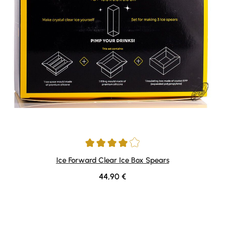
Durchschnittliche Bewertung von 4 von 5 Sternen
Ice Forward Clear Ice Box Spears
Regulärer Preis:
44,90 €