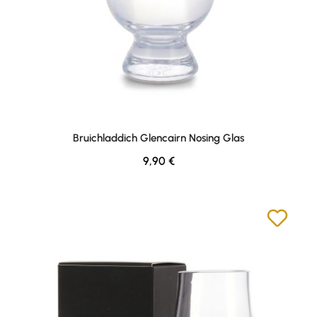
Bruichladdich Glencairn Nosing Glas
Regulärer Preis:
9,90 €