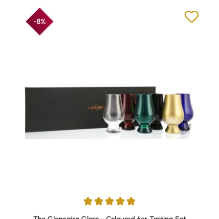
-8%
Durchschnittliche Bewertung von 5 von 5 Sternen
The Glencairn Glass - Coloured 6er Tasting Set