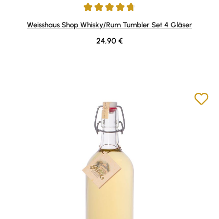
Durchschnittliche Bewertung von 4.81 von 5 Sternen
Weisshaus Shop Whisky/Rum Tumbler Set 4 Gläser
Regulärer Preis:
24,90 €