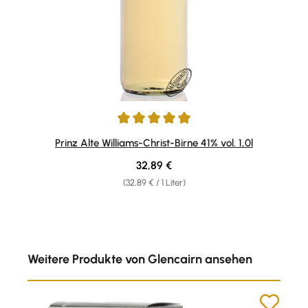
Durchschnittliche Bewertung von 4.95 von 5 Sternen
Prinz Alte Williams-Christ-Birne 41% vol. 1,0l
Regulärer Preis:
32,89 €
(32,89 € / 1 Liter)
Produktgalerie überspringen
Weitere Produkte von Glencairn ansehen