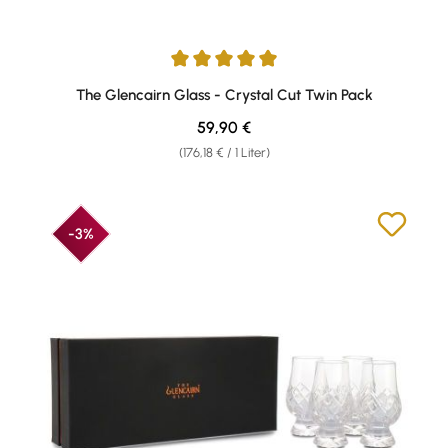
Durchschnittliche Bewertung von 5 von 5 Sternen
The Glencairn Glass - Crystal Cut Twin Pack
Regulärer Preis:
59,90 €
(176,18 € / 1 Liter)
-3%