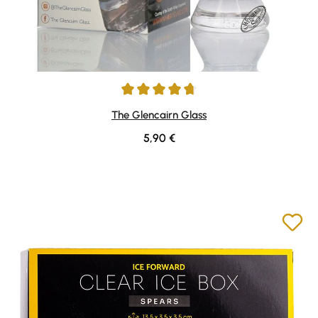
Durchschnittliche Bewertung von 4.84 von 5 Sternen
The Glencairn Glass
Regulärer Preis:
5,90 €