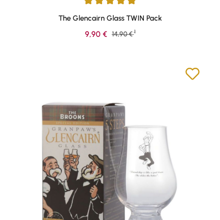
Durchschnittliche Bewertung von 4.97 von 5 Sternen
The Glencairn Glass TWIN Pack
1
Verkaufspreis:
9,90 €
Regulärer Preis:
14,90 €