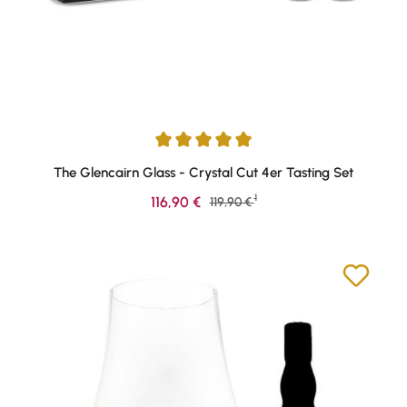
Durchschnittliche Bewertung von 5 von 5 Sternen
The Glencairn Glass - Crystal Cut 4er Tasting Set
1
Verkaufspreis:
116,90 €
Regulärer Preis:
119,90 €