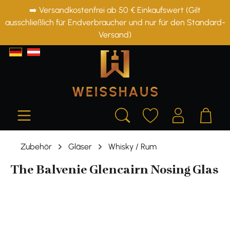
➡️ Versandkostenfrei ab 50 € Einkaufswert (Gilt
alt springen
ausschließlich für Endverbraucher und nur für den Standard-
Versand)
Zubehör
Gläser
Whisky / Rum
The Balvenie Glencairn Nosing Glas
Bildergalerie überspringen