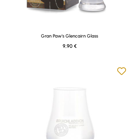
Gran Paw's Glencairn Glass
Regulärer Preis:
9,90 €