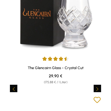
Durchschnittliche Bewertung von 4.5 von 5 Sternen
The Glencairn Glass - Crystal Cut
Regulärer Preis:
29,90 €
(175,88 € / 1 Liter)