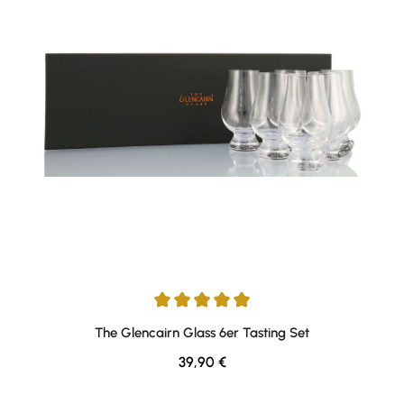
Durchschnittliche Bewertung von 4.94 von 5 Sternen
The Glencairn Glass 6er Tasting Set
Regulärer Preis:
39,90 €