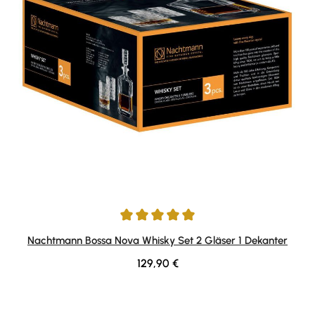
Durchschnittliche Bewertung von 5 von 5 Sternen
Nachtmann Bossa Nova Whisky Set 2 Gläser 1 Dekanter
Regulärer Preis:
129,90 €