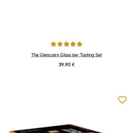
Durchschnittliche Bewertung von 4.94 von 5 Sternen
The Glencairn Glass 6er Tasting Set
Regulärer Preis:
39,90 €