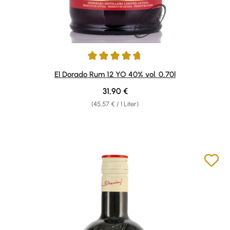
Durchschnittliche Bewertung von 4.73 von 5 Sternen
El Dorado Rum 12 YO 40% vol. 0,70l
Regulärer Preis:
31,90 €
(45,57 € / 1 Liter)