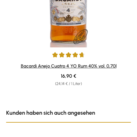
Durchschnittliche Bewertung von 4.71 von 5 Sternen
Bacardi Anejo Cuatro 4 YO Rum 40% vol. 0,70l
Regulärer Preis:
16,90 €
(24,14 € / 1 Liter)
Produktgalerie überspringen
Kunden haben sich auch angesehen