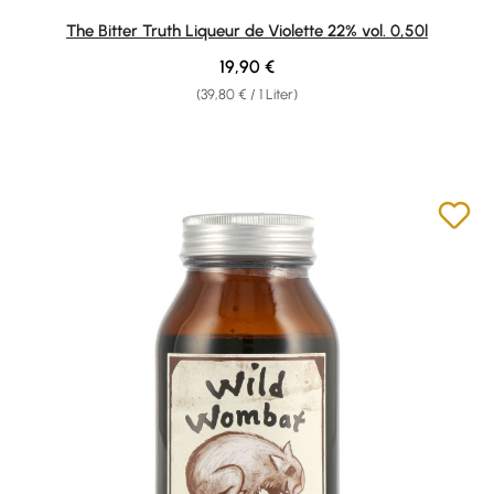
Durchschnittliche Bewertung von 4.71 von 5 Sternen
The Bitter Truth Liqueur de Violette 22% vol. 0,50l
Regulärer Preis:
19,90 €
(39,80 € / 1 Liter)