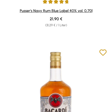
Durchschnittliche Bewertung von 4.76 von 5 Sternen
Pusser's Navy Rum Blue Label 40% vol. 0,70l
Regulärer Preis:
21,90 €
(31,29 € / 1 Liter)