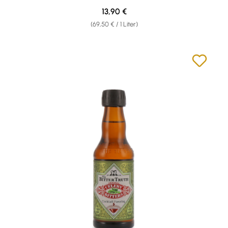
Regulärer Preis:
13,90 €
(69,50 € / 1 Liter)