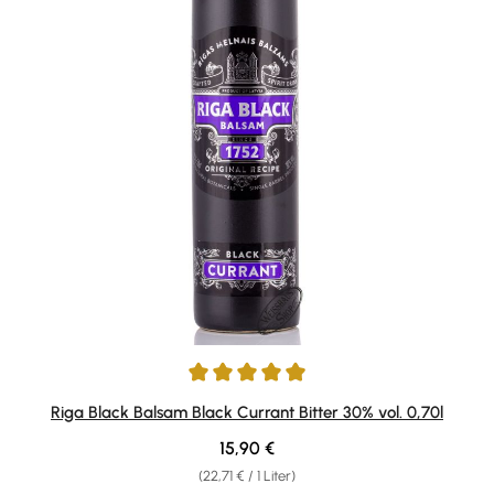
Durchschnittliche Bewertung von 4.97 von 5 Sternen
Riga Black Balsam Black Currant Bitter 30% vol. 0,70l
Regulärer Preis:
15,90 €
(22,71 € / 1 Liter)