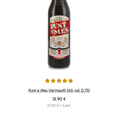
Durchschnittliche Bewertung von 4.9 von 5 Sternen
Punt e Mes Vermouth 16% vol. 0,75l
Regulärer Preis:
12,90 €
(17,20 € / 1 Liter)