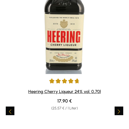
Durchschnittliche Bewertung von 4.82 von 5 Sternen
Heering Cherry Liqueur 24% vol. 0,70l
Regulärer Preis:
17,90 €
(25,57 € / 1 Liter)