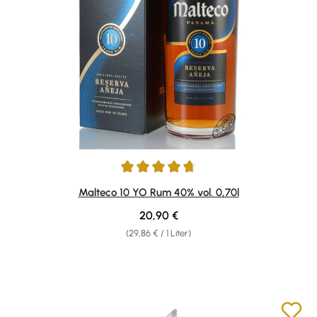
Durchschnittliche Bewertung von 4.76 von 5 Sternen
Malteco 10 YO Rum 40% vol. 0,70l
Regulärer Preis:
20,90 €
(29,86 € / 1 Liter)