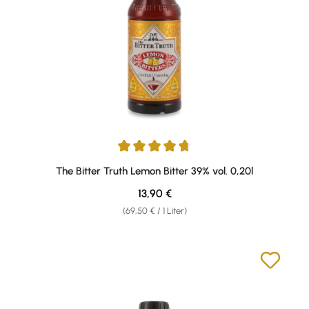
Durchschnittliche Bewertung von 4.75 von 5 Sternen
The Bitter Truth Lemon Bitter 39% vol. 0,20l
Regulärer Preis:
13,90 €
(69,50 € / 1 Liter)