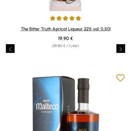
Durchschnittliche Bewertung von 5 von 5 Sternen
The Bitter Truth Apricot Liqueur 22% vol. 0,50l
Regulärer Preis:
19,90 €
(39,80 € / 1 Liter)