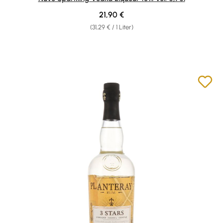
Regulärer Preis:
21,90 €
(31,29 € / 1 Liter)