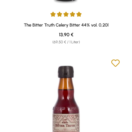
Durchschnittliche Bewertung von 5 von 5 Sternen
The Bitter Truth Celery Bitter 44% vol. 0,20l
Regulärer Preis:
13,90 €
(69,50 € / 1 Liter)