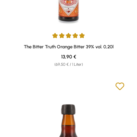
Durchschnittliche Bewertung von 5 von 5 Sternen
The Bitter Truth Orange Bitter 39% vol. 0,20l
Regulärer Preis:
13,90 €
(69,50 € / 1 Liter)