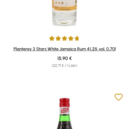
Durchschnittliche Bewertung von 4.83 von 5 Sternen
Planteray 3 Stars White Jamaica Rum 41,2% vol. 0,70l
Regulärer Preis:
15,90 €
(22,71 € / 1 Liter)