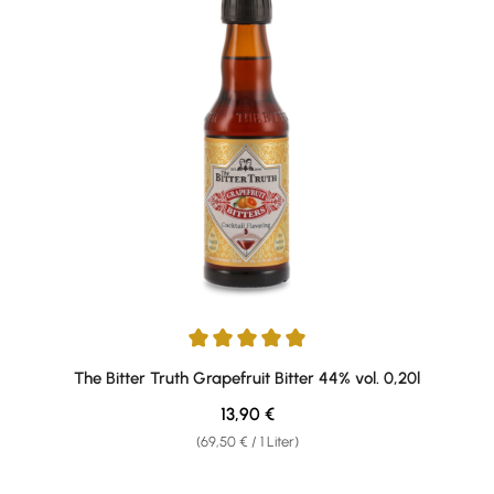
Durchschnittliche Bewertung von 5 von 5 Sternen
The Bitter Truth Grapefruit Bitter 44% vol. 0,20l
Regulärer Preis:
13,90 €
(69,50 € / 1 Liter)