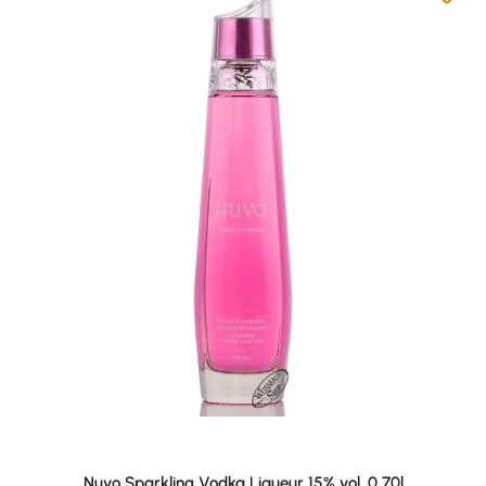
Nuvo Sparkling Vodka Liqueur 15% vol. 0,70l