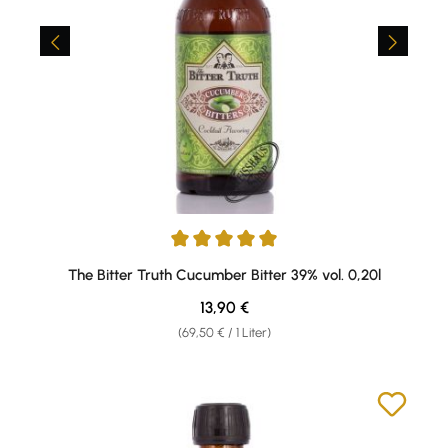
Durchschnittliche Bewertung von 5 von 5 Sternen
The Bitter Truth Cucumber Bitter 39% vol. 0,20l
Regulärer Preis:
13,90 €
(69,50 € / 1 Liter)