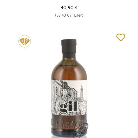
Regulärer Preis:
40,90 €
(58,43 € / 1 Liter)