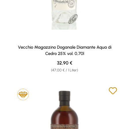
Vecchio Magazzino Doganale Diamante Aqua di
Cedro 25% vol. 0,70l
Regulärer Preis:
32,90 €
(47,00 € / 1 Liter)