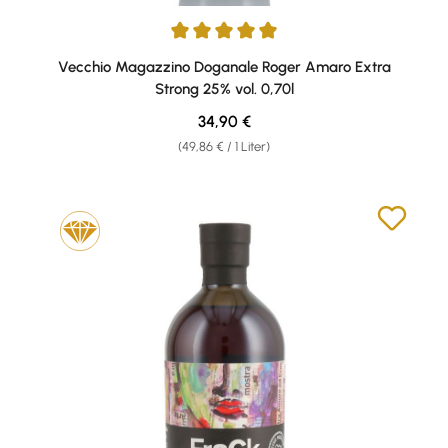
Durchschnittliche Bewertung von 5 von 5 Sternen
Vecchio Magazzino Doganale Roger Amaro Extra
Strong 25% vol. 0,70l
Regulärer Preis:
34,90 €
(49,86 € / 1 Liter)