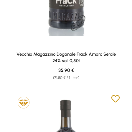
Vecchio Magazzino Doganale Frack Amaro Serale
24% vol. 0,50l
Regulärer Preis:
35,90 €
(71,80 € / 1 Liter)