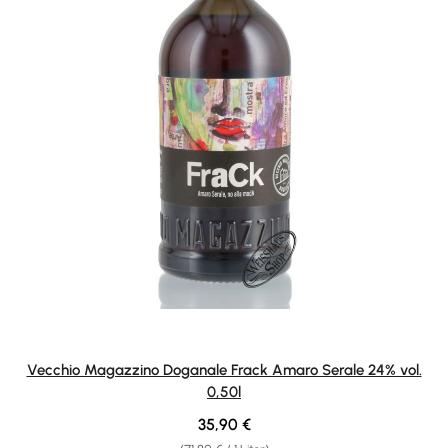
Vecchio Magazzino Doganale Frack Amaro Serale 24% vol.
0,50l
Regulärer Preis:
35,90 €