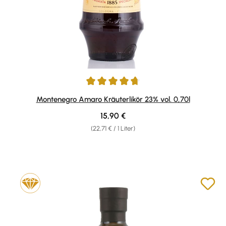
Durchschnittliche Bewertung von 4.86 von 5 Sternen
Montenegro Amaro Kräuterlikör 23% vol. 0,70l
Regulärer Preis:
15,90 €
(22,71 € / 1 Liter)