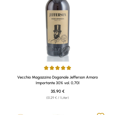
Durchschnittliche Bewertung von 5 von 5 Sternen
Vecchio Magazzino Doganale Jefferson Amaro
Importante 30% vol. 0,70l
Regulärer Preis:
35,90 €
(51,29 € / 1 Liter)