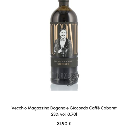
Vecchio Magazzino Doganale Giocondo Caffè Cabaret
23% vol. 0,70l
Regulärer Preis:
31,90 €