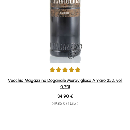
Durchschnittliche Bewertung von 5 von 5 Sternen
Vecchio Magazzino Doganale Meraviglioso Amaro 25% vol.
0,70l
Regulärer Preis:
34,90 €
(49,86 € / 1 Liter)