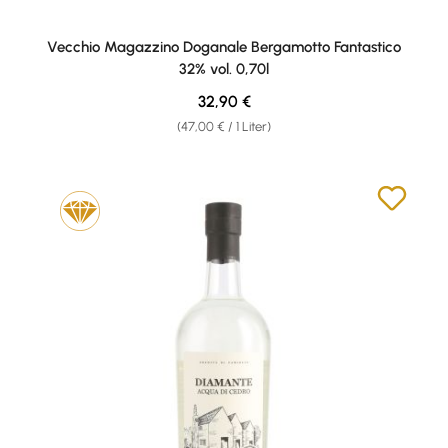
Vecchio Magazzino Doganale Bergamotto Fantastico
32% vol. 0,70l
Regulärer Preis:
32,90 €
(47,00 € / 1 Liter)