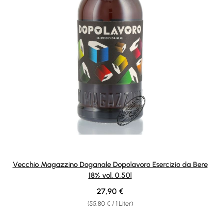
Vecchio Magazzino Doganale Dopolavoro Esercizio da Bere
18% vol. 0,50l
Regulärer Preis:
27,90 €
(55,80 € / 1 Liter)