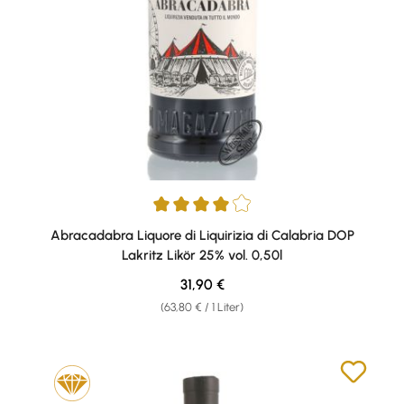
Durchschnittliche Bewertung von 4 von 5 Sternen
Abracadabra Liquore di Liquirizia di Calabria DOP
Lakritz Likör 25% vol. 0,50l
Regulärer Preis:
31,90 €
(63,80 € / 1 Liter)