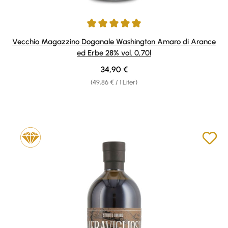
Durchschnittliche Bewertung von 5 von 5 Sternen
Vecchio Magazzino Doganale Washington Amaro di Arance
ed Erbe 28% vol. 0,70l
Regulärer Preis:
34,90 €
(49,86 € / 1 Liter)