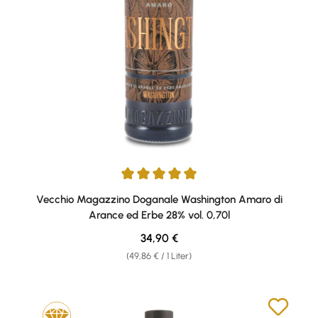
Durchschnittliche Bewertung von 5 von 5 Sternen
Vecchio Magazzino Doganale Washington Amaro di
Arance ed Erbe 28% vol. 0,70l
Regulärer Preis:
34,90 €
(49,86 € / 1 Liter)