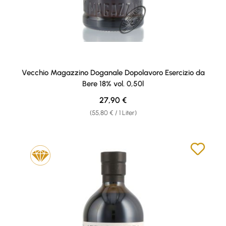
Vecchio Magazzino Doganale Dopolavoro Esercizio da
Bere 18% vol. 0,50l
Regulärer Preis:
27,90 €
(55,80 € / 1 Liter)