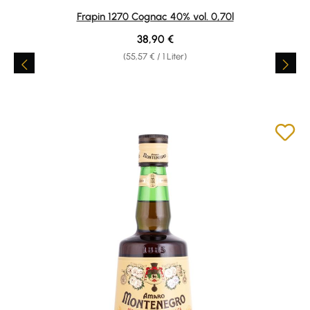
Durchschnittliche Bewertung von 4.85 von 5 Sternen
Frapin 1270 Cognac 40% vol. 0,70l
Regulärer Preis:
38,90 €
(55,57 € / 1 Liter)