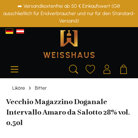
➡️ Versandkostenfrei ab 50 € Einkaufswert (Gilt
alt springen
ausschließlich für Endverbraucher und nur für den Standard-
Versand)
Liköre
Bitter
Vecchio Magazzino Doganale
Intervallo Amaro da Salotto 28% vol.
0,50l