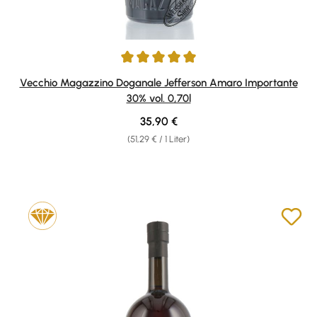
Durchschnittliche Bewertung von 5 von 5 Sternen
Vecchio Magazzino Doganale Jefferson Amaro Importante
30% vol. 0,70l
Regulärer Preis:
35,90 €
(51,29 € / 1 Liter)