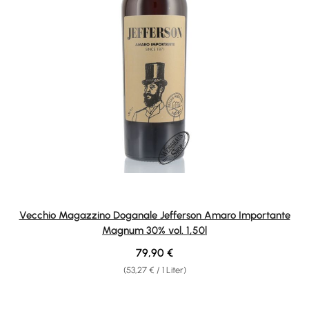
Vecchio Magazzino Doganale Jefferson Amaro Importante
Magnum 30% vol. 1,50l
Regulärer Preis:
79,90 €
(53,27 € / 1 Liter)