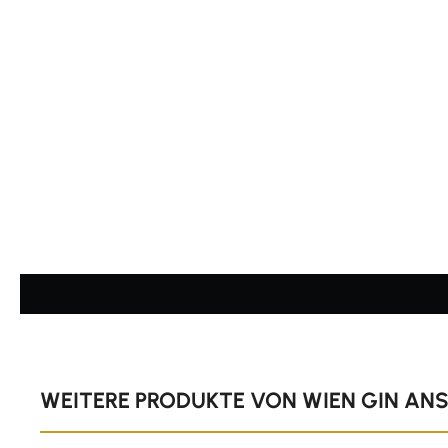
Durchschnittliche Bewertung von 4.74 von 5 Sternen
Produktgalerie überspringen
WEITERE PRODUKTE VON WIEN GIN AN