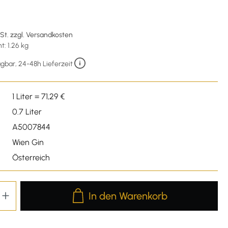
€
wSt. zzgl. Versandkosten
: 1.26 kg
gbar, 24-48h Lieferzeit
1 Liter = 71,29 €
0.7 Liter
A5007844
Wien Gin
Österreich
Produkt Anzahl: Gib den gewünschten We
In den Warenkorb