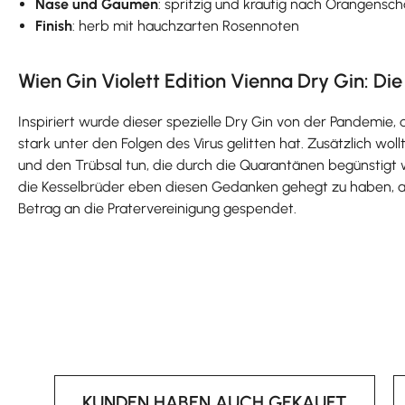
Nase und Gaumen
: spritzig und krautig nach Orangensc
Finish
: herb mit hauchzarten Rosennoten
Wien Gin Violett Edition Vienna Dry Gin: Die
Inspiriert wurde dieser spezielle Dry Gin von der Pandemie, 
stark unter den Folgen des Virus gelitten hat. Zusätzlich w
und den Trübsal tun, die durch die Quarantänen begünstigt
die Kesselbrüder eben diesen Gedanken gehegt zu haben, als s
Betrag an die Pratervereinigung gespendet.
KUNDEN HABEN AUCH GEKAUFT