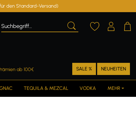
r für den Standard-Versand)
Deutschland
Österreich
SALE %
NEUHEITEN
Prämien ab 100€
GNAC
TEQUILA & MEZCAL
VODKA
MEHR