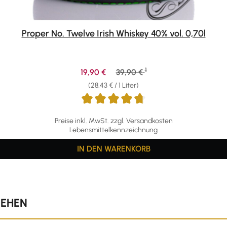
Proper No. Twelve Irish Whiskey 40% vol. 0,70l
1
Verkaufspreis:
Regulärer Preis:
19,90 €
39,90 €
(28,43 € / 1 Liter)
Preise inkl. MwSt. zzgl. Versandkosten
Lebensmittelkennzeichnung
IN DEN WARENKORB
SEHEN