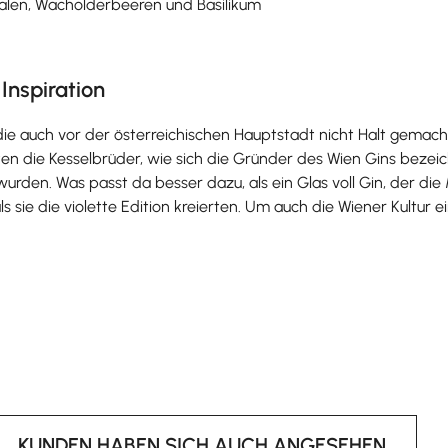
halen, Wacholderbeeren und Basilikum
 Inspiration
die auch vor der österreichischen Hauptstadt nicht Halt gemacht 
ollten die Kesselbrüder, wie sich die Gründer des Wien Gins be
 wurden. Was passt da besser dazu, als ein Glas voll Gin, der
ie die violette Edition kreierten. Um auch die Wiener Kultur ei
KUNDEN HABEN SICH AUCH ANGESEHEN