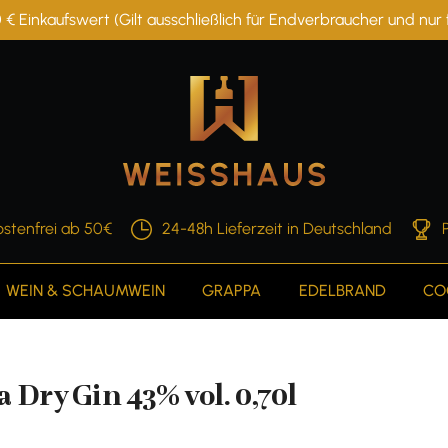
 € Einkaufswert (Gilt ausschließlich für Endverbraucher und nu
stenfrei ab 50€
24-48h Lieferzeit in Deutschland
WEIN & SCHAUMWEIN
GRAPPA
EDELBRAND
CO
 Dry Gin 43% vol. 0,70l