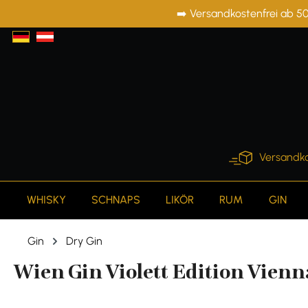
➡️ Versandkostenfrei ab 50
springen
Zur Hauptnavigation springen
Versandko
WHISKY
SCHNAPS
LIKÖR
RUM
GIN
Gin
Dry Gin
Wien Gin Violett Edition Vienna