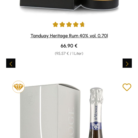
Durchschnittliche Bewertung von 4.86 von 5 Sternen
Tanduay Heritage Rum 40% vol. 0,70l
Regulärer Preis:
66,90 €
(95,57 € / 1 Liter)