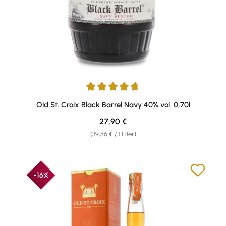
Durchschnittliche Bewertung von 4.83 von 5 Sternen
Old St. Croix Black Barrel Navy 40% vol. 0,70l
Regulärer Preis:
27,90 €
(39,86 € / 1 Liter)
-16%