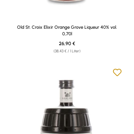
Old St. Croix Elixir Orange Grove Liqueur 40% vol.
0,70l
Regulärer Preis:
26,90 €
(38,43 € / 1 Liter)