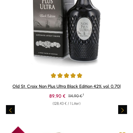
Durchschnittliche Bewertung von 4.97 von 5 Sternen
Old St. Croix Non Plus Ultra Black Edition 42% vol. 0,70l
1
Verkaufspreis:
89,90 €
Regulärer Preis:
114,90 €
(128,43 € / 1 Liter)