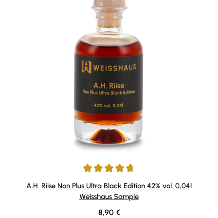
Durchschnittliche Bewertung von 4.75 von 5 Sternen
A.H. Riise Non Plus Ultra Black Edition 42% vol. 0,04l
Weisshaus Sample
Regulärer Preis:
8,90 €