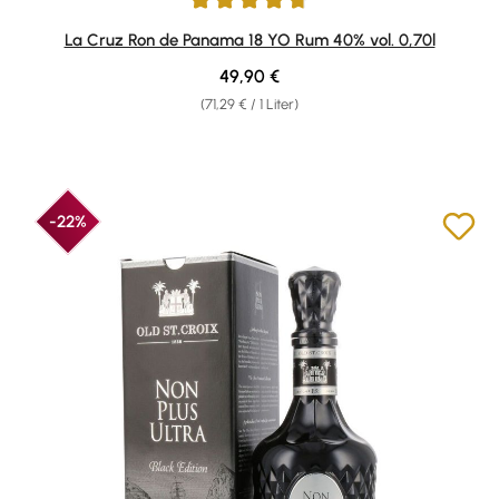
Durchschnittliche Bewertung von 4.64 von 5 Sternen
La Cruz Ron de Panama 18 YO Rum 40% vol. 0,70l
Regulärer Preis:
49,90 €
(71,29 € / 1 Liter)
-22%