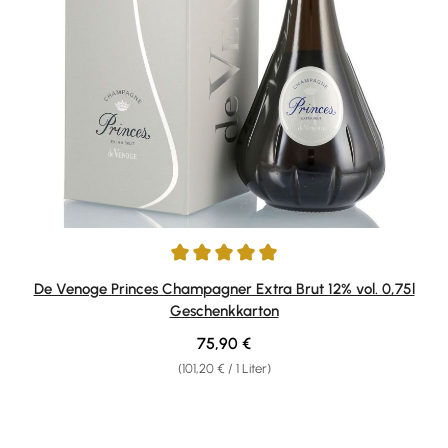
Durchschnittliche Bewertung von 5 von 5 Sternen
De Venoge Princes Champagner Extra Brut 12% vol. 0,75l
Geschenkkarton
Regulärer Preis:
75,90 €
(101,20 € / 1 Liter)