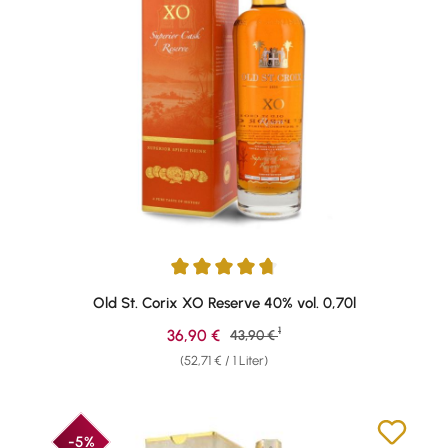
Durchschnittliche Bewertung von 4.85 von 5 Sternen
Old St. Corix XO Reserve 40% vol. 0,70l
1
Verkaufspreis:
36,90 €
Regulärer Preis:
43,90 €
(52,71 € / 1 Liter)
-5%