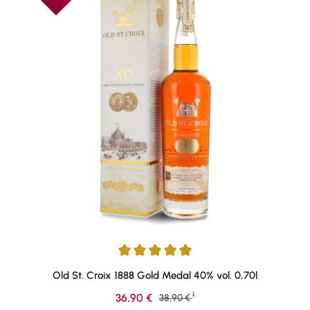
Durchschnittliche Bewertung von 4.88 von 5 Sternen
Old St. Croix 1888 Gold Medal 40% vol. 0,70l
1
Verkaufspreis:
36,90 €
Regulärer Preis:
38,90 €