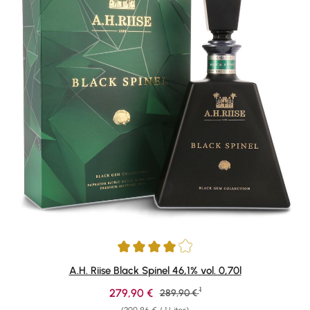
Durchschnittliche Bewertung von 4 von 5 Sternen
A.H. Riise Black Spinel 46,1% vol. 0,70l
1
Verkaufspreis:
279,90 €
Regulärer Preis:
289,90 €