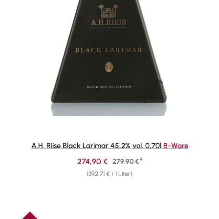
A.H. Riise Black Larimar 45,2% vol. 0,70l
B-Ware
1
Verkaufspreis:
274,90 €
Regulärer Preis:
279,90 €
(392,71 € / 1 Liter)