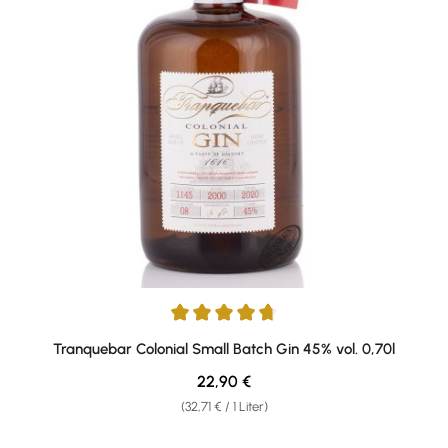
Durchschnittliche Bewertung von 4.78 von 5 Sternen
Tranquebar Colonial Small Batch Gin 45% vol. 0,70l
Regulärer Preis:
22,90 €
(32,71 € / 1 Liter)