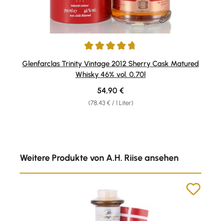
Durchschnittliche Bewertung von 4.78 von 5 Sternen
Glenfarclas Trinity Vintage 2012 Sherry Cask Matured
Whisky 46% vol. 0,70l
Regulärer Preis:
54,90 €
(78,43 € / 1 Liter)
Produktgalerie überspringen
Weitere Produkte von A.H. Riise ansehen