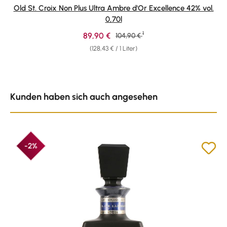
Durchschnittliche Bewertung von 4.89 von 5 Sternen
Old St. Croix Non Plus Ultra Ambre d'Or Excellence 42% vol.
0,70l
1
Verkaufspreis:
89,90 €
Regulärer Preis:
104,90 €
(128,43 € / 1 Liter)
Produktgalerie überspringen
Kunden haben sich auch angesehen
-2%