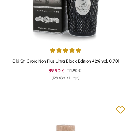
Durchschnittliche Bewertung von 4.97 von 5 Sternen
Old St. Croix Non Plus Ultra Black Edition 42% vol. 0,70l
1
Verkaufspreis:
89,90 €
Regulärer Preis:
114,90 €
(128,43 € / 1 Liter)