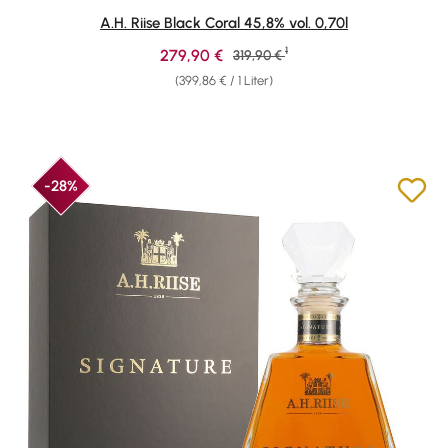
Durchschnittliche Bewertung von 4.75 von 5 Sternen
A.H. Riise Black Coral 45,8% vol. 0,70l
1
Verkaufspreis:
279,90 €
Regulärer Preis:
319,90 €
(399,86 € / 1 Liter)
-28%