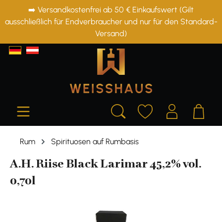
➡️ Versandkostenfrei ab 50 € Einkaufswert (Gilt
alt springen
ausschließlich für Endverbraucher und nur für den Standard-
Versand)
Rum
Spirituosen auf Rumbasis
A.H. Riise Black Larimar 45,2% vol.
0,70l
Bildergalerie überspringen