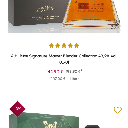
Durchschnittliche Bewertung von 4.95 von 5 Sternen
A.H. Riise Signature Master Blender Collection 43,9% vol.
0,70l
1
Verkaufspreis:
144,90 €
Regulärer Preis:
199,90 €
(207,00 € / 1 Liter)
-3%