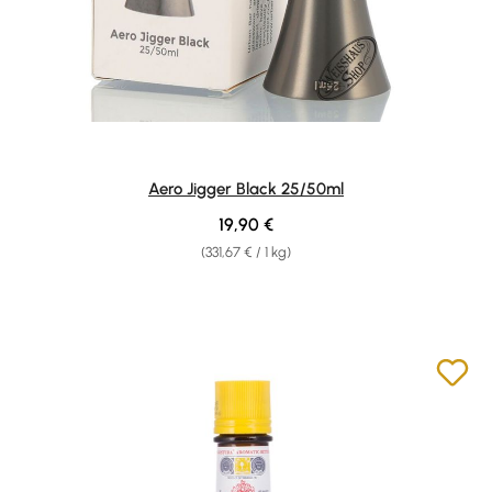
Aero Jigger Black 25/50ml
Regulärer Preis:
19,90 €
(331,67 € / 1 kg)