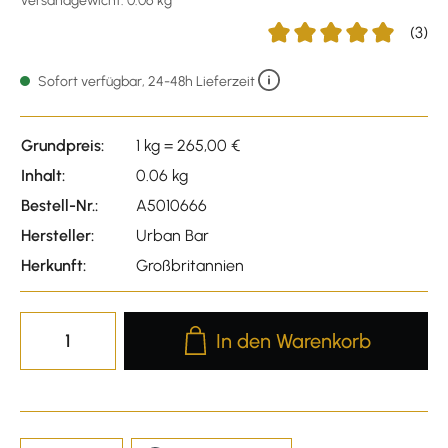
Versandgewicht: 0.06 kg
(3)
Durchschnittliche Bewert
Sofort verfügbar, 24-48h Lieferzeit
Grundpreis:
1 kg = 265,00 €
Inhalt:
0.06 kg
Bestell-Nr.:
A5010666
Hersteller:
Urban Bar
Herkunft:
Großbritannien
Produkt Anzahl: Gib den gewünscht
In den Warenkorb