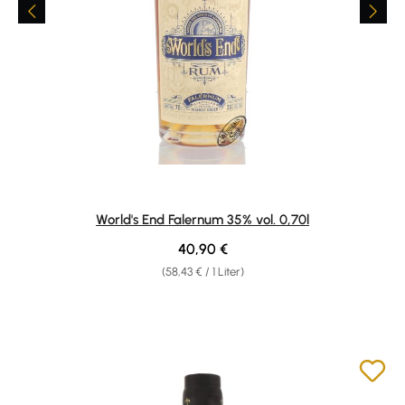
World's End Falernum 35% vol. 0,70l
Regulärer Preis:
40,90 €
(58,43 € / 1 Liter)