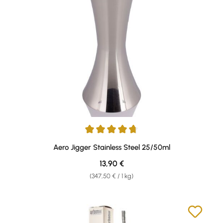
Durchschnittliche Bewertung von 4.67 von 5 Sternen
Aero Jigger Stainless Steel 25/50ml
Regulärer Preis:
13,90 €
(347,50 € / 1 kg)