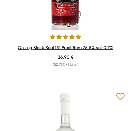
Durchschnittliche Bewertung von 5 von 5 Sternen
Gosling Black Seal 151 Proof Rum 75,5% vol. 0,70l
Regulärer Preis:
36,90 €
(52,71 € / 1 Liter)