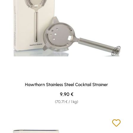
Hawthorn Stainless Steel Cocktail Strainer
Regulärer Preis:
9,90 €
(70,71 € / 1 kg)