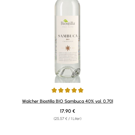
Durchschnittliche Bewertung von 4.92 von 5 Sternen
Walcher Biostilla BIO Sambuca 40% vol. 0,70l
Regulärer Preis:
17,90 €
(25,57 € / 1 Liter)