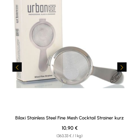
Biloxi Stainless Steel Fine Mesh Cocktail Strainer kurz
Regulärer Preis:
10,90 €
(363,33 € / 1 kg)