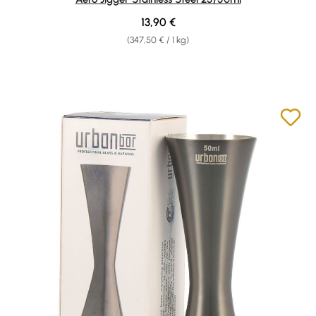
Regulärer Preis:
13,90 €
(347,50 € / 1 kg)