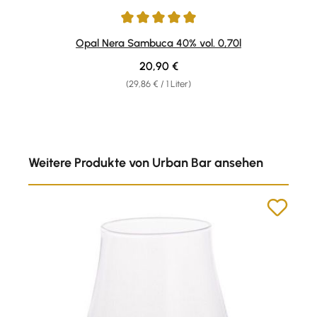
Durchschnittliche Bewertung von 5 von 5 Sternen
Opal Nera Sambuca 40% vol. 0,70l
Regulärer Preis:
20,90 €
(29,86 € / 1 Liter)
Produktgalerie überspringen
Weitere Produkte von Urban Bar ansehen