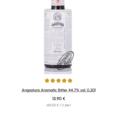
Durchschnittliche Bewertung von 4.94 von 5 Sternen
Angostura Aromatic Bitter 44,7% vol. 0,20l
Regulärer Preis:
13,90 €
(69,50 € / 1 Liter)