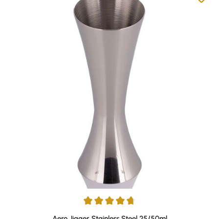
Durchschnittliche Bewertung von 4.67 von 5 Sternen
Aero Jigger Stainless Steel 25/50ml