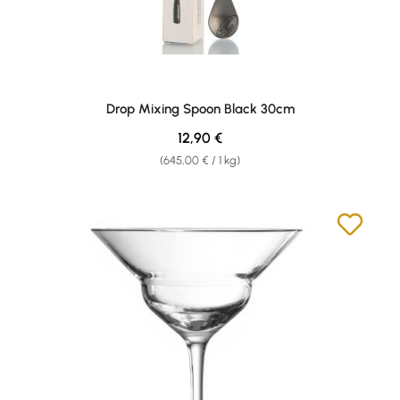
Drop Mixing Spoon Black 30cm
Regulärer Preis:
12,90 €
(645,00 € / 1 kg)