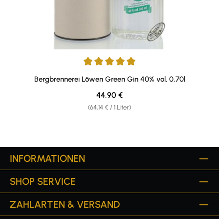
Durchschnittliche Bewertung von 5 von 5 Sternen
Bergbrennerei Löwen Green Gin 40% vol. 0,70l
Regulärer Preis:
44,90 €
(64,14 € / 1 Liter)
INFORMATIONEN
SHOP SERVICE
ZAHLARTEN & VERSAND