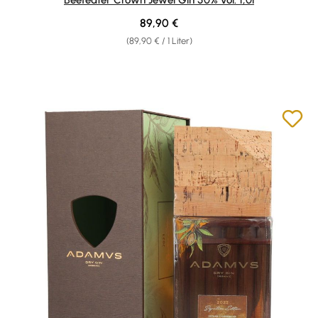
Regulärer Preis:
89,90 €
(89,90 € / 1 Liter)