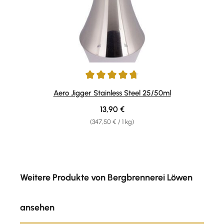
Durchschnittliche Bewertung von 4.67 von 5 Sternen
Aero Jigger Stainless Steel 25/50ml
Regulärer Preis:
13,90 €
(347,50 € / 1 kg)
Produktgalerie überspringen
Weitere Produkte von Bergbrennerei Löwen
ansehen