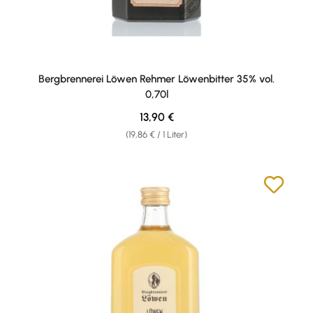
Bergbrennerei Löwen Rehmer Löwenbitter 35% vol.
0,70l
Regulärer Preis:
13,90 €
(19,86 € / 1 Liter)