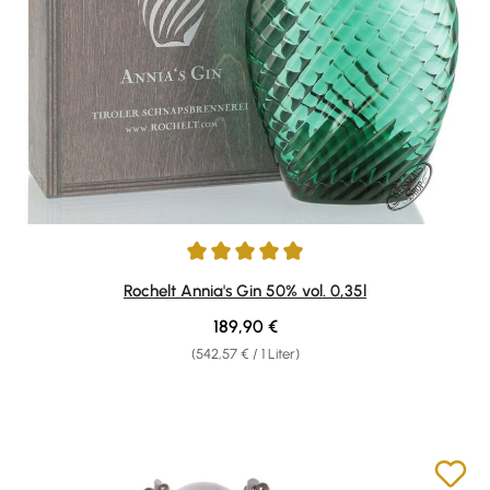
Durchschnittliche Bewertung von 4.96 von 5 Sternen
Rochelt Annia's Gin 50% vol. 0,35l
Regulärer Preis:
189,90 €
(542,57 € / 1 Liter)