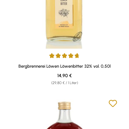
Durchschnittliche Bewertung von 4.8 von 5 Sternen
Bergbrennerei Löwen Löwenbitter 32% vol. 0,50l
Regulärer Preis:
14,90 €
(29,80 € / 1 Liter)