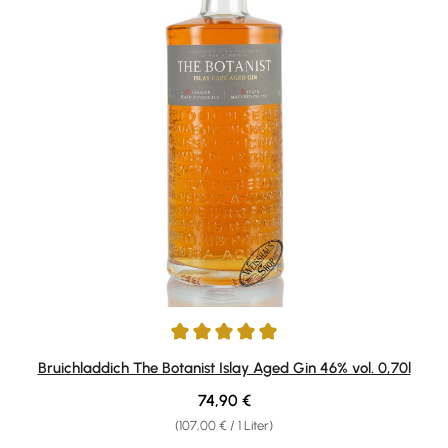
Durchschnittliche Bewertung von 5 von 5 Sternen
Bruichladdich The Botanist Islay Aged Gin 46% vol. 0,70l
Regulärer Preis:
74,90 €
(107,00 € / 1 Liter)