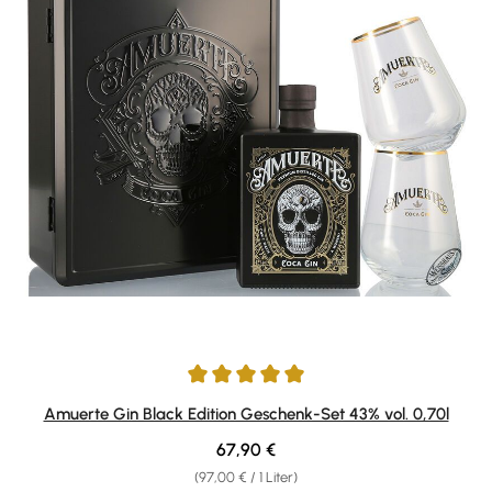
Durchschnittliche Bewertung von 5 von 5 Sternen
Amuerte Gin Black Edition Geschenk-Set 43% vol. 0,70l
Regulärer Preis:
67,90 €
(97,00 € / 1 Liter)