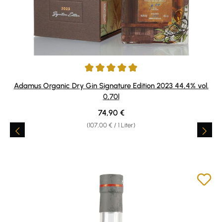
Durchschnittliche Bewertung von 5 von 5 Sternen
Adamus Organic Dry Gin Signature Edition 2023 44,4% vol.
0,70l
Regulärer Preis:
74,90 €
(107,00 € / 1 Liter)