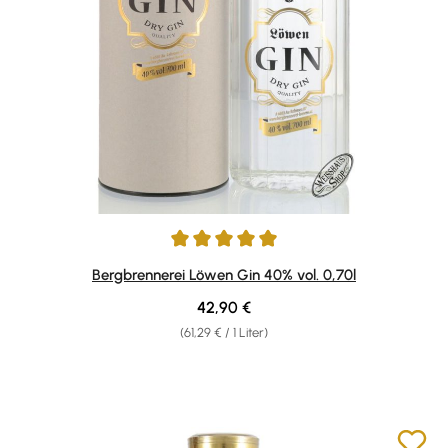
Durchschnittliche Bewertung von 5 von 5 Sternen
Bergbrennerei Löwen Gin 40% vol. 0,70l
Regulärer Preis:
42,90 €
(61,29 € / 1 Liter)