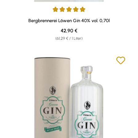
Durchschnittliche Bewertung von 5 von 5 Sternen
Bergbrennerei Löwen Gin 40% vol. 0,70l
Regulärer Preis:
42,90 €
(61,29 € / 1 Liter)