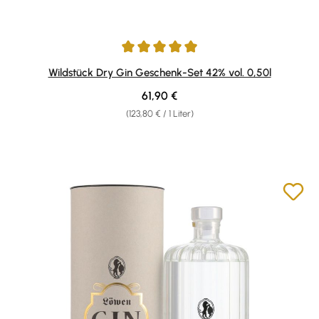
Durchschnittliche Bewertung von 4.96 von 5 Sternen
Wildstück Dry Gin Geschenk-Set 42% vol. 0,50l
Regulärer Preis:
61,90 €
(123,80 € / 1 Liter)