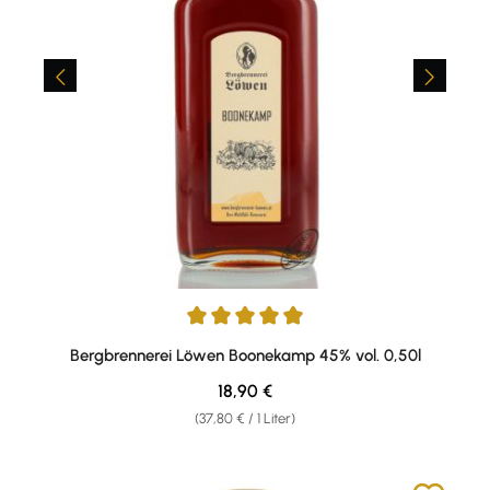
Durchschnittliche Bewertung von 4.9 von 5 Sternen
Bergbrennerei Löwen Boonekamp 45% vol. 0,50l
Regulärer Preis:
18,90 €
(37,80 € / 1 Liter)