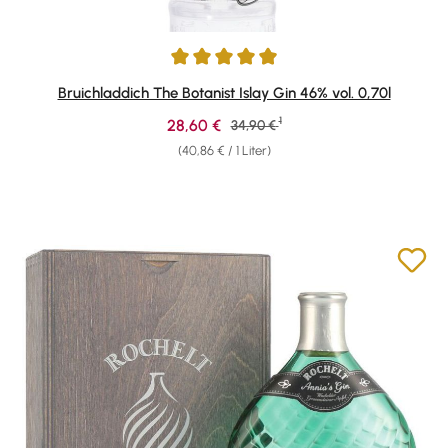
Durchschnittliche Bewertung von 4.89 von 5 Sternen
Bruichladdich The Botanist Islay Gin 46% vol. 0,70l
1
Verkaufspreis:
28,60 €
Regulärer Preis:
34,90 €
(40,86 € / 1 Liter)