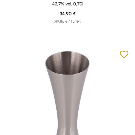
42,7% vol. 0,70l
Regulärer Preis:
34,90 €
(49,86 € / 1 Liter)