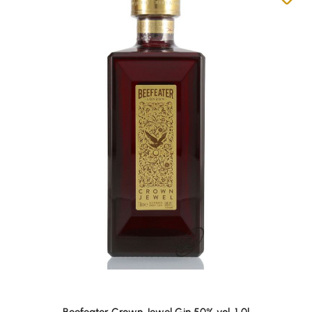
Beefeater Crown Jewel Gin 50% vol. 1,0l