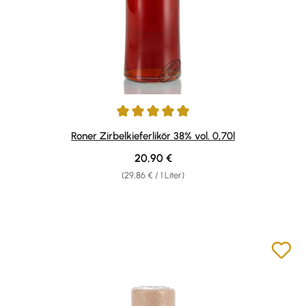
Durchschnittliche Bewertung von 4.89 von 5 Sternen
Roner Zirbelkieferlikör 38% vol. 0,70l
Regulärer Preis:
20,90 €
(29,86 € / 1 Liter)