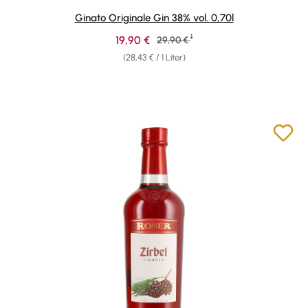
Durchschnittliche Bewertung von 4 von 5 Sternen
Ginato Originale Gin 38% vol. 0,70l
1
Verkaufspreis:
19,90 €
Regulärer Preis:
29,90 €
(28,43 € / 1 Liter)