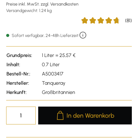
Preise inkl. MwSt. zzgl. Versandkosten
Versandgewicht: 1.24 kg
(81)
Durchschnittliche Bewert
Sofort verfügbar, 24-48h Lieferzeit
Grundpreis:
1 Liter = 25,57 €
Inhalt:
0.7 Liter
Bestell-Nr.:
A5003417
Hersteller:
Tanqueray
Herkunft:
Großbritannien
Produkt Anzahl: Gib den gewünscht
In den Warenkorb