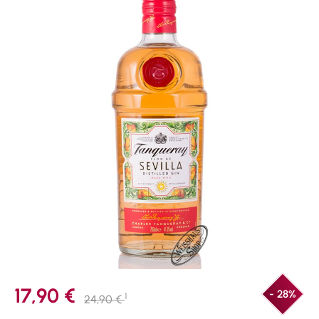
17,90 €
- 28%
1
24,90 €