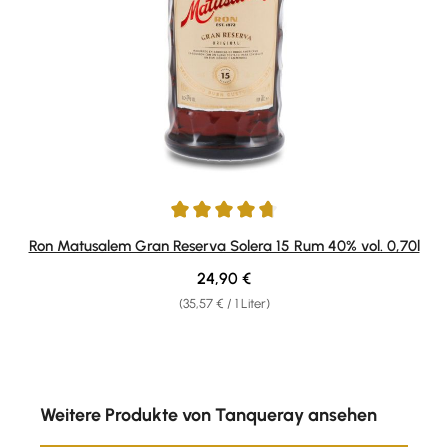
Durchschnittliche Bewertung von 4.81 von 5 Sternen
Ron Matusalem Gran Reserva Solera 15 Rum 40% vol. 0,70l
Regulärer Preis:
24,90 €
(35,57 € / 1 Liter)
Produktgalerie überspringen
Weitere Produkte von Tanqueray ansehen