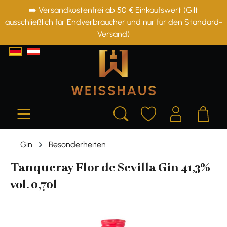
➡️ Versandkostenfrei ab 50 € Einkaufswert (Gilt
alt springen
ausschließlich für Endverbraucher und nur für den Standard-
Versand)
Gin
Besonderheiten
Tanqueray Flor de Sevilla Gin 41,3%
vol. 0,70l
Bildergalerie überspringen