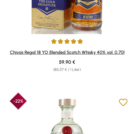
Durchschnittliche Bewertung von 4.88 von 5 Sternen
Chivas Regal 18 YO Blended Scotch Whisky 40% vol. 0,70l
Regulärer Preis:
59,90 €
(85,57 € / 1 Liter)
-22%