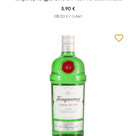
Regulärer Preis:
5,90 €
(118,00 € / 1 Liter)