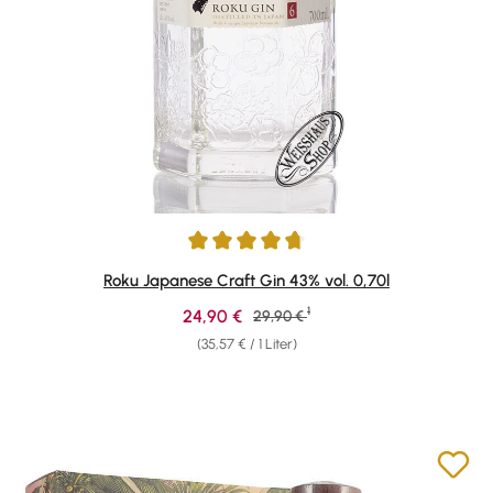
Durchschnittliche Bewertung von 4.78 von 5 Sternen
Roku Japanese Craft Gin 43% vol. 0,70l
1
Verkaufspreis:
24,90 €
Regulärer Preis:
29,90 €
(35,57 € / 1 Liter)