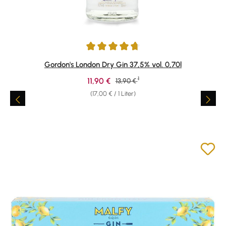
Durchschnittliche Bewertung von 4.74 von 5 Sternen
Gordon's London Dry Gin 37,5% vol. 0,70l
1
Verkaufspreis:
11,90 €
Regulärer Preis:
13,90 €
(17,00 € / 1 Liter)