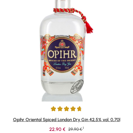
Durchschnittliche Bewertung von 4.72 von 5 Sternen
Opihr Oriental Spiced London Dry Gin 42,5% vol. 0,70l
1
Verkaufspreis:
22,90 €
Regulärer Preis:
29,90 €