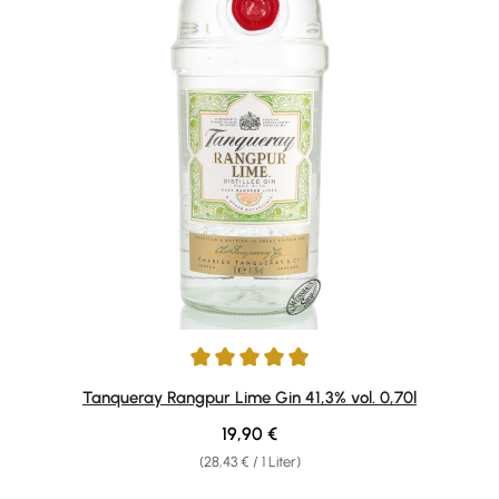
Durchschnittliche Bewertung von 4.92 von 5 Sternen
Tanqueray Rangpur Lime Gin 41,3% vol. 0,70l
Regulärer Preis:
19,90 €
(28,43 € / 1 Liter)