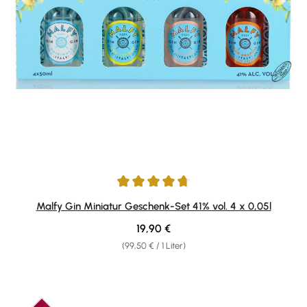
Durchschnittliche Bewertung von 4.87 von 5 Sternen
Malfy Gin Miniatur Geschenk-Set 41% vol. 4 x 0,05l
Regulärer Preis:
19,90 €
(99,50 € / 1 Liter)