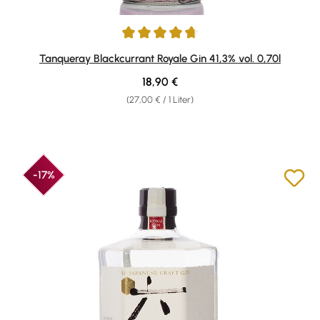
Durchschnittliche Bewertung von 4.71 von 5 Sternen
Tanqueray Blackcurrant Royale Gin 41,3% vol. 0,70l
Regulärer Preis:
18,90 €
(27,00 € / 1 Liter)
-17%