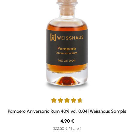
Durchschnittliche Bewertung von 4.67 von 5 Sternen
Pampero Aniversario Rum 40% vol. 0,04l Weisshaus Sample
Regulärer Preis:
4,90 €
(122,50 € / 1 Liter)