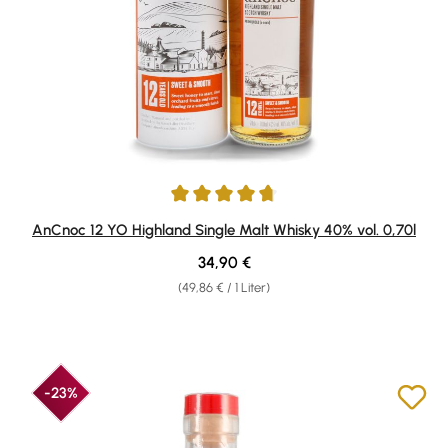
Durchschnittliche Bewertung von 4.65 von 5 Sternen
AnCnoc 12 YO Highland Single Malt Whisky 40% vol. 0,70l
Regulärer Preis:
34,90 €
(49,86 € / 1 Liter)
-23%