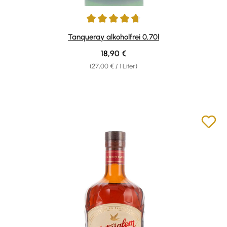
Durchschnittliche Bewertung von 4.63 von 5 Sternen
Tanqueray alkoholfrei 0,70l
Regulärer Preis:
18,90 €
(27,00 € / 1 Liter)