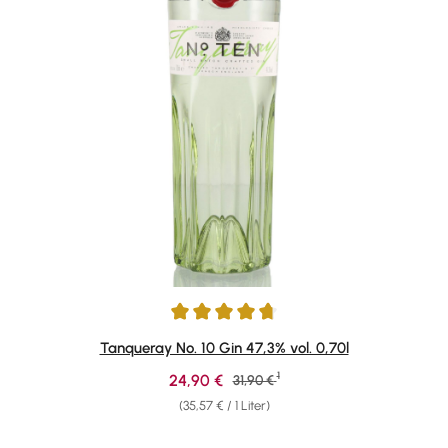
Durchschnittliche Bewertung von 4.85 von 5 Sternen
Tanqueray No. 10 Gin 47,3% vol. 0,70l
1
Verkaufspreis:
24,90 €
Regulärer Preis:
31,90 €
(35,57 € / 1 Liter)