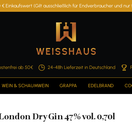
 € Einkaufswert (Gilt ausschließlich für Endverbraucher und nu
stenfrei ab 50€
24-48h Lieferzeit in Deutschland
WEIN & SCHAUMWEIN
GRAPPA
EDELBRAND
CO
ondon Dry Gin 47% vol. 0,70l