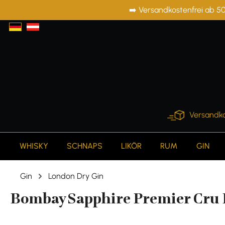
➡️ Versandkostenfrei ab 50
springen
Zur Hauptnavigation springen
Versandko
WHISKY
SCHNAPS
LIKÖR
RUM
GIN
Gin
London Dry Gin
Bombay Sapphire Premier Cru L