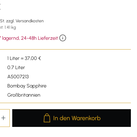
€
wSt. zzgl. Versandkosten
: 1.41 kg
 lagernd, 24-48h Lieferzeit
1 Liter = 37,00 €
0.7 Liter
A5007213
Bombay Sapphire
Großbritannien
Produkt Anzahl: Gib den gewünschten We
In den Warenkorb