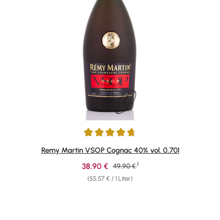
Durchschnittliche Bewertung von 4.86 von 5 Sternen
Remy Martin VSOP Cognac 40% vol. 0,70l
1
Verkaufspreis:
38,90 €
Regulärer Preis:
49,90 €
(55,57 € / 1 Liter)