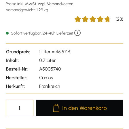
Preise inkl. MwSt. zzgl. Versandkosten
Versandgewicht: 1.29 kg
(28)
Durchschnittliche Bewertu
Sofort verfügbar, 24-48h Lieferzeit
Grundpreis:
1 Liter = 45,57 €
Inhalt:
0.7 Liter
Bestell-Nr.:
A5005740
Hersteller:
Camus
Herkunft:
Frankreich
Produkt Anzahl: Gib den gewünscht
In den Warenkorb