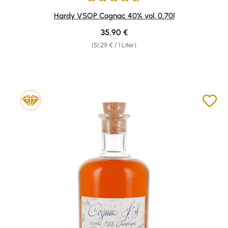
Durchschnittliche Bewertung von 4.78 von 5 Sternen
Hardy VSOP Cognac 40% vol. 0,70l
Regulärer Preis:
35,90 €
(51,29 € / 1 Liter)