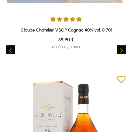
Durchschnittliche Bewertung von 5 von 5 Sternen
Claude Chatelier VSOP Cognac 40% vol. 0,70l
Regulärer Preis:
39,90 €
(57,00 € / 1 Liter)