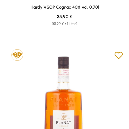
Durchschnittliche Bewertung von 4.78 von 5 Sternen
Hardy VSOP Cognac 40% vol. 0,70l
Regulärer Preis:
35,90 €
(51,29 € / 1 Liter)