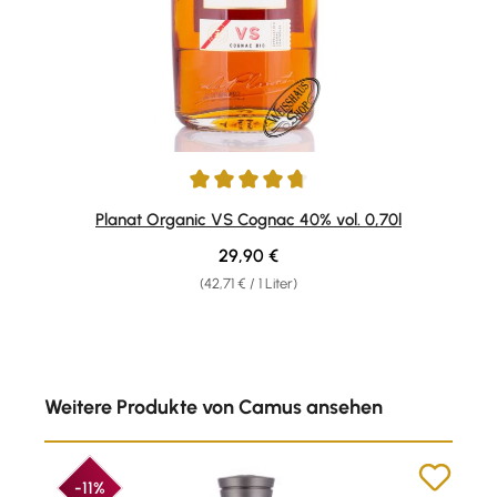
Durchschnittliche Bewertung von 4.75 von 5 Sternen
Planat Organic VS Cognac 40% vol. 0,70l
Regulärer Preis:
29,90 €
(42,71 € / 1 Liter)
Produktgalerie überspringen
Weitere Produkte von Camus ansehen
-11%