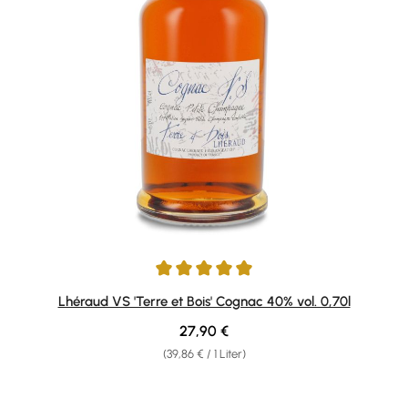
Durchschnittliche Bewertung von 5 von 5 Sternen
Lhéraud VS 'Terre et Bois' Cognac 40% vol. 0,70l
Regulärer Preis:
27,90 €
(39,86 € / 1 Liter)