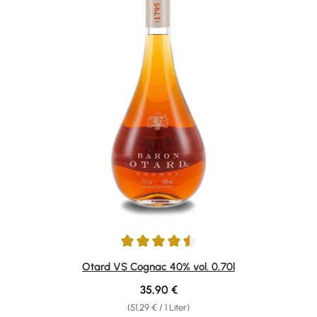
Durchschnittliche Bewertung von 4.5 von 5 Sternen
Otard VS Cognac 40% vol. 0,70l
Regulärer Preis:
35,90 €
(51,29 € / 1 Liter)