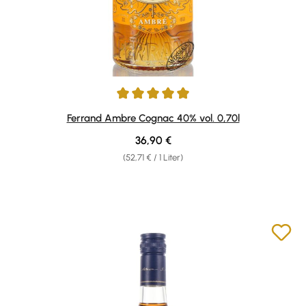
Durchschnittliche Bewertung von 4.95 von 5 Sternen
Ferrand Ambre Cognac 40% vol. 0,70l
Regulärer Preis:
36,90 €
(52,71 € / 1 Liter)