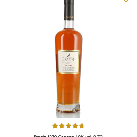
Durchschnittliche Bewertung von 4.85 von 5 Sternen
Frapin 1270 Cognac 40% vol. 0,70l