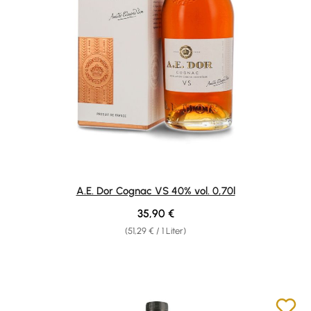
A.E. Dor Cognac VS 40% vol. 0,70l
Regulärer Preis:
35,90 €
(51,29 € / 1 Liter)