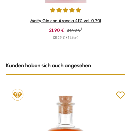
Durchschnittliche Bewertung von 4.89 von 5 Sternen
Malfy Gin con Arancia 41% vol. 0,70l
1
Verkaufspreis:
21,90 €
Regulärer Preis:
24,90 €
(31,29 € / 1 Liter)
Produktgalerie überspringen
Kunden haben sich auch angesehen