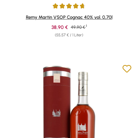
Durchschnittliche Bewertung von 4.86 von 5 Sternen
Remy Martin VSOP Cognac 40% vol. 0,70l
1
Verkaufspreis:
38,90 €
Regulärer Preis:
49,90 €
(55,57 € / 1 Liter)