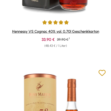
Durchschnittliche Bewertung von 4.95 von 5 Sternen
Hennessy VS Cognac 40% vol. 0,70l Geschenkkarton
1
Verkaufspreis:
33,90 €
Regulärer Preis:
39,90 €
(48,43 € / 1 Liter)