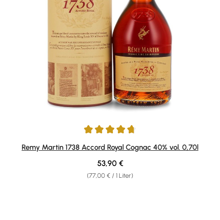
Durchschnittliche Bewertung von 4.79 von 5 Sternen
Remy Martin 1738 Accord Royal Cognac 40% vol. 0,70l
Regulärer Preis:
53,90 €
(77,00 € / 1 Liter)