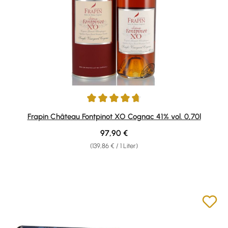
Durchschnittliche Bewertung von 4.85 von 5 Sternen
Frapin Château Fontpinot XO Cognac 41% vol. 0,70l
Regulärer Preis:
97,90 €
(139,86 € / 1 Liter)