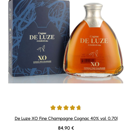
Durchschnittliche Bewertung von 4.83 von 5 Sternen
De Luze XO Fine Champagne Cognac 40% vol. 0,70l
Regulärer Preis:
84,90 €