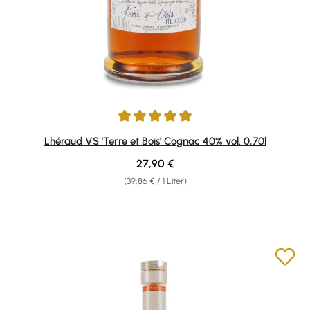
Durchschnittliche Bewertung von 5 von 5 Sternen
Lhéraud VS 'Terre et Bois' Cognac 40% vol. 0,70l
Regulärer Preis:
27,90 €
(39,86 € / 1 Liter)