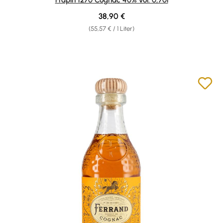
Regulärer Preis:
38,90 €
(55,57 € / 1 Liter)