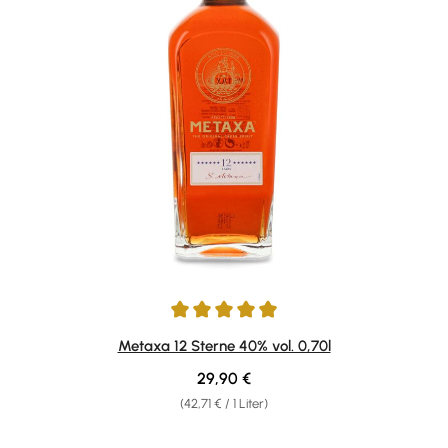
Durchschnittliche Bewertung von 4.9 von 5 Sternen
Metaxa 12 Sterne 40% vol. 0,70l
Regulärer Preis:
29,90 €
(42,71 € / 1 Liter)