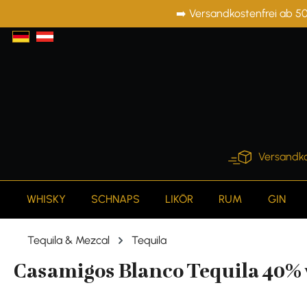
➡️ Versandkostenfrei ab 50
springen
Zur Hauptnavigation springen
Versandko
WHISKY
SCHNAPS
LIKÖR
RUM
GIN
Tequila & Mezcal
Tequila
Casamigos Blanco Tequila 40% 