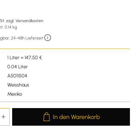
wSt. zzgl. Versandkosten
: 0.14 kg
gbar, 24-48h Lieferzeit
1 Liter = 147,50 €
0.04 Liter
A5011504
Weisshaus
Mexiko
Produkt Anzahl: Gib den gewünschten We
In den Warenkorb