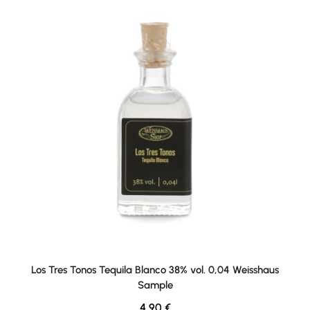
Los Tres Tonos Tequila Blanco 38% vol. 0,04 Weisshaus
Sample
Regulärer Preis:
4,90 €