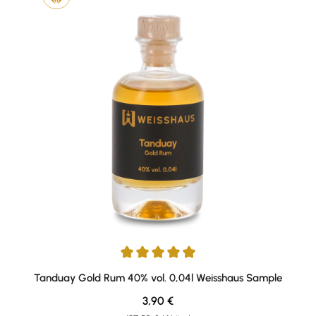
Durchschnittliche Bewertung von 5 von 5 Sternen
Tanduay Gold Rum 40% vol. 0,04l Weisshaus Sample
Regulärer Preis:
3,90 €