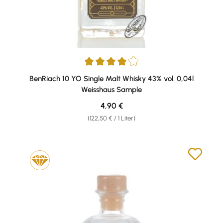
Durchschnittliche Bewertung von 4 von 5 Sternen
BenRiach 10 YO Single Malt Whisky 43% vol. 0,04l
Weisshaus Sample
Regulärer Preis:
4,90 €
(122,50 € / 1 Liter)