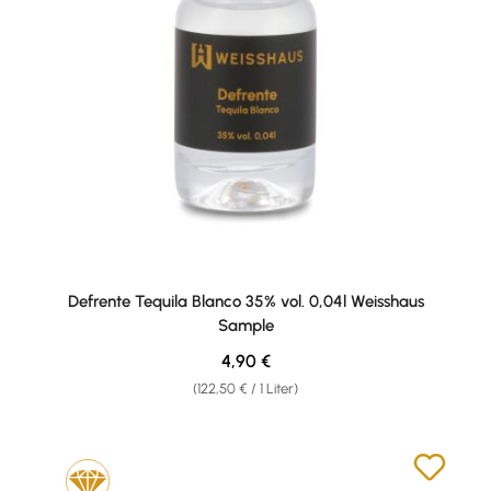
Defrente Tequila Blanco 35% vol. 0,04l Weisshaus
Sample
Regulärer Preis:
4,90 €
(122,50 € / 1 Liter)