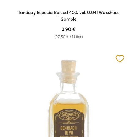
Tanduay Especia Spiced 40% vol. 0,04l Weisshaus
Sample
Regulärer Preis:
3,90 €
(97,50 € / 1 Liter)