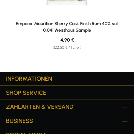
Emperor Mauritian Sherry Cask Finish Rum 40% vol.
0,04l Weisshaus Sample
Regulärer Preis:
4,90 €
(122,50 € / 1 Liter)
INFORMATIONEN
SHOP SERVICE
ZAHLARTEN & VERSAND
BUSINESS