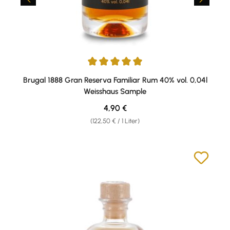
Durchschnittliche Bewertung von 5 von 5 Sternen
Brugal 1888 Gran Reserva Familiar Rum 40% vol. 0,04l
Weisshaus Sample
Regulärer Preis:
4,90 €
(122,50 € / 1 Liter)