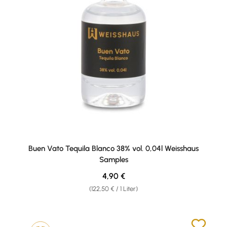
Buen Vato Tequila Blanco 38% vol. 0,04l Weisshaus
Samples
Regulärer Preis:
4,90 €
(122,50 € / 1 Liter)