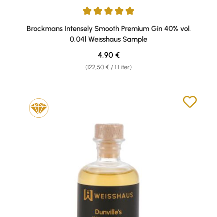
Durchschnittliche Bewertung von 5 von 5 Sternen
Brockmans Intensely Smooth Premium Gin 40% vol.
0,04l Weisshaus Sample
Regulärer Preis:
4,90 €
(122,50 € / 1 Liter)