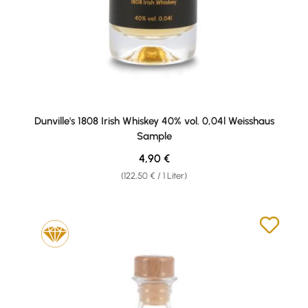
Dunville's 1808 Irish Whiskey 40% vol. 0,04l Weisshaus
Sample
Regulärer Preis:
4,90 €
(122,50 € / 1 Liter)