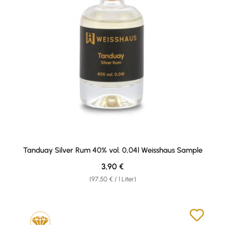
Tanduay Silver Rum 40% vol. 0,04l Weisshaus Sample
Regulärer Preis:
3,90 €
(97,50 € / 1 Liter)