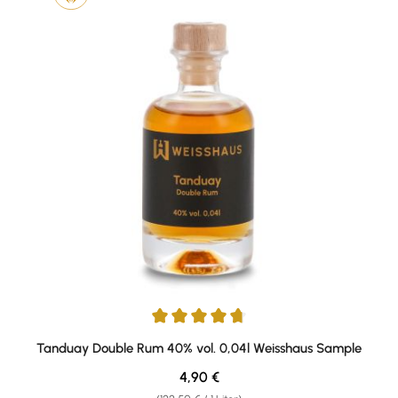
Durchschnittliche Bewertung von 4.67 von 5 Sternen
Tanduay Double Rum 40% vol. 0,04l Weisshaus Sample
Regulärer Preis:
4,90 €