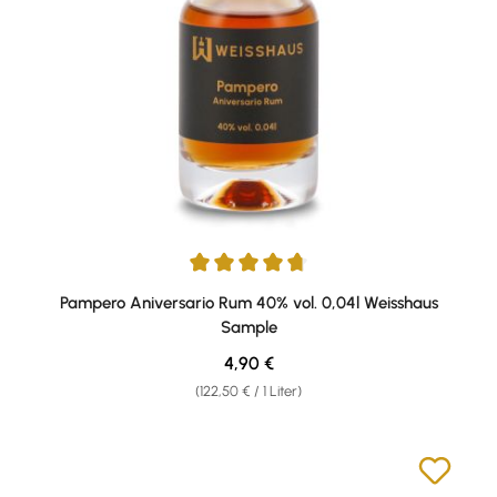
Durchschnittliche Bewertung von 4.67 von 5 Sternen
Pampero Aniversario Rum 40% vol. 0,04l Weisshaus
Sample
Regulärer Preis:
4,90 €
(122,50 € / 1 Liter)