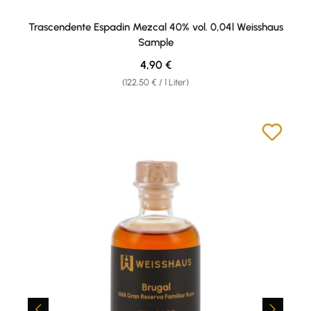
Trascendente Espadin Mezcal 40% vol. 0,04l Weisshaus
Sample
Regulärer Preis:
4,90 €
(122,50 € / 1 Liter)