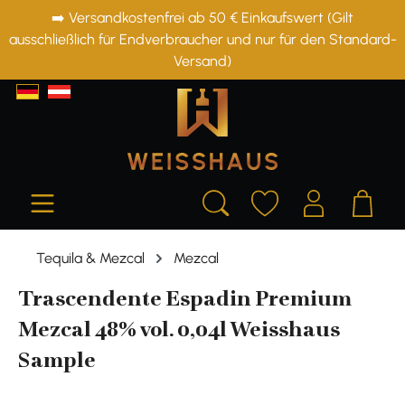
➡️ Versandkostenfrei ab 50 € Einkaufswert (Gilt
alt springen
ausschließlich für Endverbraucher und nur für den Standard-
Versand)
Tequila & Mezcal
Mezcal
Trascendente Espadin Premium
Mezcal 48% vol. 0,04l Weisshaus
Sample