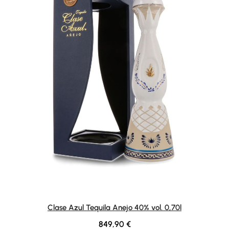
Clase Azul Tequila Anejo 40% vol. 0,70l
Regulärer Preis:
849,90 €