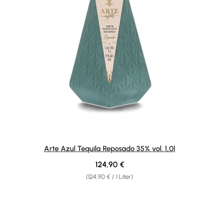
Arte Azul Tequila Reposado 35% vol. 1,0l
Regulärer Preis:
124,90 €
(124,90 € / 1 Liter)