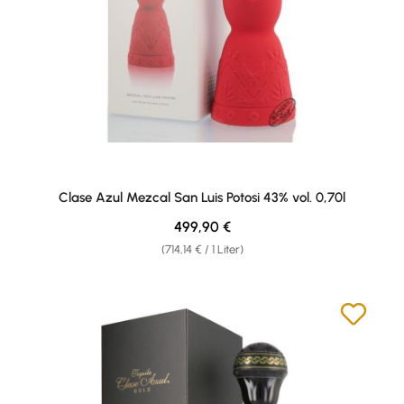
Clase Azul Mezcal San Luis Potosi 43% vol. 0,70l
Regulärer Preis:
499,90 €
(714,14 € / 1 Liter)