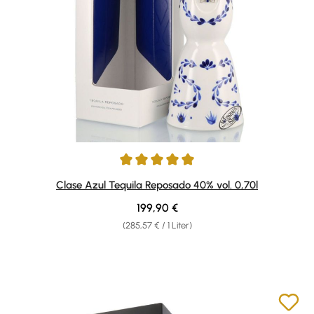
Durchschnittliche Bewertung von 5 von 5 Sternen
Clase Azul Tequila Reposado 40% vol. 0,70l
Regulärer Preis:
199,90 €
(285,57 € / 1 Liter)