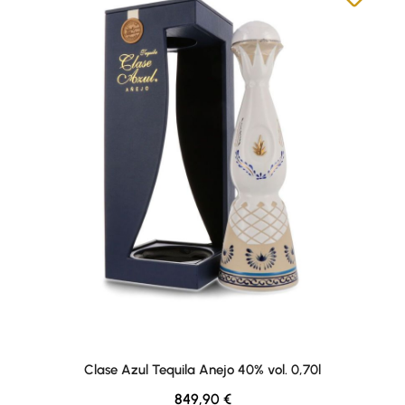
Clase Azul Tequila Anejo 40% vol. 0,70l
Regulärer Preis:
849,90 €