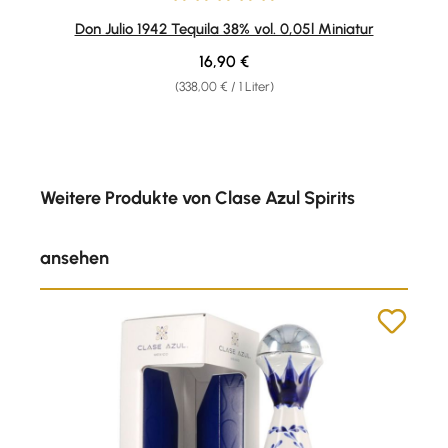
Durchschnittliche Bewertung von 5 von 5 Sternen
Don Julio 1942 Tequila 38% vol. 0,05l Miniatur
Regulärer Preis:
16,90 €
(338,00 € / 1 Liter)
Produktgalerie überspringen
Weitere Produkte von Clase Azul Spirits
ansehen