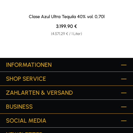
Clase Azul Ultra Tequila 40% vol. 0,70l
Regulärer Preis:
3.199,90 €
(4.571,29 € / 1 Liter)
INFORMATIONEN
SHOP SERVICE
ZAHLARTEN & VERSAND
BUSINESS
SOCIAL MEDIA