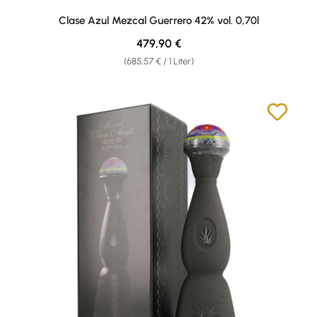
Clase Azul Mezcal Guerrero 42% vol. 0,70l
Regulärer Preis:
479,90 €
(685,57 € / 1 Liter)