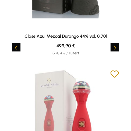
Clase Azul Mezcal Durango 44% vol. 0,70l
Regulärer Preis:
499,90 €
(714,14 € / 1 Liter)