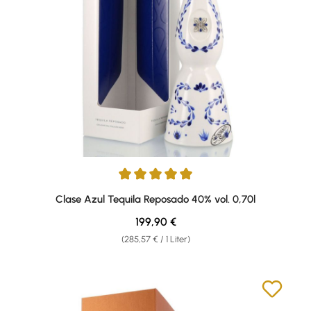
Durchschnittliche Bewertung von 5 von 5 Sternen
Clase Azul Tequila Reposado 40% vol. 0,70l
Regulärer Preis:
199,90 €
(285,57 € / 1 Liter)