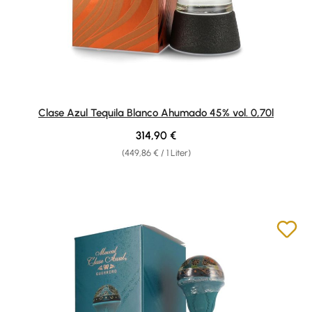
Clase Azul Tequila Blanco Ahumado 45% vol. 0,70l
Regulärer Preis:
314,90 €
(449,86 € / 1 Liter)