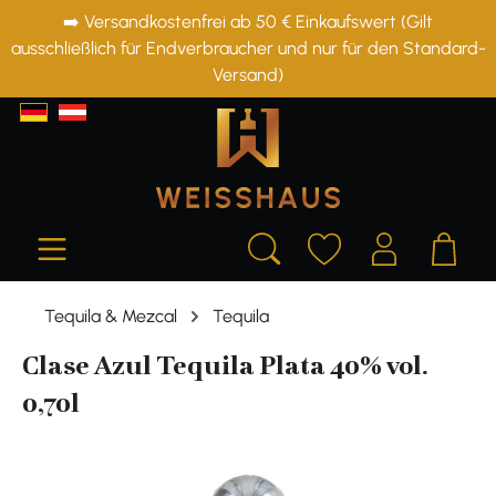
➡️ Versandkostenfrei ab 50 € Einkaufswert (Gilt
alt springen
ausschließlich für Endverbraucher und nur für den Standard-
Versand)
Tequila & Mezcal
Tequila
Clase Azul Tequila Plata 40% vol.
0,70l
Bildergalerie überspringen