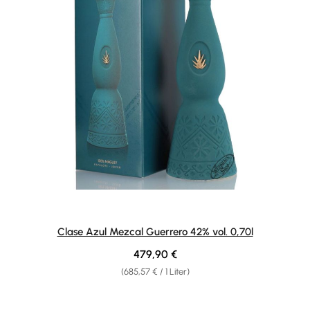
Clase Azul Mezcal Guerrero 42% vol. 0,70l
Regulärer Preis:
479,90 €
(685,57 € / 1 Liter)