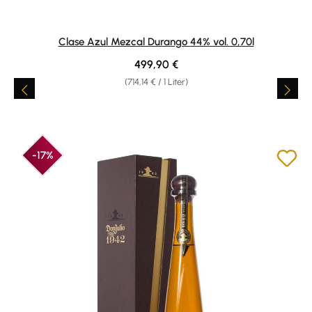
Clase Azul Mezcal Durango 44% vol. 0,70l
Regulärer Preis:
499,90 €
(714,14 € / 1 Liter)
-17%