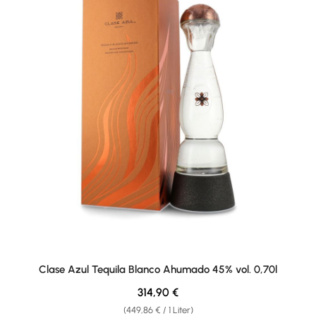
Clase Azul Tequila Blanco Ahumado 45% vol. 0,70l
Regulärer Preis:
314,90 €
(449,86 € / 1 Liter)