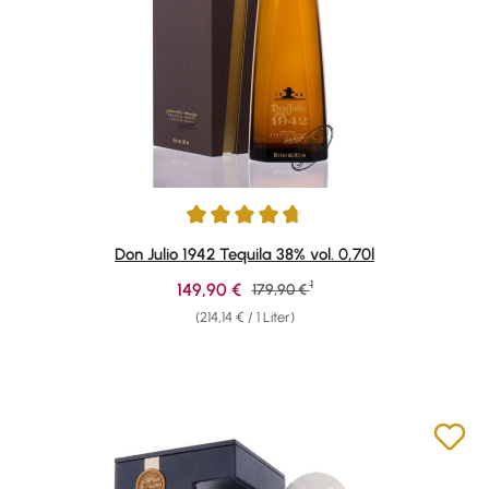
Durchschnittliche Bewertung von 4.84 von 5 Sternen
Don Julio 1942 Tequila 38% vol. 0,70l
1
Verkaufspreis:
149,90 €
Regulärer Preis:
179,90 €
(214,14 € / 1 Liter)