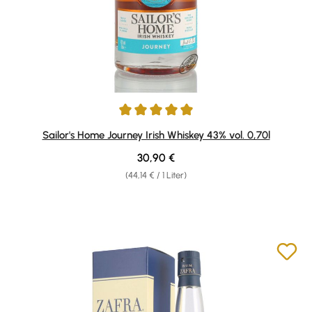
Durchschnittliche Bewertung von 5 von 5 Sternen
Sailor's Home Journey Irish Whiskey 43% vol. 0,70l
Regulärer Preis:
30,90 €
(44,14 € / 1 Liter)