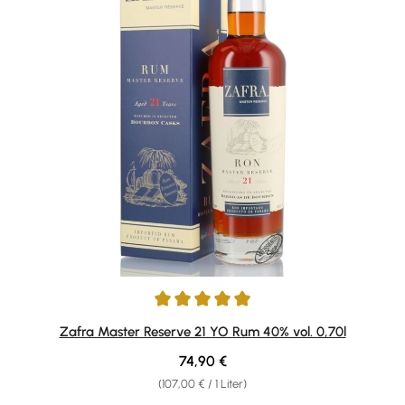
Durchschnittliche Bewertung von 5 von 5 Sternen
Zafra Master Reserve 21 YO Rum 40% vol. 0,70l
Regulärer Preis:
74,90 €
(107,00 € / 1 Liter)