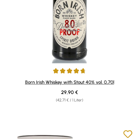
Durchschnittliche Bewertung von 4.78 von 5 Sternen
Born Irish Whiskey with Stout 40% vol. 0,70l
Regulärer Preis:
29,90 €
(42,71 € / 1 Liter)