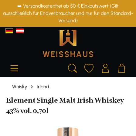
➡️ Versandkostenfrei ab 50 € Einkaufswert (Gilt
alt springen
ausschließlich für Endverbraucher und nur für den Standard-
Versand)
Whisky
Irland
Element Single Malt Irish Whiskey
43% vol. 0,70l
Bildergalerie überspringen