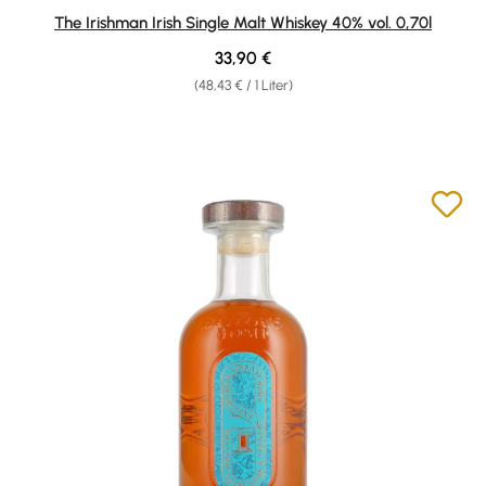
Durchschnittliche Bewertung von 4.69 von 5 Sternen
The Irishman Irish Single Malt Whiskey 40% vol. 0,70l
Regulärer Preis:
33,90 €
(48,43 € / 1 Liter)