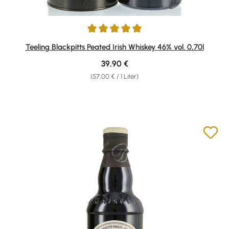
Durchschnittliche Bewertung von 5 von 5 Sternen
Teeling Blackpitts Peated Irish Whiskey 46% vol. 0,70l
Regulärer Preis:
39,90 €
(57,00 € / 1 Liter)