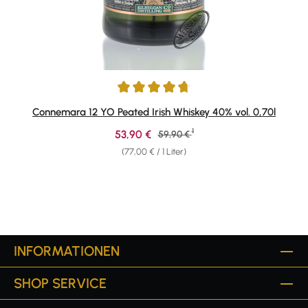
Durchschnittliche Bewertung von 4.81 von 5 Sternen
Connemara 12 YO Peated Irish Whiskey 40% vol. 0,70l
1
Verkaufspreis:
53,90 €
Regulärer Preis:
59,90 €
(77,00 € / 1 Liter)
INFORMATIONEN
SHOP SERVICE