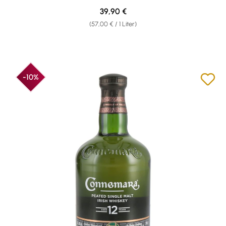
Regulärer Preis:
39,90 €
(57,00 € / 1 Liter)
-10%